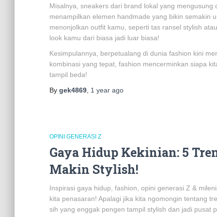
Misalnya, sneakers dari brand lokal yang mengusung 
menampilkan elemen handmade yang bikin semakin unik
menonjolkan outfit kamu, seperti tas ransel stylish at
look kamu dari biasa jadi luar biasa!
Kesimpulannya, berpetualang di dunia fashion kini men
kombinasi yang tepat, fashion mencerminkan siapa kit
tampil beda!
By
gek4869
,
1 year
ago
OPINI GENERASI Z
Gaya Hidup Kekinian: 5 Tre
Makin Stylish!
Inspirasi gaya hidup, fashion, opini generasi Z & milen
kita penasaran! Apalagi jika kita ngomongin tentang tre
sih yang enggak pengen tampil stylish dan jadi pusat pe