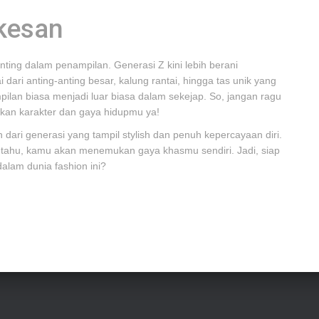
rkesan
ting dalam penampilan. Generasi Z kini lebih berani
dari anting-anting besar, kalung rantai, hingga tas unik yang
pilan biasa menjadi luar biasa dalam sekejap. So, jangan ragu
kan karakter dan gaya hidupmu ya!
dari generasi yang tampil stylish dan penuh kepercayaan diri.
 tahu, kamu akan menemukan gaya khasmu sendiri. Jadi, siap
alam dunia fashion ini?