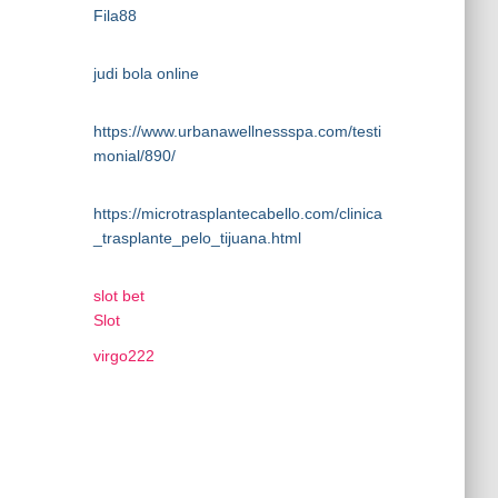
Fila88
judi bola online
https://www.urbanawellnessspa.com/testi
monial/890/
https://microtrasplantecabello.com/clinica
_trasplante_pelo_tijuana.html
slot bet
Slot
virgo222