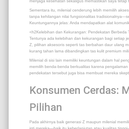
menjaga kesehatan sekaligus memastikan saya tetap te
Sementara itu, milenial cenderung lebih memilih aks
tanpa kehilangan nilai fungsionalitas tradisionalnya—s
Keuntungannya jelas: Anda mendapatkan alat komuni
<h2Kelebihan dan Kekurangan: Pendekatan Berbeda 
Tentunya ada kelebihan dan kekurangan bagi setiap j
Z, pilihan aksesoris seperti tas berbahan daur ulang 
kurang tahan lama dibandingkan tas kulit premium milik
Milenial di sisi lain memiliki keuntungan dalam hal pe
memilih benda-benda berkualitas karena pengalaman
pendekatan tersebut juga bisa membuat mereka skeptis
Konsumen Cerdas: Me
Pilihan
Pada akhirnya baik generasi Z maupun milenial memilik
inti mereka—baik itu keberlanjutan atau kualitas tin