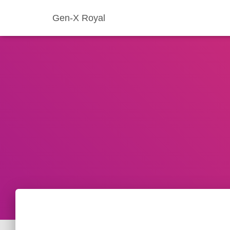
Gen-X Royal