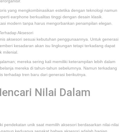
rorganisir.
esoris yang mengkombinasikan estetika dengan teknologi namun
eperti earphone berkualitas tinggi dengan desain klasik.
kasi modern tanpa harus mengorbankan penampilan elegan.
Terhadap Aksesori
enis aksesori sesuai kebutuhan penggunaannya. Untuk generasi
memberi kesadaran akan isu lingkungan tetapi terkadang dapat
 milenial.
ngalaman; mereka sering kali memiliki keterampilan lebih dalam
 belanja mereka di tahun-tahun sebelumnya. Namun terkadang
 terhadap tren baru dari generasi berikutnya.
ncari Nilai Dalam
i pendekatan unik saat memilih aksesori berdasarkan nilai-nilai
ggi–namun keduanya sepakat bahwa aksesori adalah bagian