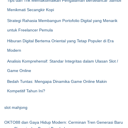
Tips dan Trik Memaksimalkan Pengalaman Berselancar Sambil
Menikmati Secangkir Kopi
Strategi Rahasia Membangun Portofolio Digital yang Menarik
untuk Freelancer Pemula
Hiburan Digital Bertema Oriental yang Tetap Populer di Era
Modern
Analisis Komprehensif: Standar Integritas dalam Ulasan Slot /
Game Online
Bedah Tuntas: Mengapa Dinamika Game Online Makin
Kompetitif Tahun Ini?
slot mahjong
OKTO88 dan Gaya Hidup Modern: Cerminan Tren Generasi Baru