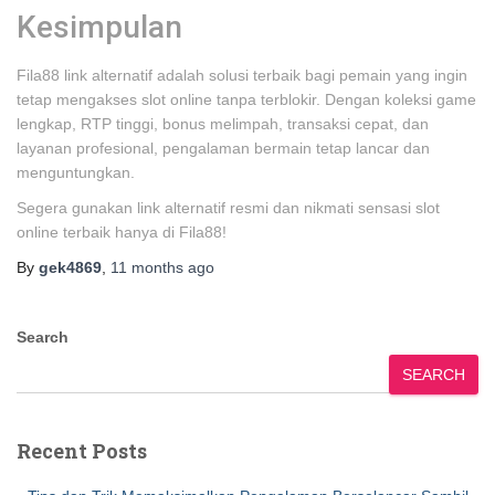
Kesimpulan
Fila88 link alternatif adalah solusi terbaik bagi pemain yang ingin
tetap mengakses slot online tanpa terblokir. Dengan koleksi game
lengkap, RTP tinggi, bonus melimpah, transaksi cepat, dan
layanan profesional, pengalaman bermain tetap lancar dan
menguntungkan.
Segera gunakan link alternatif resmi dan nikmati sensasi slot
online terbaik hanya di Fila88!
By
gek4869
,
11 months
ago
Search
SEARCH
Recent Posts