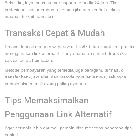
Selain itu, layanan customer support tersedia 24 jam. Tim
profesional siap membantu pemain jika ada kendala teknis
maupun terkait transaksi.
Transaksi Cepat & Mudah
Proses deposit maupun withdraw di Fila88 tetap cepat dan praktis
menggunakan link alternatif. Hanya beberapa menit, transaksi
selesai tanpa hambatan.
Metode pembayaran yang tersedia juga beragam, termasuk
transfer bank, e-wallet, dan metode populer lainnya, sehingga
pemain bisa memilih yang paling nyaman.
Tips Memaksimalkan
Penggunaan Link Alternatif
Agar bermain lebih optimal, pemain bisa mencoba beberapa tips
berikut: