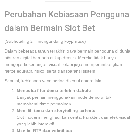
Perubahan Kebiasaan Pengguna
dalam Bermain Slot Bet
(Subheading 2 – mengandung keyphrase)
Dalam beberapa tahun terakhir, gaya bermain pengguna di dunia
hiburan digital berubah cukup drastis. Mereka tidak hanya
mengejar kesenangan visual, tetapi juga mempertimbangkan
faktor edukatif, risiko, serta transparansi sistem.
Saat ini, kebiasaan yang sering ditemui antara lain:
Mencoba fitur demo terlebih dahulu
Banyak pemain menggunakan mode demo untuk
memahami ritme permainan.
Memilih tema dan storytelling tertentu
Slot modern menghadirkan cerita, karakter, dan efek visual
yang lebih interaktif.
Menilai RTP dan volatilitas