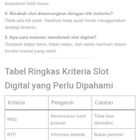
berpotensi lebih besar.
4. Bisakah slot dimenangkan dengan trik tertentu?
Tidak ada trik pasti. Hasilnya tetap acak meski menggunakan
strategi tertentu.
5. Apa cara teraman menikmati slot digital?
Tetapkan batas dana, batas waktu, dan selalu bermain dalam
kondisi mental yang stabil.
Tabel Ringkas Kriteria Slot
Digital yang Perlu Dipahami
Kriteria
Pengaruh
Catatan
Menentukan hasil
Tidak bisa
RNG
putaran
diprediksi
RTP
Informasi statistik
Bukan jaminan