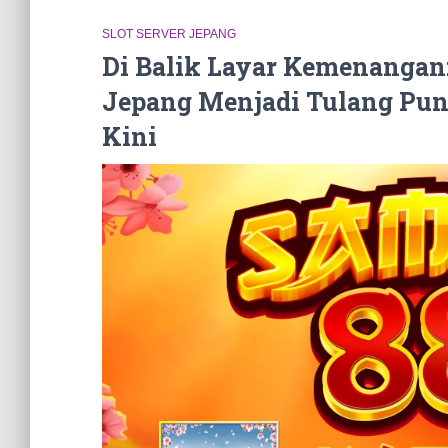
SLOT SERVER JEPANG
Di Balik Layar Kemenangan:
Jepang Menjadi Tulang Pun
Kini