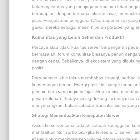
buffering
cerdas yang menjaga permainan tetap berjal
beradaptasi dengan berbagai ukuran layar, memastika
jelas. Pengalaman pengguna (
User Experience
) yang
gawai mereka sebagai mesin hiburan portabel yang an
Komunitas yang Lebih Sehat dan Produktif
Percaya atau tidak, kualitas server berpengaruh pada
bermasalah, forum komunitas biasanya penuh dengan k
dengan cepat. Sebaliknya, di ekosistem yang didukung t
positif.
Para pemain lebih fokus membahas strategi, berbagi 
kemenangan teman. Energi positif ini sangat menular
pemain baru yang ingin belajar. Mereka bisa mendap
pesan keluhan. Budaya saling dukung ini menjadikan ak
menyenangkan, bukan sekadar transaksi bisnis yang d
Strategi Memanfaatkan Kecepatan Server
Akses ke server cepat adalah sebuah keunggulan kom
manfaatkan fitur
Turbo Spin
jika tersedia. Di server lam
efisien untuk meningkatkan volume permainan dalam 