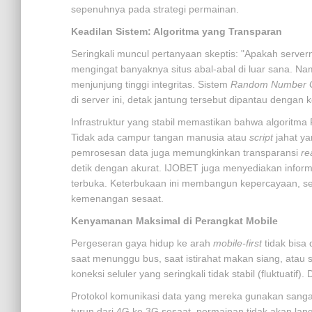
sepenuhnya pada strategi permainan.
Keadilan Sistem: Algoritma yang Transparan
Seringkali muncul pertanyaan skeptis: "Apakah server
mengingat banyaknya situs abal-abal di luar sana. Na
menjunjung tinggi integritas. Sistem
Random Number G
di server ini, detak jantung tersebut dipantau dengan k
Infrastruktur yang stabil memastikan bahwa algoritm
Tidak ada campur tangan manusia atau
script
jahat ya
pemrosesan data juga memungkinkan transparansi
re
detik dengan akurat. IJOBET juga menyediakan inform
terbuka. Keterbukaan ini membangun kepercayaan, se
kemenangan sesaat.
Kenyamanan Maksimal di Perangkat Mobile
Pergeseran gaya hidup ke arah
mobile-first
tidak bisa
saat menunggu bus, saat istirahat makan siang, atau s
koneksi seluler yang seringkali tidak stabil (fluktuatif
Protokol komunikasi data yang mereka gunakan sangat to
turun dari 4G ke 3G sesaat, permainan tidak akan lan