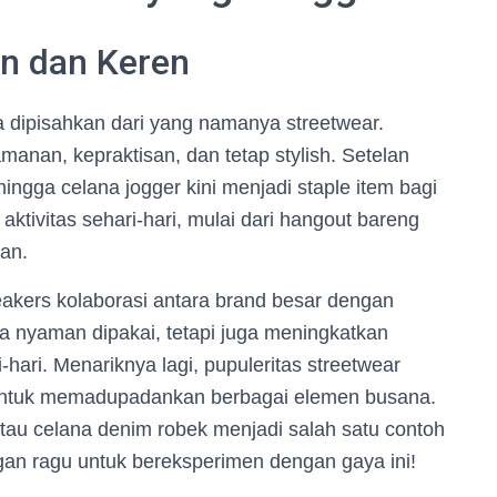
n dan Keren
a dipisahkan dari yang namanya streetwear.
manan, kepraktisan, dan tetap stylish. Setelan
ngga celana jogger kini menjadi staple item bagi
ktivitas sehari-hari, mulai dari hangout bareng
kan.
neakers kolaborasi antara brand besar dengan
ya nyaman dipakai, tetapi juga meningkatkan
hari. Menariknya lagi, pupuleritas streetwear
untuk memadupadankan berbagai elemen busana.
tau celana denim robek menjadi salah satu contoh
gan ragu untuk bereksperimen dengan gaya ini!