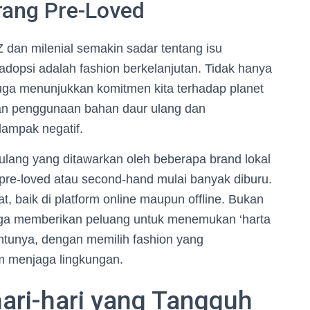
rang Pre-Loved
 dan milenial semakin sadar tentang isu
adopsi adalah fashion berkelanjutan. Tidak hanya
 juga menunjukkan komitmen kita terhadap planet
an penggunaan bahan daur ulang dan
dampak negatif.
 ulang yang ditawarkan oleh beberapa brand lokal
g pre-loved atau second-hand mulai banyak diburu.
, baik di platform online maupun offline. Bukan
ga memberikan peluang untuk menemukan ‘harta
entunya, dengan memilih fashion yang
lam menjaga lingkungan.
hari-hari yang Tangguh