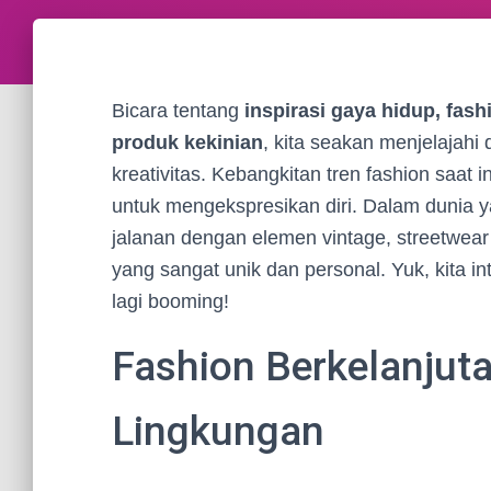
Bicara tentang
inspirasi gaya hidup, fashi
produk kekinian
, kita seakan menjelajah
kreativitas. Kebangkitan tren fashion saat
untuk mengekspresikan diri. Dalam dunia 
jalanan dengan elemen vintage, streetwear 
yang sangat unik dan personal. Yuk, kita in
lagi booming!
Fashion Berkelanjut
Lingkungan