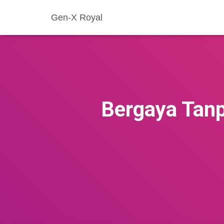
Gen-X Royal
Bergaya Tanp