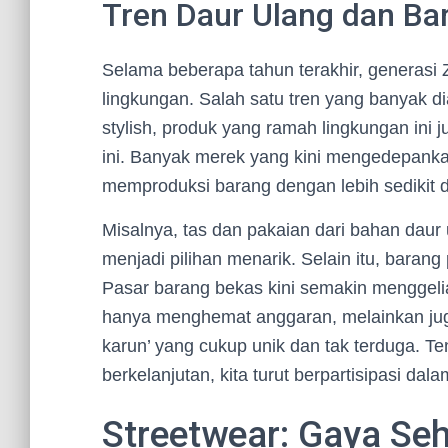
Tren Daur Ulang dan Ba
Selama beberapa tahun terakhir, generasi Z
lingkungan. Salah satu tren yang banyak di
stylish, produk yang ramah lingkungan ini
ini. Banyak merek yang kini mengedepank
memproduksi barang dengan lebih sedikit 
Misalnya, tas dan pakaian dari bahan daur
menjadi pilihan menarik. Selain itu, baran
Pasar barang bekas kini semakin menggeliat
hanya menghemat anggaran, melainkan ju
karun’ yang cukup unik dan tak terduga. T
berkelanjutan, kita turut berpartisipasi da
Streetwear: Gaya Se