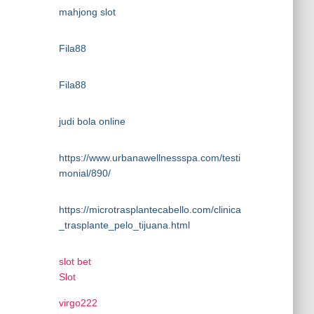
mahjong slot
Fila88
Fila88
judi bola online
https://www.urbanawellnessspa.com/testi
monial/890/
https://microtrasplantecabello.com/clinica
_trasplante_pelo_tijuana.html
slot bet
Slot
virgo222