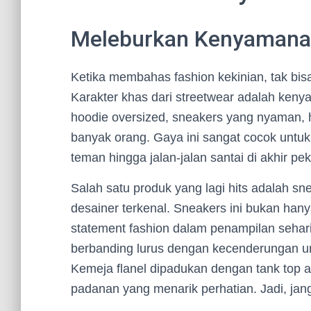
Meleburkan Kenyamana
Ketika membahas fashion kekinian, tak bis
Karakter khas dari streetwear adalah kenya
hoodie oversized, sneakers yang nyaman, hi
banyak orang. Gaya ini sangat cocok untuk a
teman hingga jalan-jalan santai di akhir pe
Salah satu produk yang lagi hits adalah s
desainer terkenal. Sneakers ini bukan han
statement fashion dalam penampilan sehari-
berbanding lurus dengan kecenderungan 
Kemeja flanel dipadukan dengan tank top a
padanan yang menarik perhatian. Jadi, jan