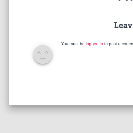
Leav
You must be
logged in
to post a comm