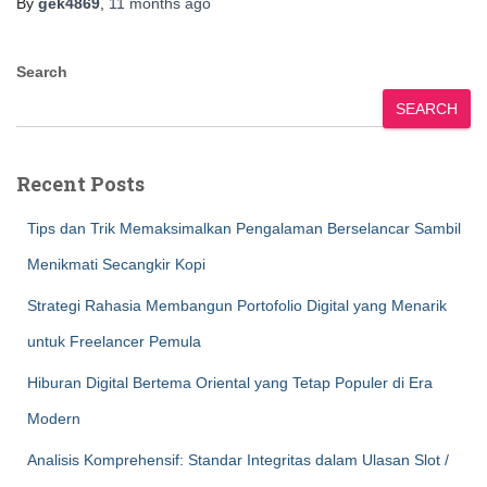
By
gek4869
,
11 months
ago
Search
SEARCH
Recent Posts
Tips dan Trik Memaksimalkan Pengalaman Berselancar Sambil
Menikmati Secangkir Kopi
Strategi Rahasia Membangun Portofolio Digital yang Menarik
untuk Freelancer Pemula
Hiburan Digital Bertema Oriental yang Tetap Populer di Era
Modern
Analisis Komprehensif: Standar Integritas dalam Ulasan Slot /