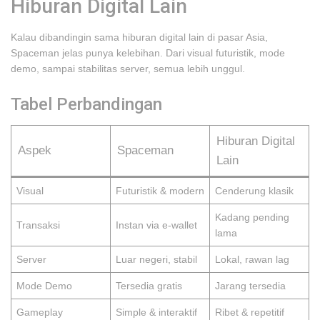
Hiburan Digital Lain
Kalau dibandingin sama hiburan digital lain di pasar Asia,
Spaceman jelas punya kelebihan. Dari visual futuristik, mode
demo, sampai stabilitas server, semua lebih unggul.
Tabel Perbandingan
Hiburan Digital
Aspek
Spaceman
Lain
Visual
Futuristik & modern
Cenderung klasik
Kadang pending
Transaksi
Instan via e-wallet
lama
Server
Luar negeri, stabil
Lokal, rawan lag
Mode Demo
Tersedia gratis
Jarang tersedia
Gameplay
Simple & interaktif
Ribet & repetitif