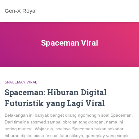
Gen-X Royal
Spaceman Viral
SPACEMAN VIRAL
Spaceman: Hiburan Digital
Futuristik yang Lagi Viral
Belakangan ini banyak banget orang ngomongin soal Spaceman.
Dari timeline sosmed sampai obrolan tongkrongan, nama ini
sering muncul. Wajar aja, soalnya Spaceman bukan sekadar
hiburan digital biasa. Visual futuristiknya, gameplay yang simple