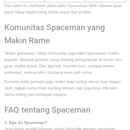
Dari tabel ini, kelihatan jelas kalau Spaceman lebih relevan buat
gaya hidup digital yang serba cepat dan praktis.
Komunitas Spaceman yang
Makin Rame
Selain gameplay, faktor komunitas juga bikin Spaceman makin
populer. Banyak pemain yang sharing pengalaman di forum dan
grup media sosial. Dari tips trik, momen lucu, sampai meme
astronaut, semua bikin suasana main jadi rame.
Koneksi antar pemain juga makin luas berkat server luar negeri.
Jadi, nggak cuma main bareng teman, tapi juga bisa interaksi
sama orang dari berbagai negara.
FAQ tentang Spaceman
1. Apa itu Spaceman?
Spaceman adalah hiburan digital futuristik dengan gameplay