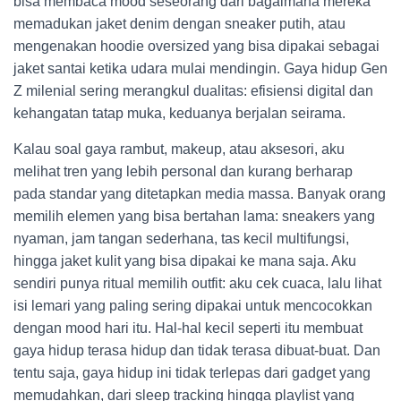
bisa membaca mood seseorang dari bagaimana mereka
memadukan jaket denim dengan sneaker putih, atau
mengenakan hoodie oversized yang bisa dipakai sebagai
jaket santai ketika udara mulai mendingin. Gaya hidup Gen
Z milenial sering merangkul dualitas: efisiensi digital dan
kehangatan tatap muka, keduanya berjalan seirama.
Kalau soal gaya rambut, makeup, atau aksesori, aku
melihat tren yang lebih personal dan kurang berharap
pada standar yang ditetapkan media massa. Banyak orang
memilih elemen yang bisa bertahan lama: sneakers yang
nyaman, jam tangan sederhana, tas kecil multifungsi,
hingga jaket kulit yang bisa dipakai ke mana saja. Aku
sendiri punya ritual memilih outfit: aku cek cuaca, lalu lihat
isi lemari yang paling sering dipakai untuk mencocokkan
dengan mood hari itu. Hal-hal kecil seperti itu membuat
gaya hidup terasa hidup dan tidak terasa dibuat-buat. Dan
tentu saja, gaya hidup ini tidak terlepas dari gadget yang
memudahkan, dari sleep tracking hingga playlist yang