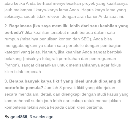
atau ketika Anda berhasil menyelesaikan proyek yang kualitasnya
jauh melampaui karya-karya lama Anda. Hapus karya lama yang
sekiranya sudah tidak relevan dengan arah karier Anda saat ini.
2. Bagaimana jika saya memiliki lebih dari satu keahlian yang
berbeda?
Jika keahlian tersebut masih berada dalam satu
rumpun (misalnya penulisan konten dan SEO), Anda bisa
menggabungkannya dalam satu portofolio dengan pembagian
kategori yang jelas. Namun, jika keahlian Anda sangat bertolak
belakang (misalnya fotografi pernikahan dan pemrograman
Python), sangat disarankan untuk memisahkannya agar fokus
klien tidak terpecah.
3. Berapa banyak karya fiktif yang ideal untuk dipajang di
portofolio pemula?
Jumlah 3 proyek fiktif yang dikerjakan
secara mendalam, detail, dan dilengkapi dengan studi kasus yang
komprehensif sudah jauh lebih dari cukup untuk menunjukkan
kompetensi teknis Anda kepada calon klien pertama.
By
gek4869
,
3 weeks
ago