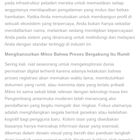
pada infrastruktur peladen mereka untuk memastikan setiap
anggotanya mendapatkan pengalaman yang mulus dan bebas
hambatan. Ketika Anda memutuskan untuk membangun profil di
sebuah ekosistem yang terpercaya, Anda bukan hanya sekadar
mendaftarkan nama, melainkan sedang menitipkan kepercayaan
Anda pada sistem yang dirancang untuk melindungi dan melayani
Anda dengan standar tertinggi di industri ini.
Menghancurkan Mitos Bahwa Proses Bergabung Itu Rumit
Sering kali, niat seseorang untuk mengeksplorasi dunia
permainan digital terhenti karena adanya ketakutan bahwa
proses registrasi akan memakan waktu lama, membutuhkan
dokumen yang rumit, atau meminta data yang terlalu pribadi.
Mitos ini sama sekali tidak relevan dengan teknologi masa kini.
Pengembang antarmuka moderen telah merancang alur
pendaftaran yang begitu mengalir dan ringkas. Fokus utamanya
adalah menghilangkan segala bentuk gesekan atau kelelahan
kognitif bagi pengguna baru. Kolom isian yang disediakan
biasanya hanya mencakup informasi dasar yang esensial,
dikemas dalam desain visual yang bersih dan panduan langkah
demi langkah yang sangat mudah dipahami bahkan oleh mereka