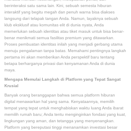
berinteraksi satu sama lain. Kini, sebuah semesta hiburan
interaktif yang begitu megah dan penuh warna bisa diakses
langsung dari telapak tangan Anda. Namun, layaknya sebuah
klub eksklusif atau komunitas elit di dunia nyata, Anda
memerlukan sebuah identitas atau tiket masuk untuk bisa benar-
benar menikmati semua fasilitas premium yang ditawarkan.
Proses pembuatan identitas inilah yang menjadi gerbang utama
menuju pengalaman tanpa batas. Memahami pentingnya langkah
pertama ini akan memberikan Anda perspektif baru tentang
betapa berharganya privasi dan kenyamanan Anda di dunia
maya.
Mengapa Memulai Langkah di Platform yang Tepat Sangat
Krusial
Banyak orang beranggapan bahwa semua platform hiburan
digital menawarkan hal yang sama. Kenyataannya, memilih
tempat yang tepat untuk menghabiskan waktu luang Anda ibarat
memilih rumah baru; Anda tentu menginginkan fondasi yang kuat,
lingkungan yang aman, dan tetangga yang menyenangkan.
Platform yang bereputasi tinggi menanamkan investasi besar