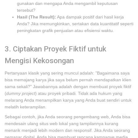
gunakan dan mengapa Anda mengambil keputusan
tersebut?
Hasil (The Result):
Apa dampak positif dari hasil kerja
Anda? Jika memungkinkan, sertakan data kuantitatif seperti
peningkatan grafik penjualan atau efisiensi waktu.
3. Ciptakan Proyek Fiktif untuk
Mengisi Kekosongan
Pertanyaan klasik yang sering muncul adalah: "Bagaimana saya
bisa memajang karya jika saya belum pernah mendapatkan klien
sama sekali?" Jawabannya adalah dengan membuat proyek fiktif
(
dummy project
) atau proyek pribadi. Tidak ada hukum yang
melarang Anda menampilkan karya yang Anda buat sendiri untuk
melatih keterampilan.
Sebagai contoh, jika Anda seorang pengembang web, Anda bisa
mendesain ulang situs web lokal yang tampilannya kurang
menarik menjadi lebih modern dan responsif. Jika Anda seorang
pemasar digital, Anda bisa membuat rencana kampanye media