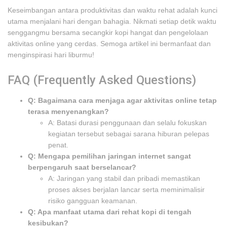
Keseimbangan antara produktivitas dan waktu rehat adalah kunci
utama menjalani hari dengan bahagia. Nikmati setiap detik waktu
senggangmu bersama secangkir kopi hangat dan pengelolaan
aktivitas online yang cerdas. Semoga artikel ini bermanfaat dan
menginspirasi hari liburmu!
FAQ (Frequently Asked Questions)
Q: Bagaimana cara menjaga agar aktivitas online tetap
terasa menyenangkan?
A: Batasi durasi penggunaan dan selalu fokuskan
kegiatan tersebut sebagai sarana hiburan pelepas
penat.
Q: Mengapa pemilihan jaringan internet sangat
berpengaruh saat berselancar?
A: Jaringan yang stabil dan pribadi memastikan
proses akses berjalan lancar serta meminimalisir
risiko gangguan keamanan.
Q: Apa manfaat utama dari rehat kopi di tengah
kesibukan?