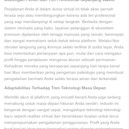
Perjalanan Anda di dalam dunia virtual ini tidak akan pernah
terasa sepi atau membingungkan karena ada tim profesional
yang siap mendampingi di setiap langkah. Berbeda dengan
sistem otomatis yang kaku, layanan pelanggan di ekosistem
premium dijalankan oleh tenaga manusia yang ramah, berempati,
dan sangat memahami seluk-beluk teknis platform. Melalui fitur
obrolan langsung yang ikonnya selalu terlihat di sudut layar, Anda
bisa melontarkan pertanyaan apa pun, mulai dari cara mengatur
profil hingga penjelasan mengenai aturan sebuah permainan.
Kehadiran mereka yang beroperasi sepanjang hari tanpa kenal
hari libur memberikan jaring pengaman psikologis yang membuat
pengalaman bermain Anda selalu terasa aman dan terkendali.
Adaptabilitas Terhadap Tren Teknologi Masa Depan
Memiliki akun di platform yang inovatif berarti Anda juga sedang
menabung untuk masa depan hiburan Anda sendiri. Industri ini
bergerak dengan sangat cepat, mengadopsi teknologi-teknologi
baru seperti realitas virtual dan kecerdasan buatan untuk terus
menyempurnakan pengalaman penggunanya. Profil yang Anda
buat hari ini akan terus berevolusi seiring dengan perkembangan