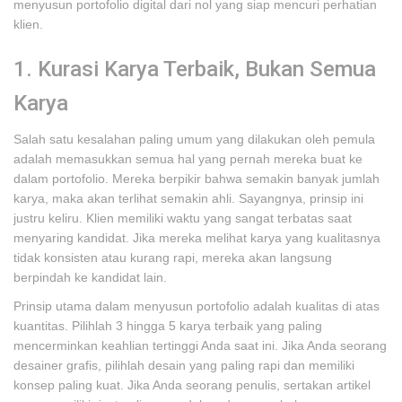
menyusun portofolio digital dari nol yang siap mencuri perhatian
klien.
1. Kurasi Karya Terbaik, Bukan Semua
Karya
Salah satu kesalahan paling umum yang dilakukan oleh pemula
adalah memasukkan semua hal yang pernah mereka buat ke
dalam portofolio. Mereka berpikir bahwa semakin banyak jumlah
karya, maka akan terlihat semakin ahli. Sayangnya, prinsip ini
justru keliru. Klien memiliki waktu yang sangat terbatas saat
menyaring kandidat. Jika mereka melihat karya yang kualitasnya
tidak konsisten atau kurang rapi, mereka akan langsung
berpindah ke kandidat lain.
Prinsip utama dalam menyusun portofolio adalah kualitas di atas
kuantitas. Pilihlah 3 hingga 5 karya terbaik yang paling
mencerminkan keahlian tertinggi Anda saat ini. Jika Anda seorang
desainer grafis, pilihlah desain yang paling rapi dan memiliki
konsep paling kuat. Jika Anda seorang penulis, sertakan artikel