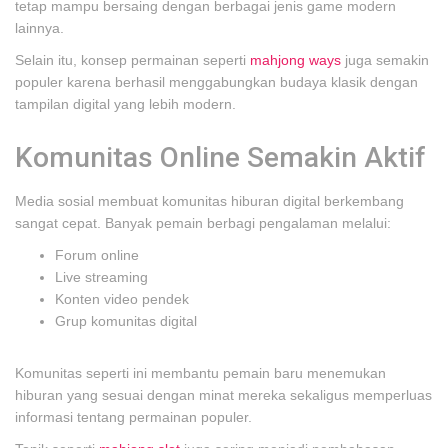
tetap mampu bersaing dengan berbagai jenis game modern
lainnya.
Selain itu, konsep permainan seperti
mahjong ways
juga semakin
populer karena berhasil menggabungkan budaya klasik dengan
tampilan digital yang lebih modern.
Komunitas Online Semakin Aktif
Media sosial membuat komunitas hiburan digital berkembang
sangat cepat. Banyak pemain berbagi pengalaman melalui:
Forum online
Live streaming
Konten video pendek
Grup komunitas digital
Komunitas seperti ini membantu pemain baru menemukan
hiburan yang sesuai dengan minat mereka sekaligus memperluas
informasi tentang permainan populer.