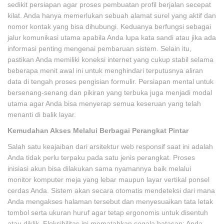
sedikit persiapan agar proses pembuatan profil berjalan secepat
kilat. Anda hanya memerlukan sebuah alamat surel yang aktif dan
nomor kontak yang bisa dihubungi. Keduanya berfungsi sebagai
jalur komunikasi utama apabila Anda lupa kata sandi atau jika ada
informasi penting mengenai pembaruan sistem. Selain itu,
pastikan Anda memiliki koneksi internet yang cukup stabil selama
beberapa menit awal ini untuk menghindari terputusnya aliran
data di tengah proses pengisian formulir. Persiapan mental untuk
bersenang-senang dan pikiran yang terbuka juga menjadi modal
utama agar Anda bisa menyerap semua keseruan yang telah
menanti di balik layar.
Kemudahan Akses Melalui Berbagai Perangkat Pintar
Salah satu keajaiban dari arsitektur web responsif saat ini adalah
Anda tidak perlu terpaku pada satu jenis perangkat. Proses
inisiasi akun bisa dilakukan sama nyamannya baik melalui
monitor komputer meja yang lebar maupun layar vertikal ponsel
cerdas Anda. Sistem akan secara otomatis mendeteksi dari mana
Anda mengakses halaman tersebut dan menyesuaikan tata letak
tombol serta ukuran huruf agar tetap ergonomis untuk disentuh
atau diklik. Fleksibilitas ini mematahkan segala batasan; Anda