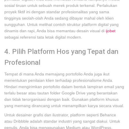
sosial tiruan untuk sebuah merek produk terkenal. Perlakukan
proyek fiktif ini dengan standar profesionalitas yang sama
tingginya seolah-olah Anda sedang dibayar mahal oleh klien
sungguhan. Untuk melihat contoh struktur platform digital yang
dinamis dan rapi, Anda bisa memantau desain visual di
ijobet
sebagai referensi tata letak digital modern.
4. Pilih Platform Hos yang Tepat dan
Profesional
Tempat di mana Anda memajang portofolio Anda juga ikut
menentukan penilaian klien terhadap profesionalisme Anda.
Hindari mengirimkan portofolio dalam bentuk lampiran email yang
terlalu besar atau tautan folder Google Drive yang berantakan
dan tidak terorganisasi dengan baik. Gunakan platform khusus
yang memang dirancang untuk menampilkan karya secara visual.
Untuk desainer grafis dan ilustrator, platform seperti Behance
atau Dribbble adalah standar industri yang sangat diakui. Untuk
penulis, Anda bisa menggunakan Medium atau WordPress.