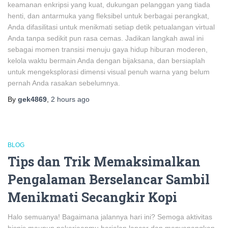
keamanan enkripsi yang kuat, dukungan pelanggan yang tiada
henti, dan antarmuka yang fleksibel untuk berbagai perangkat,
Anda difasilitasi untuk menikmati setiap detik petualangan virtual
Anda tanpa sedikit pun rasa cemas. Jadikan langkah awal ini
sebagai momen transisi menuju gaya hidup hiburan moderen,
kelola waktu bermain Anda dengan bijaksana, dan bersiaplah
untuk mengeksplorasi dimensi visual penuh warna yang belum
pernah Anda rasakan sebelumnya.
By
gek4869
,
2 hours
ago
BLOG
Tips dan Trik Memaksimalkan
Pengalaman Berselancar Sambil
Menikmati Secangkir Kopi
Halo semuanya! Bagaimana jalannya hari ini? Semoga aktivitas