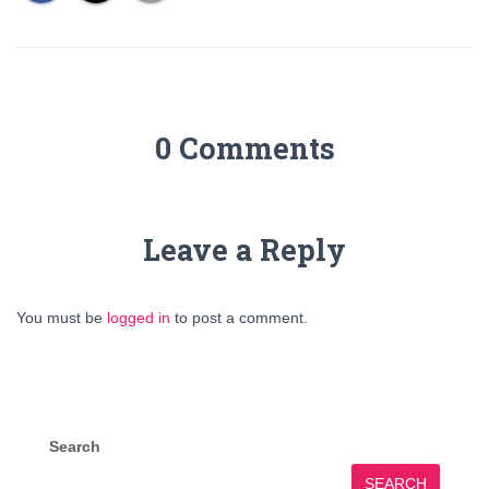
0 Comments
Leave a Reply
You must be
logged in
to post a comment.
Search
SEARCH