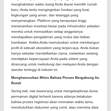
menghabiskan waktu luang Anda ibarat memilih rumah
baru; Anda tentu menginginkan fondasi yang kuat,
lingkungan yang aman, dan tetangga yang
menyenangkan. Platform yang bereputasi tinggi
menanamkan investasi besar pada infrastruktur peladen
mereka untuk memastikan setiap anggotanya
mendapatkan pengalaman yang mulus dan bebas
hambatan. Ketika Anda memutuskan untuk membangun
profil di sebuah ekosistem yang terpercaya, Anda bukan
hanya sekadar mendaftarkan nama, melainkan sedang
menitipkan kepercayaan Anda pada sistem yang
dirancang untuk melindungi dan melayani Anda dengan
standar tertinggi di industri ini.
Menghancurkan Mitos Bahwa Proses Bergabung Itu
Rumit
Sering kali, niat seseorang untuk mengeksplorasi dunia
permainan digital terhenti karena adanya ketakutan
bahwa proses registrasi akan memakan waktu lama,
membutuhkan dokumen yang rumit, atau meminta data