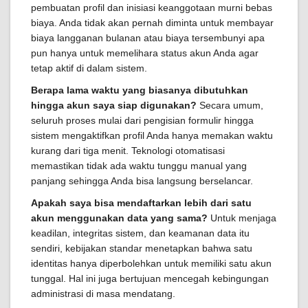
pembuatan profil dan inisiasi keanggotaan murni bebas
biaya. Anda tidak akan pernah diminta untuk membayar
biaya langganan bulanan atau biaya tersembunyi apa
pun hanya untuk memelihara status akun Anda agar
tetap aktif di dalam sistem.
Berapa lama waktu yang biasanya dibutuhkan
hingga akun saya siap digunakan?
Secara umum,
seluruh proses mulai dari pengisian formulir hingga
sistem mengaktifkan profil Anda hanya memakan waktu
kurang dari tiga menit. Teknologi otomatisasi
memastikan tidak ada waktu tunggu manual yang
panjang sehingga Anda bisa langsung berselancar.
Apakah saya bisa mendaftarkan lebih dari satu
akun menggunakan data yang sama?
Untuk menjaga
keadilan, integritas sistem, dan keamanan data itu
sendiri, kebijakan standar menetapkan bahwa satu
identitas hanya diperbolehkan untuk memiliki satu akun
tunggal. Hal ini juga bertujuan mencegah kebingungan
administrasi di masa mendatang.