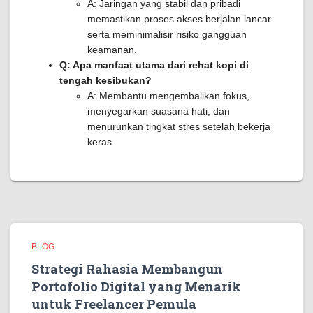
A: Jaringan yang stabil dan pribadi
memastikan proses akses berjalan lancar
serta meminimalisir risiko gangguan
keamanan.
Q: Apa manfaat utama dari rehat kopi di
tengah kesibukan?
A: Membantu mengembalikan fokus,
menyegarkan suasana hati, dan
menurunkan tingkat stres setelah bekerja
keras.
BLOG
Strategi Rahasia Membangun
Portofolio Digital yang Menarik
untuk Freelancer Pemula