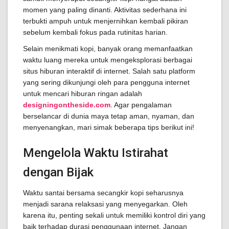
momen yang paling dinanti. Aktivitas sederhana ini
terbukti ampuh untuk menjernihkan kembali pikiran
sebelum kembali fokus pada rutinitas harian.
Selain menikmati kopi, banyak orang memanfaatkan
waktu luang mereka untuk mengeksplorasi berbagai
situs hiburan interaktif di internet. Salah satu platform
yang sering dikunjungi oleh para pengguna internet
untuk mencari hiburan ringan adalah
designingontheside.com
. Agar pengalaman
berselancar di dunia maya tetap aman, nyaman, dan
menyenangkan, mari simak beberapa tips berikut ini!
Mengelola Waktu Istirahat
dengan Bijak
Waktu santai bersama secangkir kopi seharusnya
menjadi sarana relaksasi yang menyegarkan. Oleh
karena itu, penting sekali untuk memiliki kontrol diri yang
baik terhadap durasi penggunaan internet. Jangan