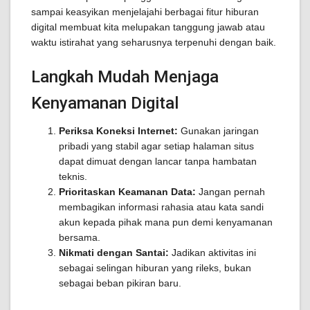
sampai keasyikan menjelajahi berbagai fitur hiburan
digital membuat kita melupakan tanggung jawab atau
waktu istirahat yang seharusnya terpenuhi dengan baik.
Langkah Mudah Menjaga
Kenyamanan Digital
Periksa Koneksi Internet:
Gunakan jaringan
pribadi yang stabil agar setiap halaman situs
dapat dimuat dengan lancar tanpa hambatan
teknis.
Prioritaskan Keamanan Data:
Jangan pernah
membagikan informasi rahasia atau kata sandi
akun kepada pihak mana pun demi kenyamanan
bersama.
Nikmati dengan Santai:
Jadikan aktivitas ini
sebagai selingan hiburan yang rileks, bukan
sebagai beban pikiran baru.