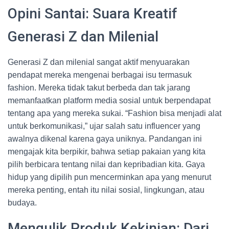
Opini Santai: Suara Kreatif
Generasi Z dan Milenial
Generasi Z dan milenial sangat aktif menyuarakan
pendapat mereka mengenai berbagai isu termasuk
fashion. Mereka tidak takut berbeda dan tak jarang
memanfaatkan platform media sosial untuk berpendapat
tentang apa yang mereka sukai. “Fashion bisa menjadi alat
untuk berkomunikasi,” ujar salah satu influencer yang
awalnya dikenal karena gaya uniknya. Pandangan ini
mengajak kita berpikir, bahwa setiap pakaian yang kita
pilih berbicara tentang nilai dan kepribadian kita. Gaya
hidup yang dipilih pun mencerminkan apa yang menurut
mereka penting, entah itu nilai sosial, lingkungan, atau
budaya.
Mengulik Produk Kekinian: Dari