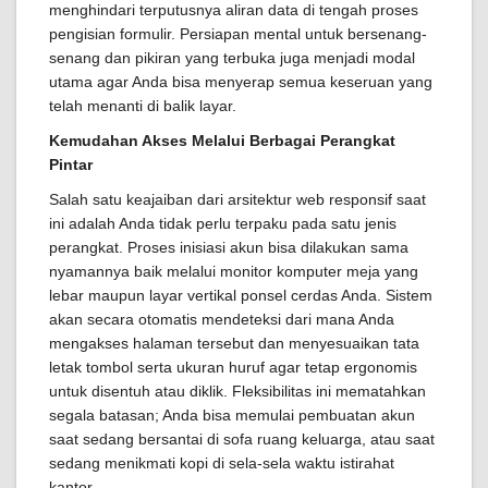
menghindari terputusnya aliran data di tengah proses
pengisian formulir. Persiapan mental untuk bersenang-
senang dan pikiran yang terbuka juga menjadi modal
utama agar Anda bisa menyerap semua keseruan yang
telah menanti di balik layar.
Kemudahan Akses Melalui Berbagai Perangkat
Pintar
Salah satu keajaiban dari arsitektur web responsif saat
ini adalah Anda tidak perlu terpaku pada satu jenis
perangkat. Proses inisiasi akun bisa dilakukan sama
nyamannya baik melalui monitor komputer meja yang
lebar maupun layar vertikal ponsel cerdas Anda. Sistem
akan secara otomatis mendeteksi dari mana Anda
mengakses halaman tersebut dan menyesuaikan tata
letak tombol serta ukuran huruf agar tetap ergonomis
untuk disentuh atau diklik. Fleksibilitas ini mematahkan
segala batasan; Anda bisa memulai pembuatan akun
saat sedang bersantai di sofa ruang keluarga, atau saat
sedang menikmati kopi di sela-sela waktu istirahat
kantor.