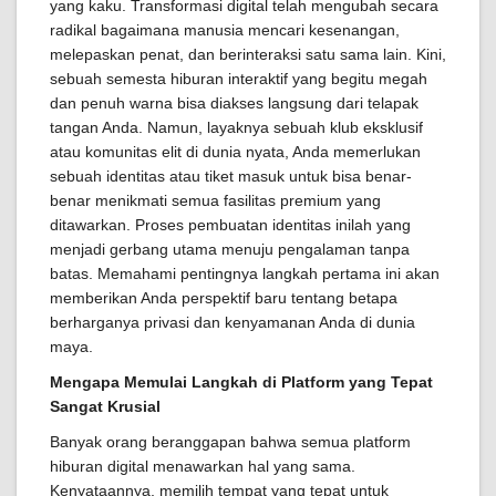
yang kaku. Transformasi digital telah mengubah secara
radikal bagaimana manusia mencari kesenangan,
melepaskan penat, dan berinteraksi satu sama lain. Kini,
sebuah semesta hiburan interaktif yang begitu megah
dan penuh warna bisa diakses langsung dari telapak
tangan Anda. Namun, layaknya sebuah klub eksklusif
atau komunitas elit di dunia nyata, Anda memerlukan
sebuah identitas atau tiket masuk untuk bisa benar-
benar menikmati semua fasilitas premium yang
ditawarkan. Proses pembuatan identitas inilah yang
menjadi gerbang utama menuju pengalaman tanpa
batas. Memahami pentingnya langkah pertama ini akan
memberikan Anda perspektif baru tentang betapa
berharganya privasi dan kenyamanan Anda di dunia
maya.
Mengapa Memulai Langkah di Platform yang Tepat
Sangat Krusial
Banyak orang beranggapan bahwa semua platform
hiburan digital menawarkan hal yang sama.
Kenyataannya, memilih tempat yang tepat untuk