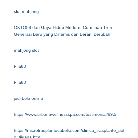
slot mahjong
OKTO88 dan Gaya Hidup Modern: Cerminan Tren
Generasi Baru yang Dinamis dan Berani Berubah
mahjong slot
Fila88
Fila88
judi bola online
https://www.urbanawellnessspa.com/testimonial/890/
https://microtrasplantecabello.com/clinica_trasplante_pel
o_tijuana.html