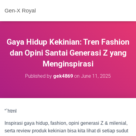
Gen-X Royal
Gaya Hidup Kekinian: Tren Fashion
dan Opini Santai Generasi Z yang
Menginspirasi
Published by
gek4869
on
June 11, 2025
“`html
Inspirasi gaya hidup, fashion, opini generasi Z & milenial,
serta review produk kekinian bisa kita lihat di setiap sudut