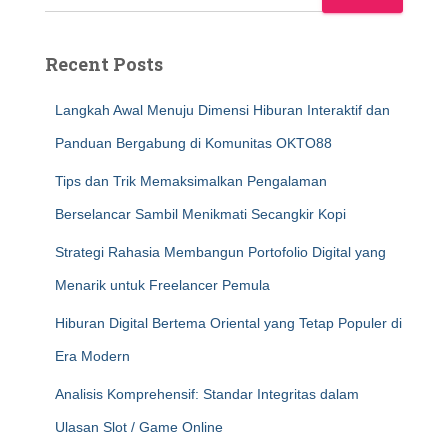
Recent Posts
Langkah Awal Menuju Dimensi Hiburan Interaktif dan
Panduan Bergabung di Komunitas OKTO88
Tips dan Trik Memaksimalkan Pengalaman
Berselancar Sambil Menikmati Secangkir Kopi
Strategi Rahasia Membangun Portofolio Digital yang
Menarik untuk Freelancer Pemula
Hiburan Digital Bertema Oriental yang Tetap Populer di
Era Modern
Analisis Komprehensif: Standar Integritas dalam
Ulasan Slot / Game Online