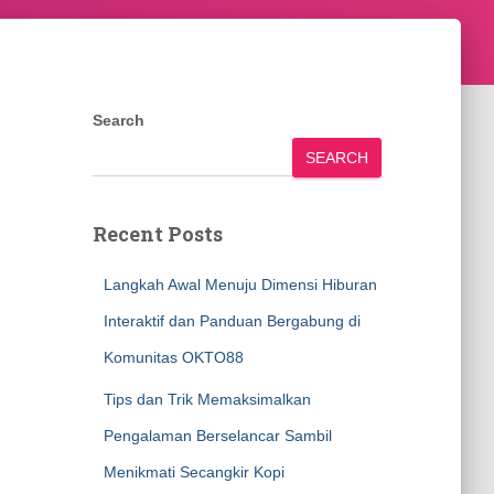
Search
SEARCH
Recent Posts
Langkah Awal Menuju Dimensi Hiburan
Interaktif dan Panduan Bergabung di
Komunitas OKTO88
Tips dan Trik Memaksimalkan
Pengalaman Berselancar Sambil
Menikmati Secangkir Kopi