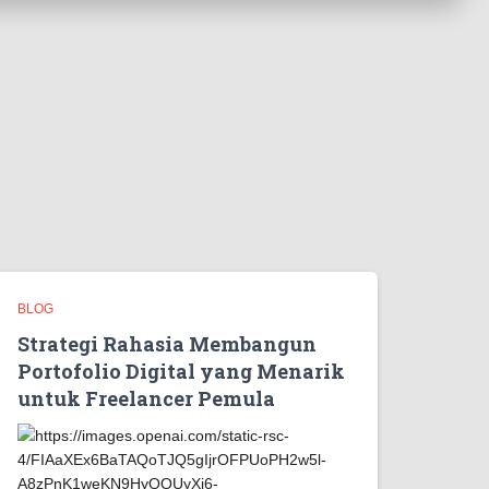
BLOG
Strategi Rahasia Membangun
Portofolio Digital yang Menarik
untuk Freelancer Pemula