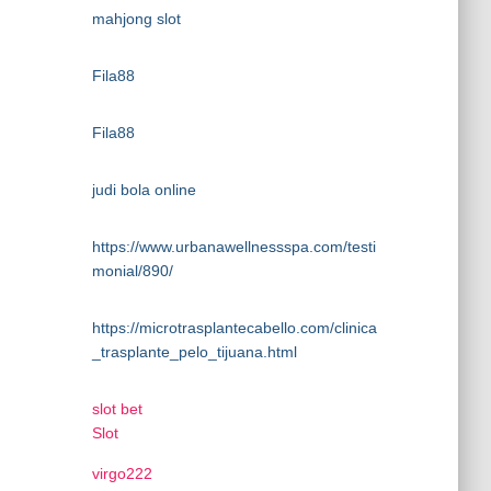
mahjong slot
Fila88
Fila88
judi bola online
https://www.urbanawellnessspa.com/testi
monial/890/
https://microtrasplantecabello.com/clinica
_trasplante_pelo_tijuana.html
slot bet
Slot
virgo222