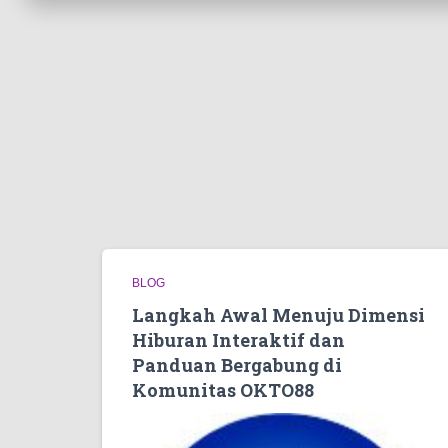
BLOG
Langkah Awal Menuju Dimensi
Hiburan Interaktif dan
Panduan Bergabung di
Komunitas OKTO88