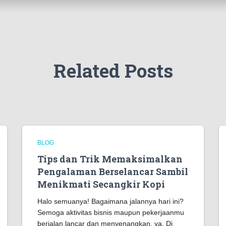
Related Posts
BLOG
Tips dan Trik Memaksimalkan
Pengalaman Berselancar Sambil
Menikmati Secangkir Kopi
Halo semuanya! Bagaimana jalannya hari ini?
Semoga aktivitas bisnis maupun pekerjaanmu
berjalan lancar dan menyenangkan, ya. Di