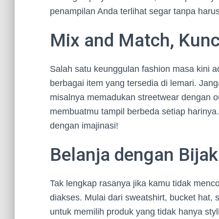
penampilan Anda terlihat segar tanpa harus
Mix and Match, Kunc
Salah satu keunggulan fashion masa kini
berbagai item yang tersedia di lemari. Ja
misalnya memadukan streetwear dengan outfi
membuatmu tampil berbeda setiap harinya.
dengan imajinasi!
Belanja dengan Bijak
Tak lengkap rasanya jika kamu tidak menc
diakses. Mulai dari sweatshirt, bucket hat,
untuk memilih produk yang tidak hanya styl