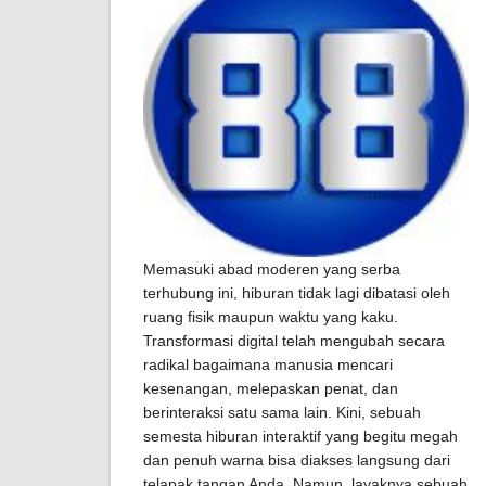
Memasuki abad moderen yang serba
terhubung ini, hiburan tidak lagi dibatasi oleh
ruang fisik maupun waktu yang kaku.
Transformasi digital telah mengubah secara
radikal bagaimana manusia mencari
kesenangan, melepaskan penat, dan
berinteraksi satu sama lain. Kini, sebuah
semesta hiburan interaktif yang begitu megah
dan penuh warna bisa diakses langsung dari
telapak tangan Anda. Namun, layaknya sebuah