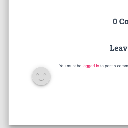
0 C
Leav
You must be
logged in
to post a comm