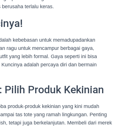
 berusaha terlalu keras.
inya!
 adalah kebebasan untuk memadupadankan
ngan ragu untuk mencampur berbagai gaya,
t yang lebih formal. Gaya seperti ini bisa
 Kuncinya adalah percaya diri dan bermain
: Pilih Produk Kekinian
oba produk-produk kekinian yang kini mudah
 sampai tas tote yang ramah lingkungan. Penting
ish, tetapi juga berkelanjutan. Membeli dari merek