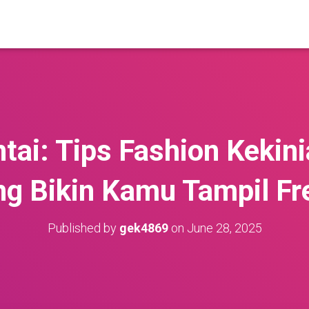
tai: Tips Fashion Kekini
ng Bikin Kamu Tampil Fr
Published by
gek4869
on
June 28, 2025