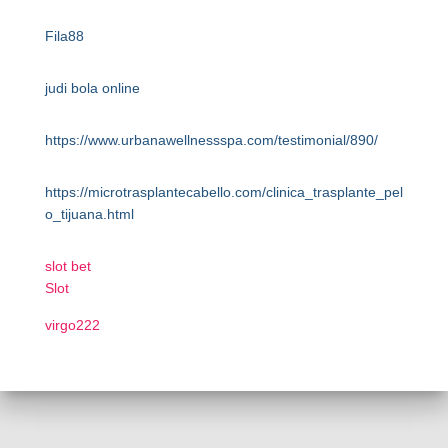
Fila88
judi bola online
https://www.urbanawellnessspa.com/testimonial/890/
https://microtrasplantecabello.com/clinica_trasplante_pel
o_tijuana.html
slot bet
Slot
virgo222