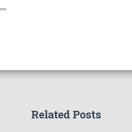
ent.
Related Posts