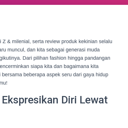
i Z & milenial, serta review produk kekinian selalu
baru muncul, dan kita sebagai generasi muda
ikutinya. Dari pilihan fashion hingga pandangan
mencerminkan siapa kita dan bagaimana kita
uri bersama beberapa aspek seru dari gaya hidup
amu!
 Ekspresikan Diri Lewat