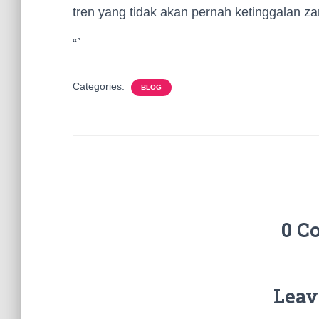
tren yang tidak akan pernah ketinggalan z
“`
Categories:
BLOG
0 C
Leav