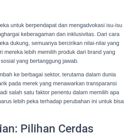
eka untuk berpendapat dan mengadvokasi isu-isu
nghargai keberagaman dan inklusivitas. Dari cara
ka dukung, semuanya bercirikan nilai-nilai yang
ri mereka lebih memilih produk dari brand yang
 sosial yang bertanggung jawab.
mbah ke berbagai sektor, terutama dalam dunia
tarik pada merek yang menawarkan transparansi
adi salah satu faktor penentu dalam memilih apa
 harus lebih peka terhadap perubahan ini untuk bisa
an: Pilihan Cerdas