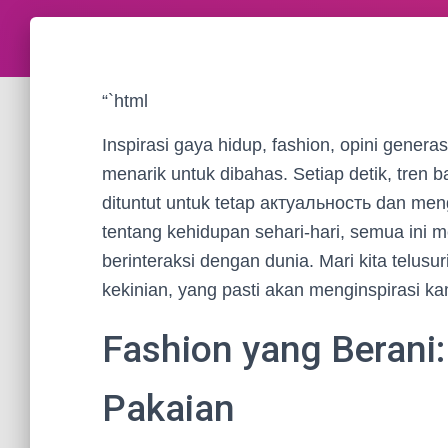
“`html
Inspirasi gaya hidup, fashion, opini generas
menarik untuk dibahas. Setiap detik, tren 
dituntut untuk tetap актуальность dan meng
tentang kehidupan sehari-hari, semua ini 
berinteraksi dengan dunia. Mari kita telus
kekinian, yang pasti akan menginspirasi k
Fashion yang Berani:
Pakaian