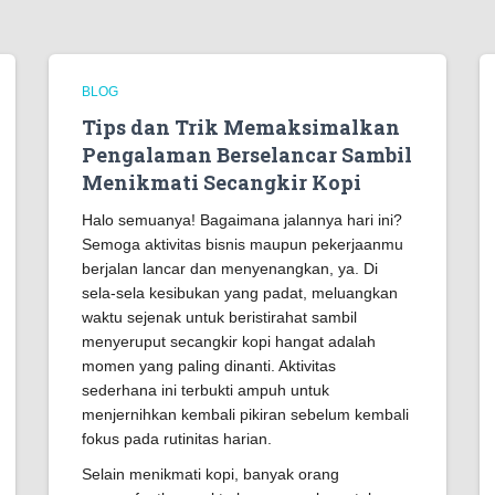
BLOG
Tips dan Trik Memaksimalkan
Pengalaman Berselancar Sambil
Menikmati Secangkir Kopi
Halo semuanya! Bagaimana jalannya hari ini?
Semoga aktivitas bisnis maupun pekerjaanmu
berjalan lancar dan menyenangkan, ya. Di
sela-sela kesibukan yang padat, meluangkan
waktu sejenak untuk beristirahat sambil
menyeruput secangkir kopi hangat adalah
momen yang paling dinanti. Aktivitas
sederhana ini terbukti ampuh untuk
menjernihkan kembali pikiran sebelum kembali
fokus pada rutinitas harian.
Selain menikmati kopi, banyak orang