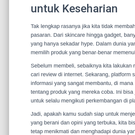
untuk Keseharian
Tak lengkap rasanya jika kita tidak membah
pasaran. Dari skincare hingga gadget, ban
yang hanya sekadar hype. Dalam dunia yang
memilih produk yang benar-benar memenuh
Sebelum membeli, sebaiknya kita lakukan r
cari review di internet. Sekarang, platform
informasi yang sangat membantu, di mana 
tentang produk yang mereka coba. Ini bisa j
untuk selalu mengikuti perkembangan di pla
Jadi, apakah kamu sudah siap untuk menjel
yang berani dan opini yang terbuka, kita 
tetap menikmati dan menghadapi dunia yang 