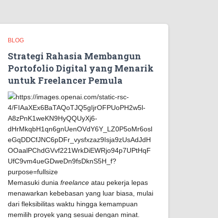
BLOG
Strategi Rahasia Membangun
Portofolio Digital yang Menarik
untuk Freelancer Pemula
Memasuki dunia
freelance
atau pekerja lepas
menawarkan kebebasan yang luar biasa, mulai
dari fleksibilitas waktu hingga kemampuan
memilih proyek yang sesuai dengan minat.