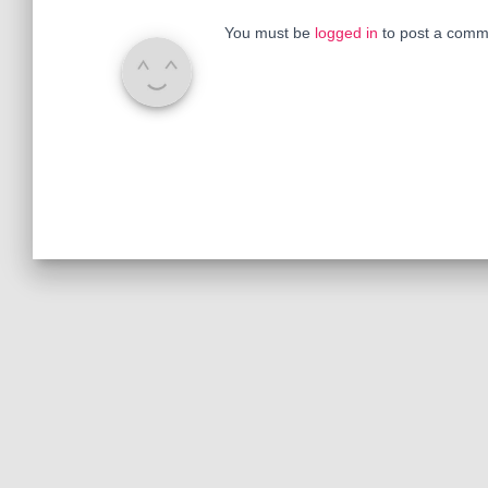
You must be
logged in
to post a comm