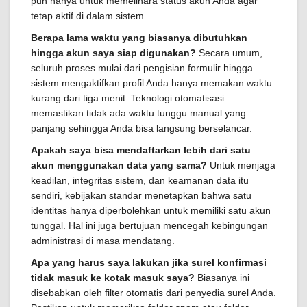
pun hanya untuk memelihara status akun Anda agar
tetap aktif di dalam sistem.
Berapa lama waktu yang biasanya dibutuhkan
hingga akun saya siap digunakan?
Secara umum,
seluruh proses mulai dari pengisian formulir hingga
sistem mengaktifkan profil Anda hanya memakan waktu
kurang dari tiga menit. Teknologi otomatisasi
memastikan tidak ada waktu tunggu manual yang
panjang sehingga Anda bisa langsung berselancar.
Apakah saya bisa mendaftarkan lebih dari satu
akun menggunakan data yang sama?
Untuk menjaga
keadilan, integritas sistem, dan keamanan data itu
sendiri, kebijakan standar menetapkan bahwa satu
identitas hanya diperbolehkan untuk memiliki satu akun
tunggal. Hal ini juga bertujuan mencegah kebingungan
administrasi di masa mendatang.
Apa yang harus saya lakukan jika surel konfirmasi
tidak masuk ke kotak masuk saya?
Biasanya ini
disebabkan oleh filter otomatis dari penyedia surel Anda.