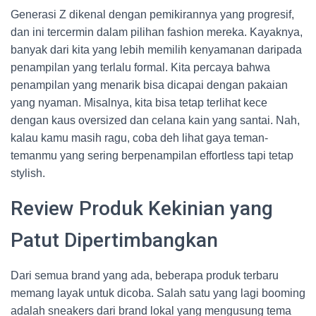
Generasi Z dikenal dengan pemikirannya yang progresif,
dan ini tercermin dalam pilihan fashion mereka. Kayaknya,
banyak dari kita yang lebih memilih kenyamanan daripada
penampilan yang terlalu formal. Kita percaya bahwa
penampilan yang menarik bisa dicapai dengan pakaian
yang nyaman. Misalnya, kita bisa tetap terlihat kece
dengan kaus oversized dan celana kain yang santai. Nah,
kalau kamu masih ragu, coba deh lihat gaya teman-
temanmu yang sering berpenampilan effortless tapi tetap
stylish.
Review Produk Kekinian yang
Patut Dipertimbangkan
Dari semua brand yang ada, beberapa produk terbaru
memang layak untuk dicoba. Salah satu yang lagi booming
adalah sneakers dari brand lokal yang mengusung tema