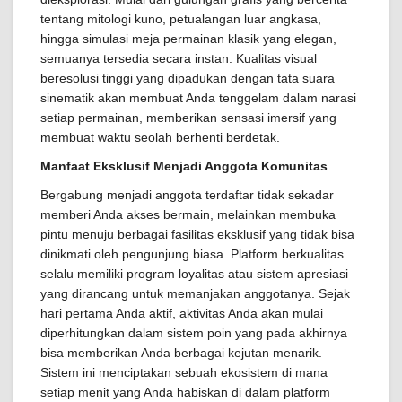
tentang mitologi kuno, petualangan luar angkasa,
hingga simulasi meja permainan klasik yang elegan,
semuanya tersedia secara instan. Kualitas visual
beresolusi tinggi yang dipadukan dengan tata suara
sinematik akan membuat Anda tenggelam dalam narasi
setiap permainan, memberikan sensasi imersif yang
membuat waktu seolah berhenti berdetak.
Manfaat Eksklusif Menjadi Anggota Komunitas
Bergabung menjadi anggota terdaftar tidak sekadar
memberi Anda akses bermain, melainkan membuka
pintu menuju berbagai fasilitas eksklusif yang tidak bisa
dinikmati oleh pengunjung biasa. Platform berkualitas
selalu memiliki program loyalitas atau sistem apresiasi
yang dirancang untuk memanjakan anggotanya. Sejak
hari pertama Anda aktif, aktivitas Anda akan mulai
diperhitungkan dalam sistem poin yang pada akhirnya
bisa memberikan Anda berbagai kejutan menarik.
Sistem ini menciptakan sebuah ekosistem di mana
setiap menit yang Anda habiskan di dalam platform