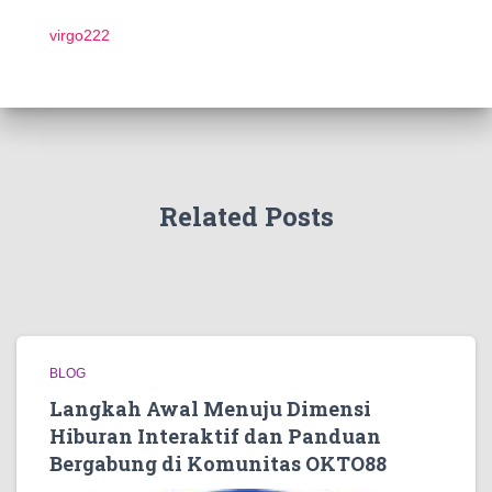
virgo222
Related Posts
BLOG
Langkah Awal Menuju Dimensi
Hiburan Interaktif dan Panduan
Bergabung di Komunitas OKTO88