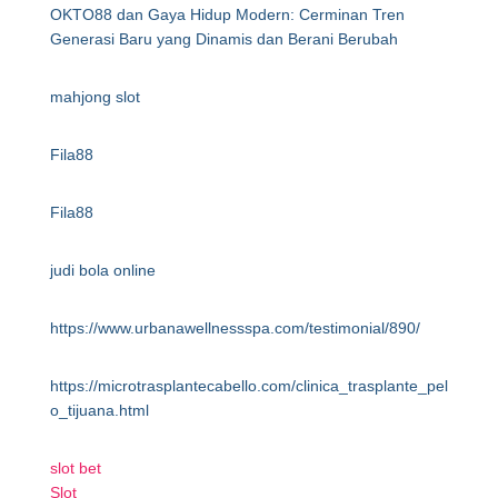
OKTO88 dan Gaya Hidup Modern: Cerminan Tren
Generasi Baru yang Dinamis dan Berani Berubah
mahjong slot
Fila88
Fila88
judi bola online
https://www.urbanawellnessspa.com/testimonial/890/
https://microtrasplantecabello.com/clinica_trasplante_pel
o_tijuana.html
slot bet
Slot