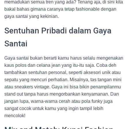
memadukan semua tren yang ada? Tenang aja, di sini kita
bakal bahas gimana caranya tetap fashionable dengan
gaya santai yang kekinian.
Sentuhan Pribadi dalam Gaya
Santai
Gaya santai bukan berarti kamu harus selalu mengenakan
kaus polos dan celana jean yang itu-itu saja. Coba deh
tambahkan sentuhan personal, seperti aksesori unik atau
sepatu yang mencuri perhatian. Misalnya, tas tangan mini
atau sneakers vintage. Gaya ini bisa bikin penampilanmu
stand out tanpa harus mengorbankan kenyamanan. Dan
jangan lupa, warna-warna cerah atau pola funky juga
sangat cocok untuk kamu yang ingin tampil lebih
mencolok!