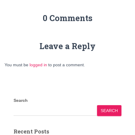
0 Comments
Leave a Reply
You must be
logged in
to post a comment.
Search
SEARCH
Recent Posts