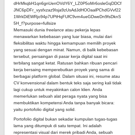
Memasuki dunia
freelance
atau pekerja lepas
menawarkan kebebasan yang luar biasa, mulai dari
fleksibilitas waktu hingga kemampuan memilih proyek
yang sesuai dengan minat. Namun, di balik kebebasan
tersebut, persaingan di pasar kerja digital saat ini
terbilang sangat ketat. Ratusan bahkan ribuan pencari
kerja bersaing memperebutkan proyek yang sama di
berbagai platform global. Dalam situasi ini, resume atau
CV konvensional dalam bentuk teks saja sering kali tidak
lagi cukup untuk meyakinkan calon klien. Anda
memerlukan sebuah alat peraga nyata yang bisa
membuktikan kompetensi Anda tanpa banyak bicara:
yaitu portofolio digital yang solid.
Portofolio digital bukan sekadar kumpulan tugas-tugas
lama yang ditumpuk di satu tempat. Ini adalah
representasi visual dari merek pribadi Anda, sebuah