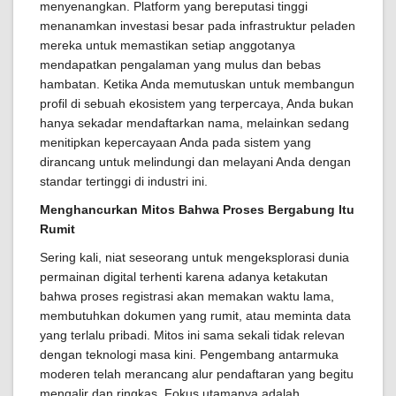
menyenangkan. Platform yang bereputasi tinggi
menanamkan investasi besar pada infrastruktur peladen
mereka untuk memastikan setiap anggotanya
mendapatkan pengalaman yang mulus dan bebas
hambatan. Ketika Anda memutuskan untuk membangun
profil di sebuah ekosistem yang terpercaya, Anda bukan
hanya sekadar mendaftarkan nama, melainkan sedang
menitipkan kepercayaan Anda pada sistem yang
dirancang untuk melindungi dan melayani Anda dengan
standar tertinggi di industri ini.
Menghancurkan Mitos Bahwa Proses Bergabung Itu
Rumit
Sering kali, niat seseorang untuk mengeksplorasi dunia
permainan digital terhenti karena adanya ketakutan
bahwa proses registrasi akan memakan waktu lama,
membutuhkan dokumen yang rumit, atau meminta data
yang terlalu pribadi. Mitos ini sama sekali tidak relevan
dengan teknologi masa kini. Pengembang antarmuka
moderen telah merancang alur pendaftaran yang begitu
mengalir dan ringkas. Fokus utamanya adalah