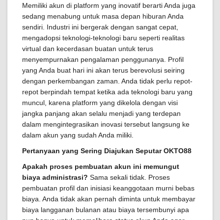
Memiliki akun di platform yang inovatif berarti Anda juga
sedang menabung untuk masa depan hiburan Anda
sendiri. Industri ini bergerak dengan sangat cepat,
mengadopsi teknologi-teknologi baru seperti realitas
virtual dan kecerdasan buatan untuk terus
menyempurnakan pengalaman penggunanya. Profil
yang Anda buat hari ini akan terus berevolusi seiring
dengan perkembangan zaman. Anda tidak perlu repot-
repot berpindah tempat ketika ada teknologi baru yang
muncul, karena platform yang dikelola dengan visi
jangka panjang akan selalu menjadi yang terdepan
dalam mengintegrasikan inovasi tersebut langsung ke
dalam akun yang sudah Anda miliki.
Pertanyaan yang Sering Diajukan Seputar OKTO88
Apakah proses pembuatan akun ini memungut
biaya administrasi?
Sama sekali tidak. Proses
pembuatan profil dan inisiasi keanggotaan murni bebas
biaya. Anda tidak akan pernah diminta untuk membayar
biaya langganan bulanan atau biaya tersembunyi apa