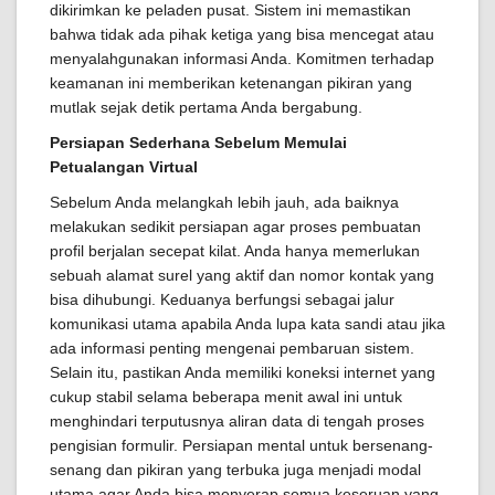
dikirimkan ke peladen pusat. Sistem ini memastikan
bahwa tidak ada pihak ketiga yang bisa mencegat atau
menyalahgunakan informasi Anda. Komitmen terhadap
keamanan ini memberikan ketenangan pikiran yang
mutlak sejak detik pertama Anda bergabung.
Persiapan Sederhana Sebelum Memulai
Petualangan Virtual
Sebelum Anda melangkah lebih jauh, ada baiknya
melakukan sedikit persiapan agar proses pembuatan
profil berjalan secepat kilat. Anda hanya memerlukan
sebuah alamat surel yang aktif dan nomor kontak yang
bisa dihubungi. Keduanya berfungsi sebagai jalur
komunikasi utama apabila Anda lupa kata sandi atau jika
ada informasi penting mengenai pembaruan sistem.
Selain itu, pastikan Anda memiliki koneksi internet yang
cukup stabil selama beberapa menit awal ini untuk
menghindari terputusnya aliran data di tengah proses
pengisian formulir. Persiapan mental untuk bersenang-
senang dan pikiran yang terbuka juga menjadi modal
utama agar Anda bisa menyerap semua keseruan yang