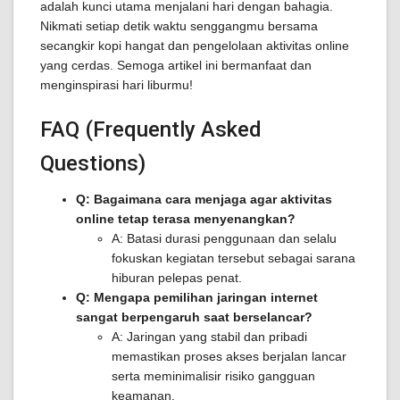
adalah kunci utama menjalani hari dengan bahagia.
Nikmati setiap detik waktu senggangmu bersama
secangkir kopi hangat dan pengelolaan aktivitas online
yang cerdas. Semoga artikel ini bermanfaat dan
menginspirasi hari liburmu!
FAQ (Frequently Asked
Questions)
Q: Bagaimana cara menjaga agar aktivitas
online tetap terasa menyenangkan?
A: Batasi durasi penggunaan dan selalu
fokuskan kegiatan tersebut sebagai sarana
hiburan pelepas penat.
Q: Mengapa pemilihan jaringan internet
sangat berpengaruh saat berselancar?
A: Jaringan yang stabil dan pribadi
memastikan proses akses berjalan lancar
serta meminimalisir risiko gangguan
keamanan.