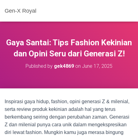
Gen-X Royal
Gaya Santai: Tips Fashion Kekinian
dan Opini Seru dari Generasi Z!
Published by
gek4869
on
June 17, 2025
Inspirasi gaya hidup, fashion, opini generasi Z & milenial,
serta review produk kekinian adalah hal yang terus
berkembang seiring dengan perubahan zaman. Generasi
Z dan milenial punya cara unik dalam mengekspresikan
diri lewat fashion. Mungkin kamu juga merasa bingung