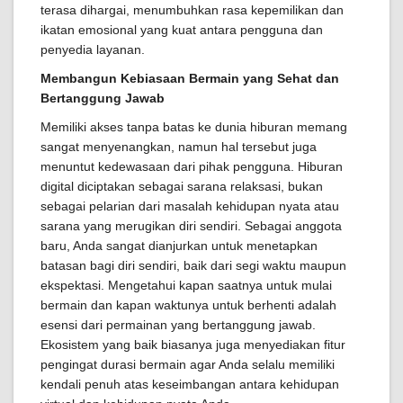
terasa dihargai, menumbuhkan rasa kepemilikan dan
ikatan emosional yang kuat antara pengguna dan
penyedia layanan.
Membangun Kebiasaan Bermain yang Sehat dan
Bertanggung Jawab
Memiliki akses tanpa batas ke dunia hiburan memang
sangat menyenangkan, namun hal tersebut juga
menuntut kedewasaan dari pihak pengguna. Hiburan
digital diciptakan sebagai sarana relaksasi, bukan
sebagai pelarian dari masalah kehidupan nyata atau
sarana yang merugikan diri sendiri. Sebagai anggota
baru, Anda sangat dianjurkan untuk menetapkan
batasan bagi diri sendiri, baik dari segi waktu maupun
ekspektasi. Mengetahui kapan saatnya untuk mulai
bermain dan kapan waktunya untuk berhenti adalah
esensi dari permainan yang bertanggung jawab.
Ekosistem yang baik biasanya juga menyediakan fitur
pengingat durasi bermain agar Anda selalu memiliki
kendali penuh atas keseimbangan antara kehidupan