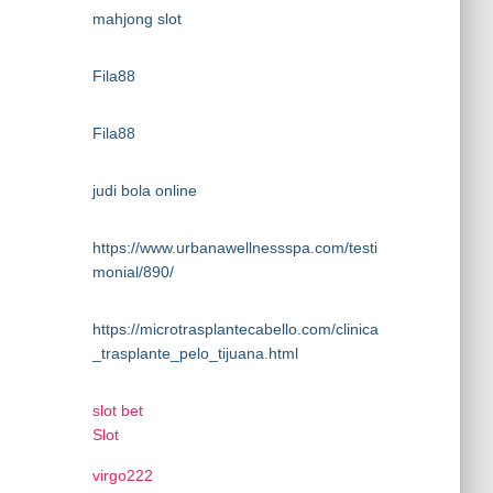
mahjong slot
Fila88
Fila88
judi bola online
https://www.urbanawellnessspa.com/testi
monial/890/
https://microtrasplantecabello.com/clinica
_trasplante_pelo_tijuana.html
slot bet
Slot
virgo222