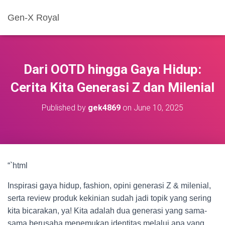
Gen-X Royal
Dari OOTD hingga Gaya Hidup:
Cerita Kita Generasi Z dan Milenial
Published by
gek4869
on
June 10, 2025
“`html
Inspirasi gaya hidup, fashion, opini generasi Z & milenial,
serta review produk kekinian sudah jadi topik yang sering
kita bicarakan, ya! Kita adalah dua generasi yang sama-
sama berusaha menemukan identitas melalui apa yang