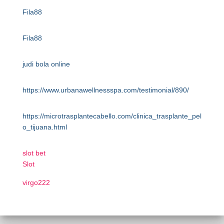
Fila88
Fila88
judi bola online
https://www.urbanawellnessspa.com/testimonial/890/
https://microtrasplantecabello.com/clinica_trasplante_pel
o_tijuana.html
slot bet
Slot
virgo222