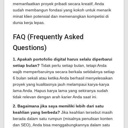
memanfaatkan proyek pribadi secara kreatif, Anda
sudah membangun fondasi yang kokoh untuk menarik
minat klien potensial dan memenangkan kompetisi di
dunia kerja lepas.
FAQ (Frequently Asked
Questions)
1. Apakah portofolio digital harus selalu diperbarui
setiap bulan?
Tidak perlu setiap bulan, tetapi Anda
wajib memperbaruinya secara berkala setidaknya setiap
6 bulan sekali atau ketika Anda berhasil menyelesaikan
proyek yang kualitasnya jauh melampaui karya-karya
lama Anda. Hapus karya lama yang sekiranya sudah
tidak relevan dengan arah karier Anda saat ini.
2. Bagaimana jika saya memiliki lebih dari satu
keahlian yang berbeda?
Jika keahlian tersebut masih
berada dalam satu rumpun (misalnya penulisan konten
dan SEO), Anda bisa menggabungkannya dalam satu