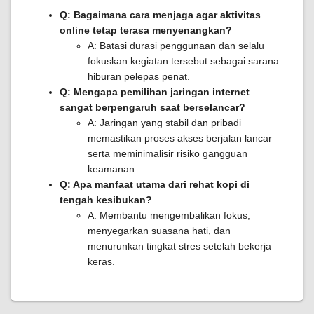
Q: Bagaimana cara menjaga agar aktivitas
online tetap terasa menyenangkan?
A: Batasi durasi penggunaan dan selalu
fokuskan kegiatan tersebut sebagai sarana
hiburan pelepas penat.
Q: Mengapa pemilihan jaringan internet
sangat berpengaruh saat berselancar?
A: Jaringan yang stabil dan pribadi
memastikan proses akses berjalan lancar
serta meminimalisir risiko gangguan
keamanan.
Q: Apa manfaat utama dari rehat kopi di
tengah kesibukan?
A: Membantu mengembalikan fokus,
menyegarkan suasana hati, dan
menurunkan tingkat stres setelah bekerja
keras.