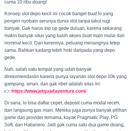
cuma 10 ribu doang!
Konsep slot depo kecil ini cocok banget buat lo yang
pengen nyobain serunya dunia slot tanpa takut rugi
banyak. Gak harus top up gede duluan, karena sekarang
makin banyak situs yang kasih akses buat main mulai dari
nominal kecil. Dan kerennya, peluang menangnya tetep
sama. Bahkan kadang lebih hoki daripada yang depo
gede.
Nah, salah satu tempat yang udah banyak
direkomendasiin karena punya layanan slot depo 10k yang
gampang, aman, dan gak ribet adalah situs ini:
👉
https://www.jetquadaventure.com/
Di sana, lo bisa daftar cepet, deposit cuma modal receh,
dan langsung gas main. Mereka juga punya banyak pilihan
game dari provider ternama, kayak Pragmatic Play, PG
Soft, dan Habanero. Jadi gak cuma satu dua game doang,