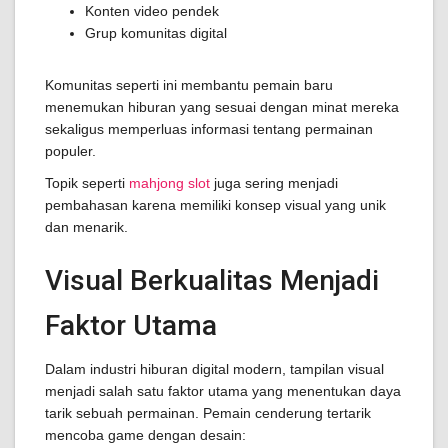
Konten video pendek
Grup komunitas digital
Komunitas seperti ini membantu pemain baru
menemukan hiburan yang sesuai dengan minat mereka
sekaligus memperluas informasi tentang permainan
populer.
Topik seperti
mahjong slot
juga sering menjadi
pembahasan karena memiliki konsep visual yang unik
dan menarik.
Visual Berkualitas Menjadi
Faktor Utama
Dalam industri hiburan digital modern, tampilan visual
menjadi salah satu faktor utama yang menentukan daya
tarik sebuah permainan. Pemain cenderung tertarik
mencoba game dengan desain: