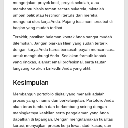
mengerjakan proyek kecil, proyek sekolah, atau
membantu bisnis teman secara sukarela, mintalah
umpan balik atau testimoni tertulis dari mereka
mengenai etos kerja Anda. Pajang testimoni tersebut di
bagian yang mudah terlihat.
Terakhir, pastikan halaman kontak Anda sangat mudah
ditemukan. Jangan biarkan klien yang sudah tertarik
dengan karya Anda harus bersusah payah mencari cara
untuk menghubungi Anda. Sediakan formulir kontak
yang ringkas, alamat email profesional, serta tautan
langsung ke akun LinkedIn Anda yang aktif.
Kesimpulan
Membangun portofolio digital yang menarik adalah
proses yang dinamis dan berkelanjutan. Portofolio Anda
akan terus tumbuh dan berkembang seiring dengan
meningkatnya keahlian serta pengalaman yang Anda
dapatkan di lapangan. Dengan mengutamakan kualitas
kurasi, menyajikan proses kerja lewat studi kasus, dan