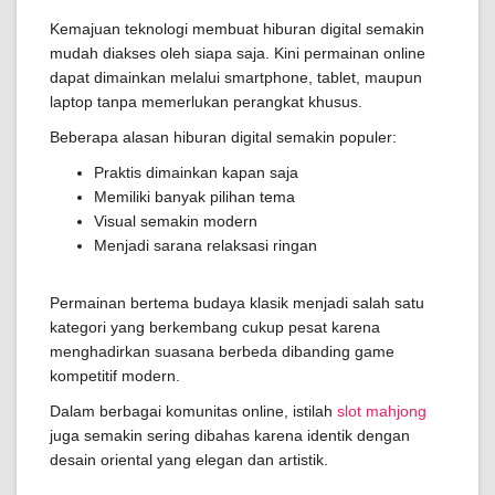
Kemajuan teknologi membuat hiburan digital semakin
mudah diakses oleh siapa saja. Kini permainan online
dapat dimainkan melalui smartphone, tablet, maupun
laptop tanpa memerlukan perangkat khusus.
Beberapa alasan hiburan digital semakin populer:
Praktis dimainkan kapan saja
Memiliki banyak pilihan tema
Visual semakin modern
Menjadi sarana relaksasi ringan
Permainan bertema budaya klasik menjadi salah satu
kategori yang berkembang cukup pesat karena
menghadirkan suasana berbeda dibanding game
kompetitif modern.
Dalam berbagai komunitas online, istilah
slot mahjong
juga semakin sering dibahas karena identik dengan
desain oriental yang elegan dan artistik.