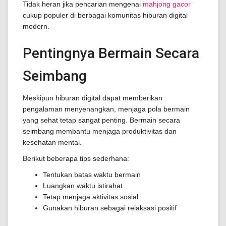
Tidak heran jika pencarian mengenai
mahjong gacor
cukup populer di berbagai komunitas hiburan digital
modern.
Pentingnya Bermain Secara
Seimbang
Meskipun hiburan digital dapat memberikan
pengalaman menyenangkan, menjaga pola bermain
yang sehat tetap sangat penting. Bermain secara
seimbang membantu menjaga produktivitas dan
kesehatan mental.
Berikut beberapa tips sederhana:
Tentukan batas waktu bermain
Luangkan waktu istirahat
Tetap menjaga aktivitas sosial
Gunakan hiburan sebagai relaksasi positif