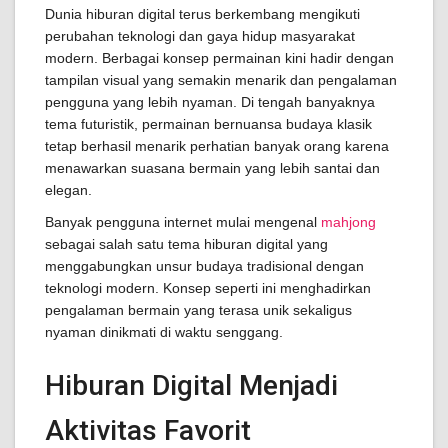
Dunia hiburan digital terus berkembang mengikuti
perubahan teknologi dan gaya hidup masyarakat
modern. Berbagai konsep permainan kini hadir dengan
tampilan visual yang semakin menarik dan pengalaman
pengguna yang lebih nyaman. Di tengah banyaknya
tema futuristik, permainan bernuansa budaya klasik
tetap berhasil menarik perhatian banyak orang karena
menawarkan suasana bermain yang lebih santai dan
elegan.
Banyak pengguna internet mulai mengenal
mahjong
sebagai salah satu tema hiburan digital yang
menggabungkan unsur budaya tradisional dengan
teknologi modern. Konsep seperti ini menghadirkan
pengalaman bermain yang terasa unik sekaligus
nyaman dinikmati di waktu senggang.
Hiburan Digital Menjadi
Aktivitas Favorit