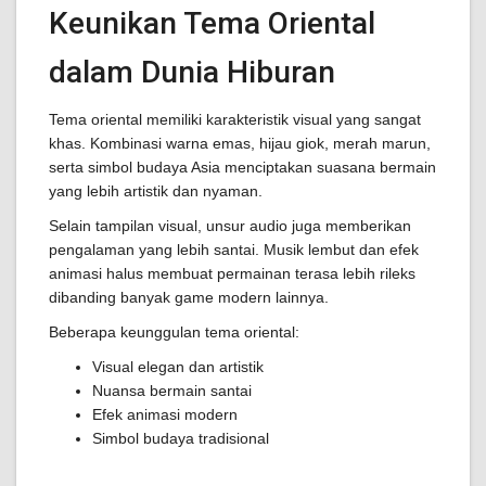
Keunikan Tema Oriental
dalam Dunia Hiburan
Tema oriental memiliki karakteristik visual yang sangat
khas. Kombinasi warna emas, hijau giok, merah marun,
serta simbol budaya Asia menciptakan suasana bermain
yang lebih artistik dan nyaman.
Selain tampilan visual, unsur audio juga memberikan
pengalaman yang lebih santai. Musik lembut dan efek
animasi halus membuat permainan terasa lebih rileks
dibanding banyak game modern lainnya.
Beberapa keunggulan tema oriental:
Visual elegan dan artistik
Nuansa bermain santai
Efek animasi modern
Simbol budaya tradisional