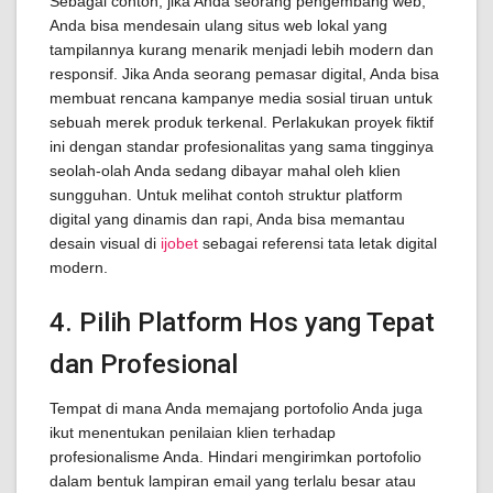
Sebagai contoh, jika Anda seorang pengembang web,
Anda bisa mendesain ulang situs web lokal yang
tampilannya kurang menarik menjadi lebih modern dan
responsif. Jika Anda seorang pemasar digital, Anda bisa
membuat rencana kampanye media sosial tiruan untuk
sebuah merek produk terkenal. Perlakukan proyek fiktif
ini dengan standar profesionalitas yang sama tingginya
seolah-olah Anda sedang dibayar mahal oleh klien
sungguhan. Untuk melihat contoh struktur platform
digital yang dinamis dan rapi, Anda bisa memantau
desain visual di
ijobet
sebagai referensi tata letak digital
modern.
4. Pilih Platform Hos yang Tepat
dan Profesional
Tempat di mana Anda memajang portofolio Anda juga
ikut menentukan penilaian klien terhadap
profesionalisme Anda. Hindari mengirimkan portofolio
dalam bentuk lampiran email yang terlalu besar atau