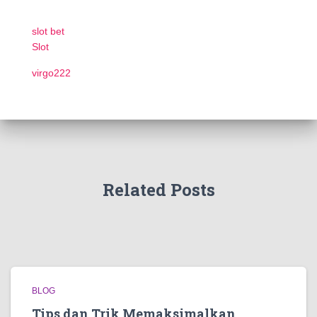
slot bet
Slot
virgo222
Related Posts
BLOG
Tips dan Trik Memaksimalkan