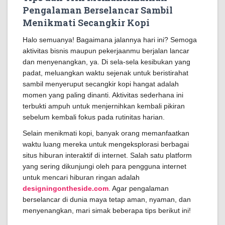
Pengalaman Berselancar Sambil
Menikmati Secangkir Kopi
Halo semuanya! Bagaimana jalannya hari ini? Semoga
aktivitas bisnis maupun pekerjaanmu berjalan lancar
dan menyenangkan, ya. Di sela-sela kesibukan yang
padat, meluangkan waktu sejenak untuk beristirahat
sambil menyeruput secangkir kopi hangat adalah
momen yang paling dinanti. Aktivitas sederhana ini
terbukti ampuh untuk menjernihkan kembali pikiran
sebelum kembali fokus pada rutinitas harian.
Selain menikmati kopi, banyak orang memanfaatkan
waktu luang mereka untuk mengeksplorasi berbagai
situs hiburan interaktif di internet. Salah satu platform
yang sering dikunjungi oleh para pengguna internet
untuk mencari hiburan ringan adalah
designingontheside.com
. Agar pengalaman
berselancar di dunia maya tetap aman, nyaman, dan
menyenangkan, mari simak beberapa tips berikut ini!