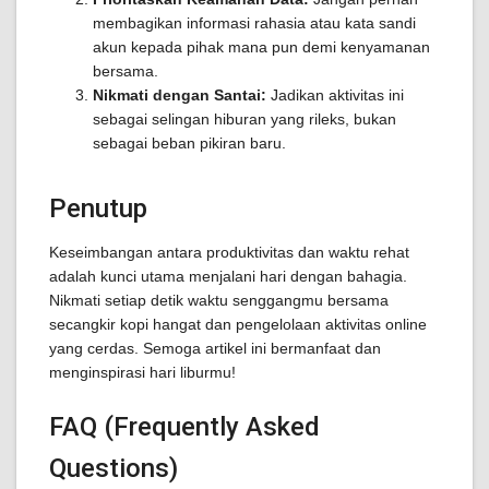
membagikan informasi rahasia atau kata sandi
akun kepada pihak mana pun demi kenyamanan
bersama.
Nikmati dengan Santai:
Jadikan aktivitas ini
sebagai selingan hiburan yang rileks, bukan
sebagai beban pikiran baru.
Penutup
Keseimbangan antara produktivitas dan waktu rehat
adalah kunci utama menjalani hari dengan bahagia.
Nikmati setiap detik waktu senggangmu bersama
secangkir kopi hangat dan pengelolaan aktivitas online
yang cerdas. Semoga artikel ini bermanfaat dan
menginspirasi hari liburmu!
FAQ (Frequently Asked
Questions)