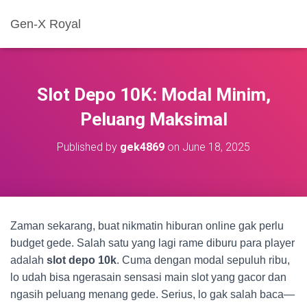
Gen-X Royal
Slot Depo 10K: Modal Minim,
Peluang Maksimal
Published by
gek4869
on
June 18, 2025
Zaman sekarang, buat nikmatin hiburan online gak perlu
budget gede. Salah satu yang lagi rame diburu para player
adalah
slot depo 10k
. Cuma dengan modal sepuluh ribu,
lo udah bisa ngerasain sensasi main slot yang gacor dan
ngasih peluang menang gede. Serius, lo gak salah baca—