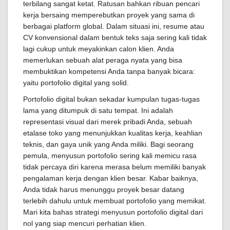
terbilang sangat ketat. Ratusan bahkan ribuan pencari
kerja bersaing memperebutkan proyek yang sama di
berbagai platform global. Dalam situasi ini, resume atau
CV konvensional dalam bentuk teks saja sering kali tidak
lagi cukup untuk meyakinkan calon klien. Anda
memerlukan sebuah alat peraga nyata yang bisa
membuktikan kompetensi Anda tanpa banyak bicara:
yaitu portofolio digital yang solid.
Portofolio digital bukan sekadar kumpulan tugas-tugas
lama yang ditumpuk di satu tempat. Ini adalah
representasi visual dari merek pribadi Anda, sebuah
etalase toko yang menunjukkan kualitas kerja, keahlian
teknis, dan gaya unik yang Anda miliki. Bagi seorang
pemula, menyusun portofolio sering kali memicu rasa
tidak percaya diri karena merasa belum memiliki banyak
pengalaman kerja dengan klien besar. Kabar baiknya,
Anda tidak harus menunggu proyek besar datang
terlebih dahulu untuk membuat portofolio yang memikat.
Mari kita bahas strategi menyusun portofolio digital dari
nol yang siap mencuri perhatian klien.