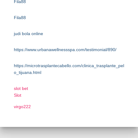
Fila88
Fila88
judi bola online
https://www.urbanawellnessspa.com/testimonial/890/
https://microtrasplantecabello.com/clinica_trasplante_pel
o_tijuana.html
slot bet
Slot
virgo222