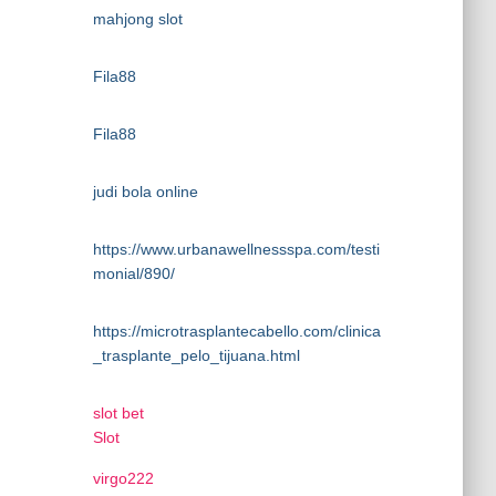
mahjong slot
Fila88
Fila88
judi bola online
https://www.urbanawellnessspa.com/testi
monial/890/
https://microtrasplantecabello.com/clinica
_trasplante_pelo_tijuana.html
slot bet
Slot
virgo222