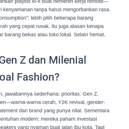
ahkan playlist lo-fi buat nemenin kerja remote—
ari kenyamanan tanpa harus mengorbankan rasa.
onsumption”: lebih pilih beberapa barang
ah yang cepat rusak. Itu juga alasan kenapa
ar barang bekas atau toko lokal. Selain hemat,
Gen Z dan Milenial
oal Fashion?
, jawabannya sederhana: prioritas. Gen Z,
men—warna-warna cerah, Y2K revival, gender-
statement dan brand yang punya nilai. Sementara
 sentuhan modern; mereka paham investasi
neakers yang nyaman buat jalan ibu kota. Tapi