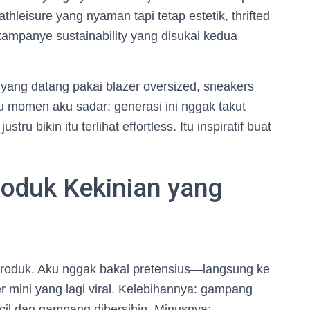
hleisure yang nyaman tapi tetap estetik, thrifted
 kampanye sustainability yang disukai kedua
ang datang pakai blazer oversized, sneakers
satu momen aku sadar: generasi ini nggak takut
u bikin itu terlihat effortless. Itu inspiratif buat
roduk Kekinian yang
 produk. Aku nggak bakal pretensius—langsung ke
r mini yang lagi viral. Kelebihannya: gampang
cil dan gampang dibersihin. Minusnya: