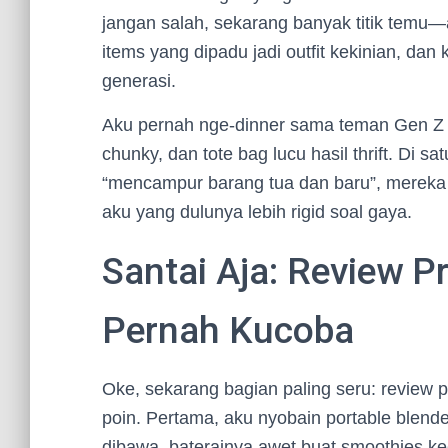
jangan salah, sekarang banyak titik temu—at
items yang dipadu jadi outfit kekinian, dan
generasi.
Aku pernah nge-dinner sama teman Gen Z y
chunky, dan tote bag lucu hasil thrift. Di 
“mencampur barang tua dan baru”, mereka justr
aku yang dulunya lebih rigid soal gaya.
Santai Aja: Review P
Pernah Kucoba
Oke, sekarang bagian paling seru: review
poin. Pertama, aku nyobain portable blende
dibawa, baterainya awet buat smoothies ke