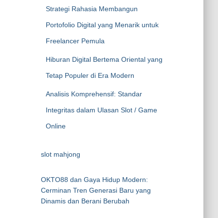
Strategi Rahasia Membangun
Portofolio Digital yang Menarik untuk
Freelancer Pemula
Hiburan Digital Bertema Oriental yang
Tetap Populer di Era Modern
Analisis Komprehensif: Standar
Integritas dalam Ulasan Slot / Game
Online
slot mahjong
OKTO88 dan Gaya Hidup Modern:
Cerminan Tren Generasi Baru yang
Dinamis dan Berani Berubah