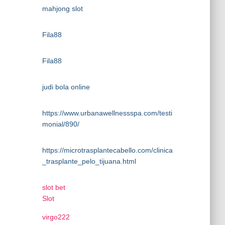
mahjong slot
Fila88
Fila88
judi bola online
https://www.urbanawellnessspa.com/testi
monial/890/
https://microtrasplantecabello.com/clinica
_trasplante_pelo_tijuana.html
slot bet
Slot
virgo222