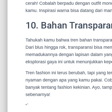
cerah! Cobalah berpadu dengan outfit m
kamu. Inspirasi warna bisa datang dari mana
10. Bahan Transpar
Tahukah kamu bahwa tren bahan transparan
Dari blus hingga rok, transparansi bisa m
memadukannya dengan lapisan dalam yang t
eksplorasi gaya ini untuk menunjukkan kep
Tren fashion ini terus berubah, tapi yang 
nyaman dengan apa yang kamu pakai. Cob
banyak tentang fashion kekinian. Ayo, tampi
sebenarnya!
“`