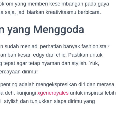
onokrom yang memberi keseimbangan pada gaya
 saja, jadi biarkan kreativitasmu berbicara.
an yang Menggoda
 sudah menjadi perhatian banyak fashionista?
enambah kesan edgy dan chic. Pastikan untuk
epat agar tetap nyaman dan stylish. Yuk,
ercayaan dirimu!
terpenting adalah mengekspresikan diri dan merasa
a deh, kunjungi
xgeneroyales
untuk inspirasi lebih
l stylish dan tunjukkan siapa dirimu yang