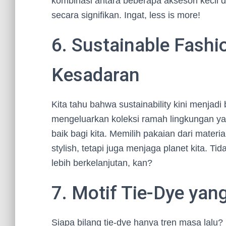
kombinasi antara beberapa aksesori kecil
secara signifikan. Ingat, less is more!
6. Sustainable Fashi
Kesadaran
Kita tahu bahwa sustainability kini menjad
mengeluarkan koleksi ramah lingkungan yang 
baik bagi kita. Memilih pakaian dari mater
stylish, tetapi juga menjaga planet kita. T
lebih berkelanjutan, kan?
7. Motif Tie-Dye yan
Siapa bilang tie-dye hanya tren masa lalu?