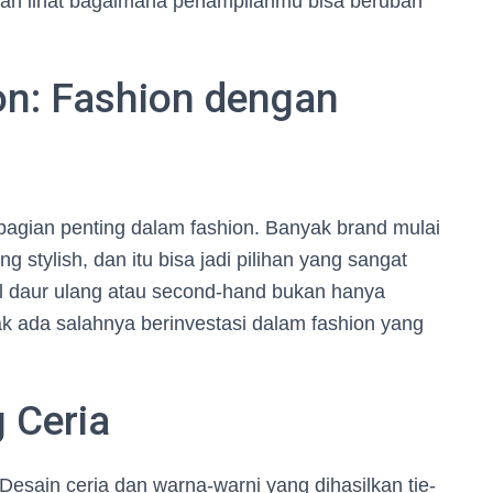
 dan lihat bagaimana penampilanmu bisa berubah
on: Fashion dengan
i bagian penting dalam fashion. Banyak brand mulai
stylish, dan itu bisa jadi pilihan yang sangat
ial daur ulang atau second-hand bukan hanya
idak ada salahnya berinvestasi dalam fashion yang
g Ceria
 Desain ceria dan warna-warni yang dihasilkan tie-