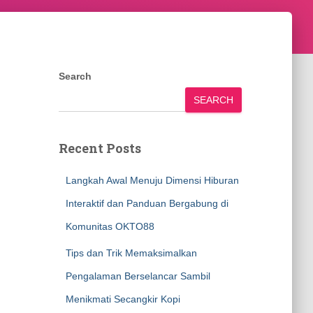
Search
SEARCH
Recent Posts
Langkah Awal Menuju Dimensi Hiburan
Interaktif dan Panduan Bergabung di
Komunitas OKTO88
Tips dan Trik Memaksimalkan
Pengalaman Berselancar Sambil
Menikmati Secangkir Kopi