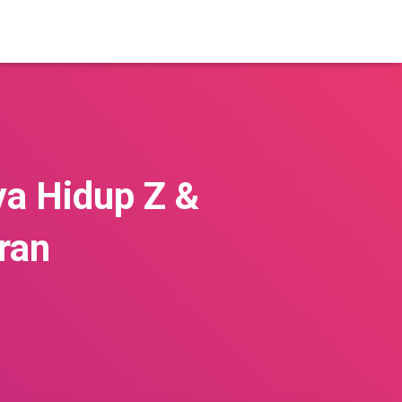
ya Hidup Z &
ran