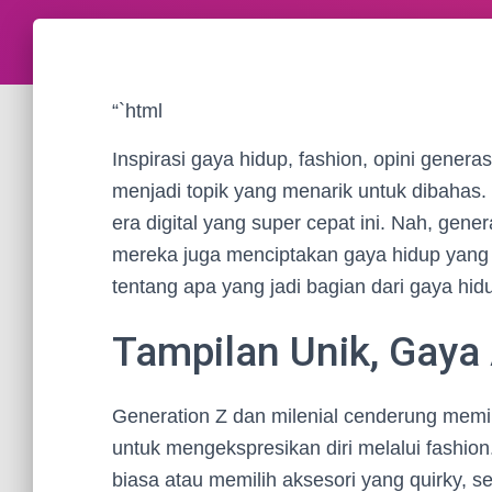
“`html
Inspirasi gaya hidup, fashion, opini generas
menjadi topik yang menarik untuk dibahas. S
era digital yang super cepat ini. Nah, gene
mereka juga menciptakan gaya hidup yang un
tentang apa yang jadi bagian dari gaya hi
Tampilan Unik, Gaya 
Generation Z dan milenial cenderung memil
untuk mengekspresikan diri melalui fashion
biasa atau memilih aksesori yang quirky, se