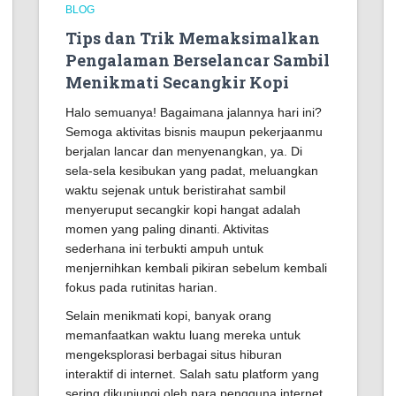
BLOG
Tips dan Trik Memaksimalkan
Pengalaman Berselancar Sambil
Menikmati Secangkir Kopi
Halo semuanya! Bagaimana jalannya hari ini?
Semoga aktivitas bisnis maupun pekerjaanmu
berjalan lancar dan menyenangkan, ya. Di
sela-sela kesibukan yang padat, meluangkan
waktu sejenak untuk beristirahat sambil
menyeruput secangkir kopi hangat adalah
momen yang paling dinanti. Aktivitas
sederhana ini terbukti ampuh untuk
menjernihkan kembali pikiran sebelum kembali
fokus pada rutinitas harian.
Selain menikmati kopi, banyak orang
memanfaatkan waktu luang mereka untuk
mengeksplorasi berbagai situs hiburan
interaktif di internet. Salah satu platform yang
sering dikunjungi oleh para pengguna internet