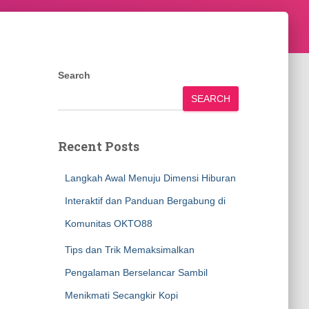
Search
SEARCH
Recent Posts
Langkah Awal Menuju Dimensi Hiburan
Interaktif dan Panduan Bergabung di
Komunitas OKTO88
Tips dan Trik Memaksimalkan
Pengalaman Berselancar Sambil
Menikmati Secangkir Kopi