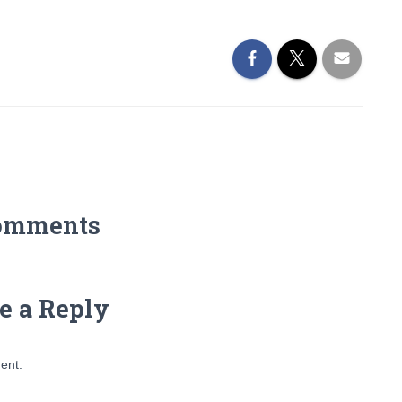
omments
e a Reply
ent.