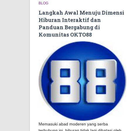
BLOG
Langkah Awal Menuju Dimensi
Hiburan Interaktif dan
Panduan Bergabung di
Komunitas OKTO88
Memasuki abad moderen yang serba
terhubung ini, hiburan tidak lagi dibatasi oleh