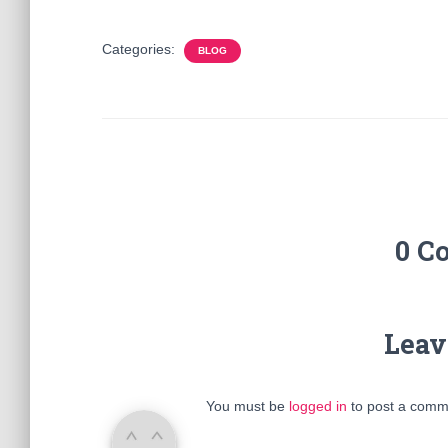
Categories:
BLOG
0 C
Leav
You must be
logged in
to post a comm