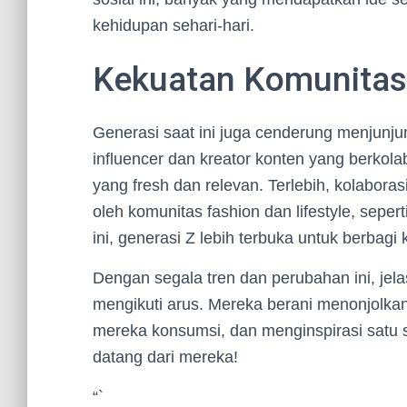
kehidupan sehari-hari.
Kekuatan Komunitas
Generasi saat ini juga cenderung menjunju
influencer dan kreator konten yang berkol
yang fresh dan relevan. Terlebih, kolaborasi
oleh komunitas fashion dan lifestyle, seper
ini, generasi Z lebih terbuka untuk berbagi 
Dengan segala tren dan perubahan ini, jela
mengikuti arus. Mereka berani menonjolkan ja
mereka konsumsi, dan menginspirasi satu sa
datang dari mereka!
“`