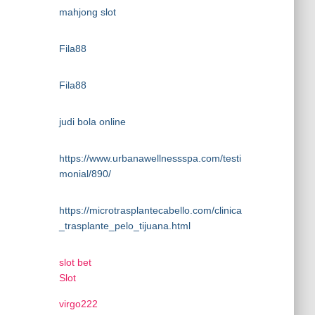
mahjong slot
Fila88
Fila88
judi bola online
https://www.urbanawellnessspa.com/testi
monial/890/
https://microtrasplantecabello.com/clinica
_trasplante_pelo_tijuana.html
slot bet
Slot
virgo222