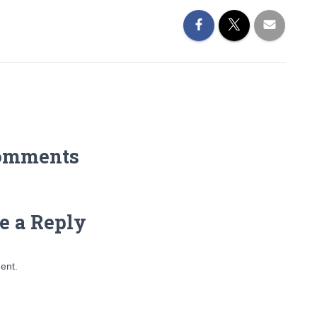
omments
e a Reply
ent.