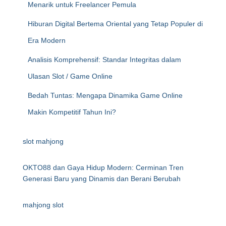
Menarik untuk Freelancer Pemula
Hiburan Digital Bertema Oriental yang Tetap Populer di
Era Modern
Analisis Komprehensif: Standar Integritas dalam
Ulasan Slot / Game Online
Bedah Tuntas: Mengapa Dinamika Game Online
Makin Kompetitif Tahun Ini?
slot mahjong
OKTO88 dan Gaya Hidup Modern: Cerminan Tren
Generasi Baru yang Dinamis dan Berani Berubah
mahjong slot