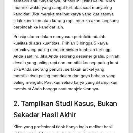
semakin ahli. Sayangnya, prinsip ini justru keliru. Klien
memiliki waktu yang sangat terbatas saat menyaring
kandidat. Jika mereka melihat karya yang kualitasnya
tidak konsisten atau kurang rapi, mereka akan langsung
berpindah ke kandidat lain.
Prinsip utama dalam menyusun portofolio adalah
kualitas di atas kuantitas. Pilihlah 3 hingga 5 karya
terbaik yang paling mencerminkan keahlian tertinggi
Anda saat ini. Jika Anda seorang desainer grafis, pilihlah
desain yang paling rapi dan memiliki konsep paling kuat.
Jika Anda seorang penulis, sertakan artikel yang
memiliki riset paling mendalam dan gaya bahasa yang
paling mengalir. Pastikan setiap karya yang ditampilkan
membuat Anda bangga saat menjelaskannya.
2. Tampilkan Studi Kasus, Bukan
Sekadar Hasil Akhir
Klien yang profesional tidak hanya ingin melihat hasil