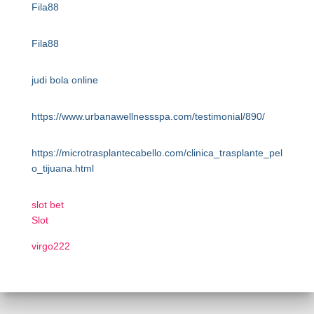
Fila88
Fila88
judi bola online
https://www.urbanawellnessspa.com/testimonial/890/
https://microtrasplantecabello.com/clinica_trasplante_pel
o_tijuana.html
slot bet
Slot
virgo222