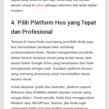
desain visual di
ijobet
sebagai referensi tata letak digital
modern.
4. Pilih Platform Hos yang Tepat
dan Profesional
Tempat di mana Anda memajang portofolio Anda juga
ikut menentukan penilaian klien terhadap
profesionalisme Anda. Hindari mengirimkan portofolio
dalam bentuk lampiran email yang terlalu besar atau
tautan folder Google Drive yang berantakan dan tidak
terorganisasi dengan baik. Gunakan platform khusus
yang memang dirancang untuk menampilkan karya
secara visual.
Untuk desainer grafis dan ilustrator, platform seperti
Behance atau Dribbble adalah standar industri yang
sangat diakui. Untuk penulis, Anda bisa menggunakan
Medium atau WordPress. Namun, jika Anda ingin
melangkah lebih jauh dan terlihat sangat premium,