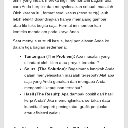
akhir yang indah; mereka ingin memahami bagaimana
cara Anda berpikir dan menyelesaikan sebuah masalah.
Oleh karena itu, format studi kasus (
case study
) jauh
lebih efektif dibandingkan hanya memajang gambar
atau file teks begitu saja. Format ini memberikan
konteks mendalam pada karya Anda.
Saat menyusun studi kasus, bagi penjelasan Anda ke
dalam tiga bagian sederhana:
Tantangan (The Problem):
Apa masalah yang
dihadapi oleh klien atau proyek tersebut?
Solusi (The Solution):
Bagaimana langkah Anda
dalam menyelesaikan masalah tersebut? Alat apa
saja yang Anda gunakan dan mengapa Anda
mengambil keputusan tersebut?
Hasil (The Result):
Apa dampak positif dari hasil
kerja Anda? Jika memungkinkan, sertakan data
kuantitatif seperti peningkatan grafik penjualan
atau efisiensi waktu.