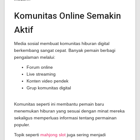
Komunitas Online Semakin
Aktif
Media sosial membuat komunitas hiburan digital
berkembang sangat cepat. Banyak pemain berbagi
pengalaman melalui:
Forum online
Live streaming
Konten video pendek
Grup komunitas digital
Komunitas seperti ini membantu pemain baru
menemukan hiburan yang sesuai dengan minat mereka
sekaligus memperluas informasi tentang permainan
populer.
Topik seperti
mahjong slot
juga sering menjadi