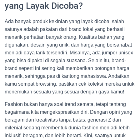
yang Layak Dicoba?
Ada banyak produk kekinian yang layak dicoba, salah
satunya adalah pakaian dari brand lokal yang berhasil
menarik perhatian banyak orang. Kualitas bahan yang
digunakan, desain yang unik, dan harga yang bersahabat
menjadi daya tarik tersendiri. Misalnya, ada jumper unisex
yang bisa dipakai di segala suasana. Selain itu, brand-
brand seperti ini sering kali memberikan potongan harga
menarik, sehingga pas di kantong mahasiswa. Andaikan
kamu sempat browsing, pastikan cek koleksi mereka untuk
menemukan sesuatu yang sesuai dengan gaya kamu!
Fashion bukan hanya soal trend semata, tetapi tentang
bagaimana kita mengekspresikan diri. Dengan opini yang
beragam dan kreativitas tanpa batas, generasi Z dan
milenial sedang membentuk dunia fashion menjadi lebih
inklusif, beragam, dan lebih berarti. Kini, saatnya untuk