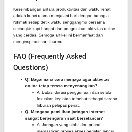
Keseimbangan antara produktivitas dan waktu rehat
adalah kunci utama menjalani hari dengan bahagia.
Nikmati setiap detik waktu senggangmu bersama
secangkir kopi hangat dan pengelolaan aktivitas online
yang cerdas. Semoga artikel ini bermanfaat dan
menginspirasi hari liburmu!
FAQ (Frequently Asked
Questions)
Q: Bagaimana cara menjaga agar aktivitas
online tetap terasa menyenangkan?
A: Batasi durasi penggunaan dan selalu
fokuskan kegiatan tersebut sebagai sarana
hiburan pelepas penat.
Q: Mengapa pemilihan jaringan internet
sangat berpengaruh saat berselancar?
A: Jaringan yang stabil dan pribadi
memastikan proses akses berjalan lancar