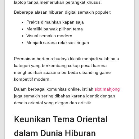
laptop tanpa memerlukan perangkat khusus.
Beberapa alasan hiburan digital semakin populer:
Praktis dimainkan kapan saja
Memiliki banyak pilihan tema
Visual semakin modern
Menjadi sarana relaksasi ringan
Permainan bertema budaya klasik menjadi salah satu
kategori yang berkembang cukup pesat karena
menghadirkan suasana berbeda dibanding game
kompetitif modern.
Dalam berbagai komunitas online, istilah
slot mahjong
juga semakin sering dibahas karena identik dengan
desain oriental yang elegan dan artistik.
Keunikan Tema Oriental
dalam Dunia Hiburan