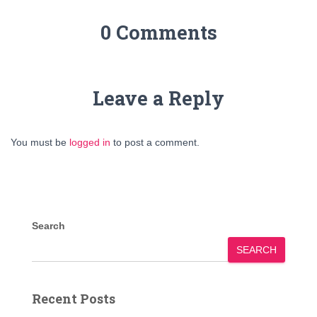
0 Comments
Leave a Reply
You must be
logged in
to post a comment.
Search
SEARCH
Recent Posts