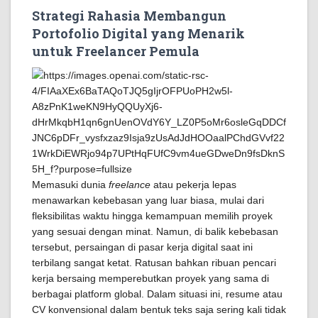
Strategi Rahasia Membangun
Portofolio Digital yang Menarik
untuk Freelancer Pemula
Memasuki dunia
freelance
atau pekerja lepas
menawarkan kebebasan yang luar biasa, mulai dari
fleksibilitas waktu hingga kemampuan memilih proyek
yang sesuai dengan minat. Namun, di balik kebebasan
tersebut, persaingan di pasar kerja digital saat ini
terbilang sangat ketat. Ratusan bahkan ribuan pencari
kerja bersaing memperebutkan proyek yang sama di
berbagai platform global. Dalam situasi ini, resume atau
CV konvensional dalam bentuk teks saja sering kali tidak