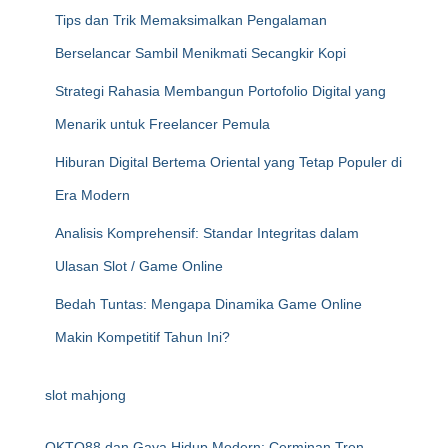
Tips dan Trik Memaksimalkan Pengalaman
Berselancar Sambil Menikmati Secangkir Kopi
Strategi Rahasia Membangun Portofolio Digital yang
Menarik untuk Freelancer Pemula
Hiburan Digital Bertema Oriental yang Tetap Populer di
Era Modern
Analisis Komprehensif: Standar Integritas dalam
Ulasan Slot / Game Online
Bedah Tuntas: Mengapa Dinamika Game Online
Makin Kompetitif Tahun Ini?
slot mahjong
OKTO88 dan Gaya Hidup Modern: Cerminan Tren