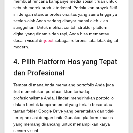
membuat rencana kampanye media sosial tiruan untuk
sebuah merek produk terkenal. Perlakukan proyek fiktif
ini dengan standar profesionalitas yang sama tingginya
seolah-olah Anda sedang dibayar mahal oleh klien
sungguhan. Untuk melihat contoh struktur platform
digital yang dinamis dan rapi, Anda bisa memantau
desain visual di
ijobet
sebagai referensi tata letak digital
modern.
4. Pilih Platform Hos yang Tepat
dan Profesional
Tempat di mana Anda memajang portofolio Anda juga
ikut menentukan penilaian klien terhadap
profesionalisme Anda. Hindari mengirimkan portofolio
dalam bentuk lampiran email yang terlalu besar atau
tautan folder Google Drive yang berantakan dan tidak
terorganisasi dengan baik. Gunakan platform khusus
yang memang dirancang untuk menampilkan karya
secara visual.