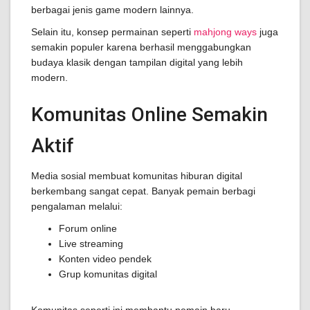
berbagai jenis game modern lainnya.
Selain itu, konsep permainan seperti
mahjong ways
juga
semakin populer karena berhasil menggabungkan
budaya klasik dengan tampilan digital yang lebih
modern.
Komunitas Online Semakin
Aktif
Media sosial membuat komunitas hiburan digital
berkembang sangat cepat. Banyak pemain berbagi
pengalaman melalui:
Forum online
Live streaming
Konten video pendek
Grup komunitas digital