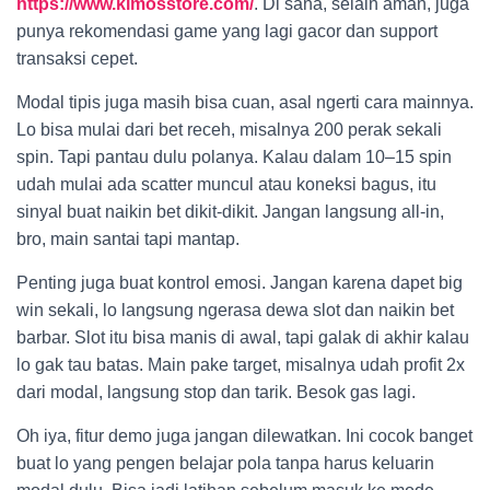
https://www.kimosstore.com/
. Di sana, selain aman, juga
punya rekomendasi game yang lagi gacor dan support
transaksi cepet.
Modal tipis juga masih bisa cuan, asal ngerti cara mainnya.
Lo bisa mulai dari bet receh, misalnya 200 perak sekali
spin. Tapi pantau dulu polanya. Kalau dalam 10–15 spin
udah mulai ada scatter muncul atau koneksi bagus, itu
sinyal buat naikin bet dikit-dikit. Jangan langsung all-in,
bro, main santai tapi mantap.
Penting juga buat kontrol emosi. Jangan karena dapet big
win sekali, lo langsung ngerasa dewa slot dan naikin bet
barbar. Slot itu bisa manis di awal, tapi galak di akhir kalau
lo gak tau batas. Main pake target, misalnya udah profit 2x
dari modal, langsung stop dan tarik. Besok gas lagi.
Oh iya, fitur demo juga jangan dilewatkan. Ini cocok banget
buat lo yang pengen belajar pola tanpa harus keluarin