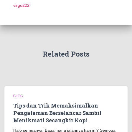
virgo222
Related Posts
BLOG
Tips dan Trik Memaksimalkan
Pengalaman Berselancar Sambil
Menikmati Secangkir Kopi
Halo semuanya! Bagaimana jalannya hari ini? Semoga