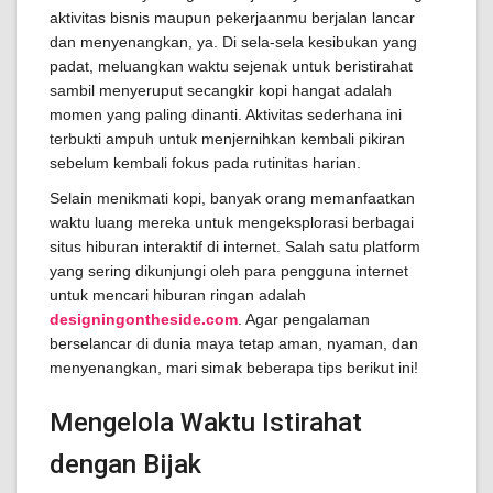
aktivitas bisnis maupun pekerjaanmu berjalan lancar
dan menyenangkan, ya. Di sela-sela kesibukan yang
padat, meluangkan waktu sejenak untuk beristirahat
sambil menyeruput secangkir kopi hangat adalah
momen yang paling dinanti. Aktivitas sederhana ini
terbukti ampuh untuk menjernihkan kembali pikiran
sebelum kembali fokus pada rutinitas harian.
Selain menikmati kopi, banyak orang memanfaatkan
waktu luang mereka untuk mengeksplorasi berbagai
situs hiburan interaktif di internet. Salah satu platform
yang sering dikunjungi oleh para pengguna internet
untuk mencari hiburan ringan adalah
designingontheside.com
. Agar pengalaman
berselancar di dunia maya tetap aman, nyaman, dan
menyenangkan, mari simak beberapa tips berikut ini!
Mengelola Waktu Istirahat
dengan Bijak