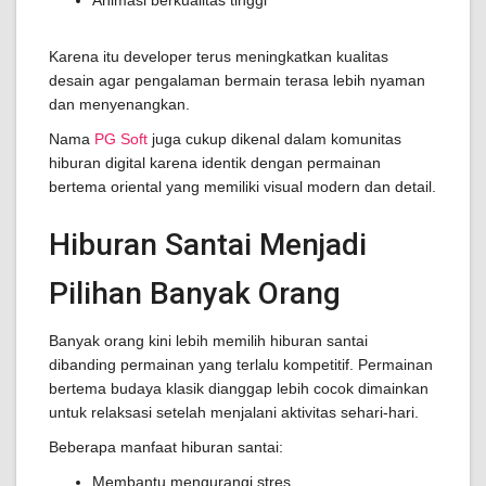
Animasi berkualitas tinggi
Karena itu developer terus meningkatkan kualitas
desain agar pengalaman bermain terasa lebih nyaman
dan menyenangkan.
Nama
PG Soft
juga cukup dikenal dalam komunitas
hiburan digital karena identik dengan permainan
bertema oriental yang memiliki visual modern dan detail.
Hiburan Santai Menjadi
Pilihan Banyak Orang
Banyak orang kini lebih memilih hiburan santai
dibanding permainan yang terlalu kompetitif. Permainan
bertema budaya klasik dianggap lebih cocok dimainkan
untuk relaksasi setelah menjalani aktivitas sehari-hari.
Beberapa manfaat hiburan santai:
Membantu mengurangi stres