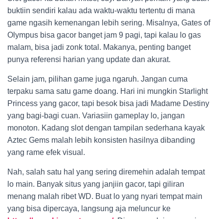
buktiin sendiri kalau ada waktu-waktu tertentu di mana
game ngasih kemenangan lebih sering. Misalnya, Gates of
Olympus bisa gacor banget jam 9 pagi, tapi kalau lo gas
malam, bisa jadi zonk total. Makanya, penting banget
punya referensi harian yang update dan akurat.
Selain jam, pilihan game juga ngaruh. Jangan cuma
terpaku sama satu game doang. Hari ini mungkin Starlight
Princess yang gacor, tapi besok bisa jadi Madame Destiny
yang bagi-bagi cuan. Variasiin gameplay lo, jangan
monoton. Kadang slot dengan tampilan sederhana kayak
Aztec Gems malah lebih konsisten hasilnya dibanding
yang rame efek visual.
Nah, salah satu hal yang sering diremehin adalah tempat
lo main. Banyak situs yang janjiin gacor, tapi giliran
menang malah ribet WD. Buat lo yang nyari tempat main
yang bisa dipercaya, langsung aja meluncur ke