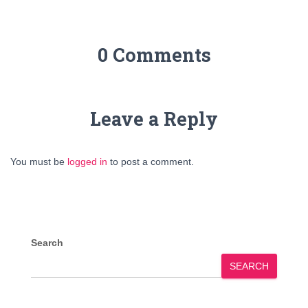
0 Comments
Leave a Reply
You must be
logged in
to post a comment.
Search
SEARCH