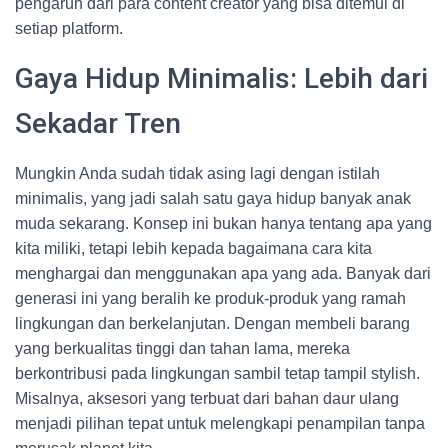
pengaruh dari para content creator yang bisa ditemui di
setiap platform.
Gaya Hidup Minimalis: Lebih dari
Sekadar Tren
Mungkin Anda sudah tidak asing lagi dengan istilah
minimalis, yang jadi salah satu gaya hidup banyak anak
muda sekarang. Konsep ini bukan hanya tentang apa yang
kita miliki, tetapi lebih kepada bagaimana cara kita
menghargai dan menggunakan apa yang ada. Banyak dari
generasi ini yang beralih ke produk-produk yang ramah
lingkungan dan berkelanjutan. Dengan membeli barang
yang berkualitas tinggi dan tahan lama, mereka
berkontribusi pada lingkungan sambil tetap tampil stylish.
Misalnya, aksesori yang terbuat dari bahan daur ulang
menjadi pilihan tepat untuk melengkapi penampilan tanpa