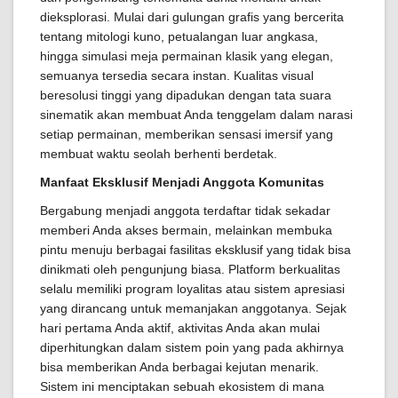
dieksplorasi. Mulai dari gulungan grafis yang bercerita
tentang mitologi kuno, petualangan luar angkasa,
hingga simulasi meja permainan klasik yang elegan,
semuanya tersedia secara instan. Kualitas visual
beresolusi tinggi yang dipadukan dengan tata suara
sinematik akan membuat Anda tenggelam dalam narasi
setiap permainan, memberikan sensasi imersif yang
membuat waktu seolah berhenti berdetak.
Manfaat Eksklusif Menjadi Anggota Komunitas
Bergabung menjadi anggota terdaftar tidak sekadar
memberi Anda akses bermain, melainkan membuka
pintu menuju berbagai fasilitas eksklusif yang tidak bisa
dinikmati oleh pengunjung biasa. Platform berkualitas
selalu memiliki program loyalitas atau sistem apresiasi
yang dirancang untuk memanjakan anggotanya. Sejak
hari pertama Anda aktif, aktivitas Anda akan mulai
diperhitungkan dalam sistem poin yang pada akhirnya
bisa memberikan Anda berbagai kejutan menarik.
Sistem ini menciptakan sebuah ekosistem di mana