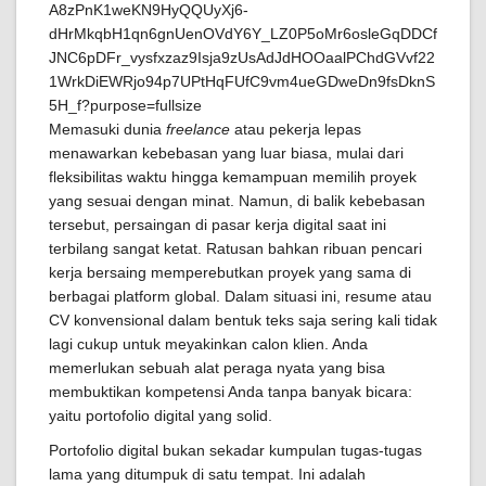
Memasuki dunia
freelance
atau pekerja lepas
menawarkan kebebasan yang luar biasa, mulai dari
fleksibilitas waktu hingga kemampuan memilih proyek
yang sesuai dengan minat. Namun, di balik kebebasan
tersebut, persaingan di pasar kerja digital saat ini
terbilang sangat ketat. Ratusan bahkan ribuan pencari
kerja bersaing memperebutkan proyek yang sama di
berbagai platform global. Dalam situasi ini, resume atau
CV konvensional dalam bentuk teks saja sering kali tidak
lagi cukup untuk meyakinkan calon klien. Anda
memerlukan sebuah alat peraga nyata yang bisa
membuktikan kompetensi Anda tanpa banyak bicara:
yaitu portofolio digital yang solid.
Portofolio digital bukan sekadar kumpulan tugas-tugas
lama yang ditumpuk di satu tempat. Ini adalah