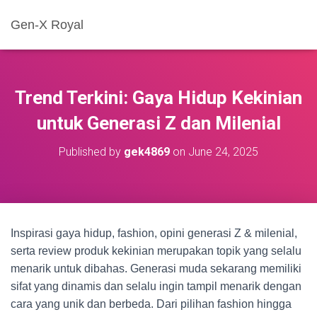
Gen-X Royal
Trend Terkini: Gaya Hidup Kekinian
untuk Generasi Z dan Milenial
Published by
gek4869
on
June 24, 2025
Inspirasi gaya hidup, fashion, opini generasi Z & milenial,
serta review produk kekinian merupakan topik yang selalu
menarik untuk dibahas. Generasi muda sekarang memiliki
sifat yang dinamis dan selalu ingin tampil menarik dengan
cara yang unik dan berbeda. Dari pilihan fashion hingga