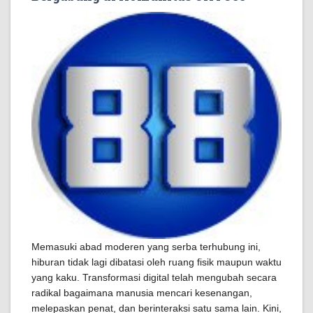
Memasuki abad moderen yang serba terhubung ini,
hiburan tidak lagi dibatasi oleh ruang fisik maupun waktu
yang kaku. Transformasi digital telah mengubah secara
radikal bagaimana manusia mencari kesenangan,
melepaskan penat, dan berinteraksi satu sama lain. Kini,