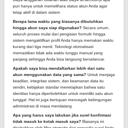
pun hanya untuk memelihara status akun Anda agar
tetap aktif di dalam sistem.
Berapa lama waktu yang biasanya dibutuhkan
hingga akun saya siap digunakan?
Secara umum,
seluruh proses mulai dari pengisian formulir hingga
sistem mengaktifkan profil Anda hanya memakan waktu
kurang dari tiga menit. Teknologi otomatisasi
memastikan tidak ada waktu tunggu manual yang
panjang sehingga Anda bisa langsung berselancar.
Apakah saya bisa mendaftarkan lebih dari satu
akun menggunakan data yang sama?
Untuk menjaga
keadilan, integritas sistem, dan keamanan data itu
sendiri, kebijakan standar menetapkan bahwa satu
identitas hanya diperbolehkan untuk memiliki satu akun
tunggal. Hal ini juga bertujuan mencegah kebingungan
administrasi di masa mendatang.
Apa yang harus saya lakukan jika surel konfirmasi
tidak masuk ke kotak masuk saya?
Biasanya ini
disebabkan oleh filter otomatis dari penyedia surel Anda.