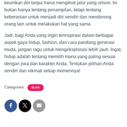
keunikan diri tanpa harus mengikuti jalur yang umum. Ini
bukan hanya tentang penampilan, tetapi tentang
keberanian untuk menjadi diri sendiri dan mendorong
orang lain untuk melakukan hal yang sama.
Jadi, bagi Anda yang ingin terinspirasi dalam berbagai
aspek gaya hidup, fashion, dan cara pandang generasi
muda, jangan ragu untuk mengeksplorasi lebih jauh. Ingat,
hidup adalah tentang memilih mana yang paling sesuai
dengan jiwa dan karakter Anda. Tentukan pilihan Anda
sendiri dan nikmati setiap momennya!
Categories:
BLOG