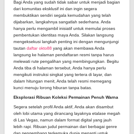
Bagi Anda yang sudah tidak sabar untuk menjadi bagian
dari komunitas eksklusif ini dan ingin segera
membuktikan sendiri segala kemudahan yang telah
dijabarkan, langkahnya sangatlah sederhana. Anda
hanya perlu mengambil inisiatif untuk memulai proses
pembentukan identitas maya Anda. Silakan langsung
mengeksekusi langkah penting ini dengan mengunjungi
tautan
daftar okto88
yang akan membawa Anda
langsung ke halaman pendaftaran resmi tanpa harus
melewati rute pengalihan yang membingungkan. Begitu
Anda tiba di halaman tersebut, Anda hanya perlu
mengikuti instruksi singkat yang tertera di layar, dan
dalam hitungan menit, Anda telah resmi memegang
kunci menuju lorong hiburan tanpa batas.
Eksplorasi Ribuan Koleksi Permainan Penuh Warna
Segera setelah profil Anda aktif, Anda akan disambut
oleh lobi utama yang dirancang layaknya etalase megah
di Las Vegas, namun dalam format digital yang jauh
lebih rapi. Ribuan judul permainan dari berbagai genre
dan pengembang terkemuka dunia menanti untuk