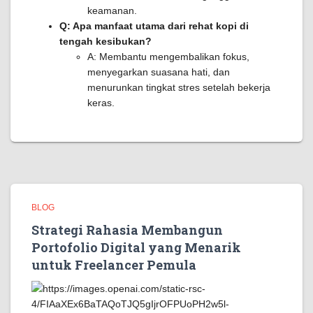
keamanan.
Q: Apa manfaat utama dari rehat kopi di
tengah kesibukan?
A: Membantu mengembalikan fokus,
menyegarkan suasana hati, dan
menurunkan tingkat stres setelah bekerja
keras.
BLOG
Strategi Rahasia Membangun
Portofolio Digital yang Menarik
untuk Freelancer Pemula