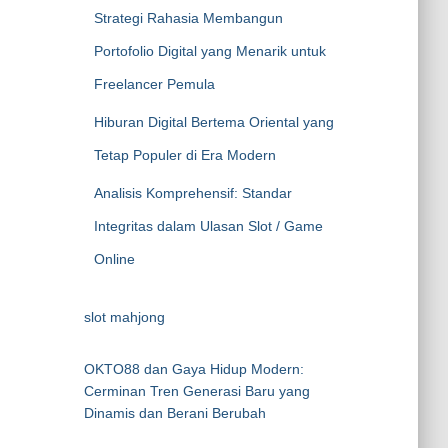
Strategi Rahasia Membangun
Portofolio Digital yang Menarik untuk
Freelancer Pemula
Hiburan Digital Bertema Oriental yang
Tetap Populer di Era Modern
Analisis Komprehensif: Standar
Integritas dalam Ulasan Slot / Game
Online
slot mahjong
OKTO88 dan Gaya Hidup Modern:
Cerminan Tren Generasi Baru yang
Dinamis dan Berani Berubah