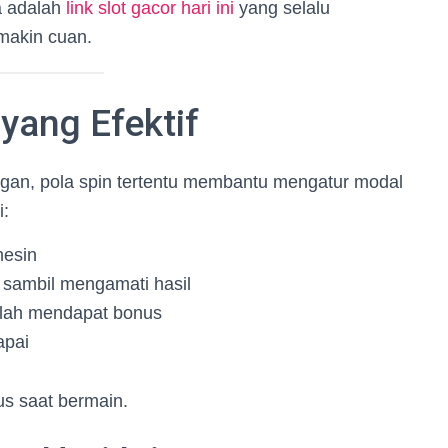
a adalah
link slot gacor hari ini
yang selalu
makin cuan.
 yang Efektif
gan, pola spin tertentu membantu mengatur modal
i:
mesin
i sambil mengamati hasil
elah mendapat bonus
apai
s saat bermain.