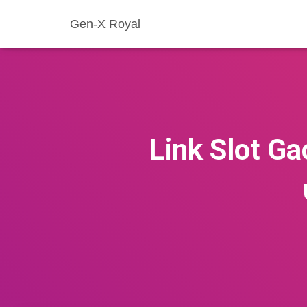
Gen-X Royal
Link Slot Ga