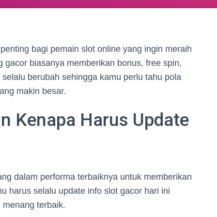
penting bagi pemain slot online yang ingin meraih
 gacor biasanya memberikan bonus, free spin,
ni selalu berubah sehingga kamu perlu tahu pola
nang makin besar.
dan Kenapa Harus Update
ang dalam performa terbaiknya untuk memberikan
harus selalu update info slot gacor hari ini
 menang terbaik.