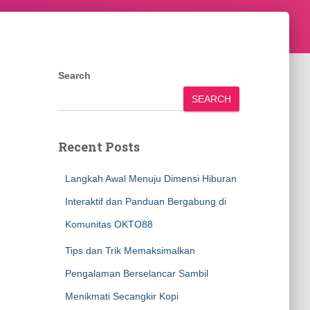
Search
SEARCH
Recent Posts
Langkah Awal Menuju Dimensi Hiburan
Interaktif dan Panduan Bergabung di
Komunitas OKTO88
Tips dan Trik Memaksimalkan
Pengalaman Berselancar Sambil
Menikmati Secangkir Kopi