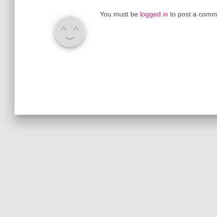
You must be
logged in
to post a comm