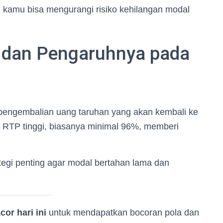
, kamu bisa mengurangi risiko kehilangan modal
dan Pengaruhnya pada
 pengembalian uang taruhan yang akan kembali ke
 RTP tinggi, biasanya minimal 96%, memberi
ategi penting agar modal bertahan lama dan
cor hari ini
untuk mendapatkan bocoran pola dan