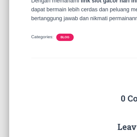
Dengan memahami
link slot gacor hari in
dapat bermain lebih cerdas dan peluang m
bertanggung jawab dan nikmati permainan
Categories:
BLOG
0 C
Leav