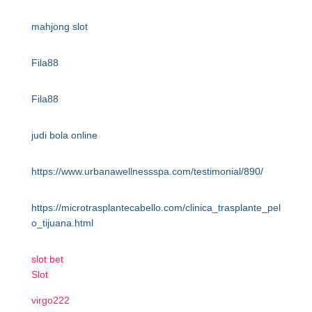
mahjong slot
Fila88
Fila88
judi bola online
https://www.urbanawellnessspa.com/testimonial/890/
https://microtrasplantecabello.com/clinica_trasplante_pel
o_tijuana.html
slot bet
Slot
virgo222