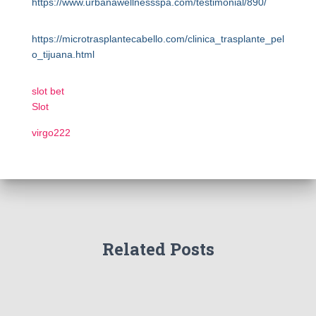
https://www.urbanawellnessspa.com/testimonial/890/
https://microtrasplantecabello.com/clinica_trasplante_pel
o_tijuana.html
slot bet
Slot
virgo222
Related Posts