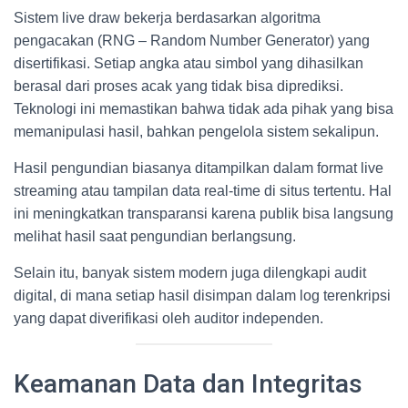
Sistem live draw bekerja berdasarkan algoritma
pengacakan (RNG – Random Number Generator) yang
disertifikasi. Setiap angka atau simbol yang dihasilkan
berasal dari proses acak yang tidak bisa diprediksi.
Teknologi ini memastikan bahwa tidak ada pihak yang bisa
memanipulasi hasil, bahkan pengelola sistem sekalipun.
Hasil pengundian biasanya ditampilkan dalam format live
streaming atau tampilan data real-time di situs tertentu. Hal
ini meningkatkan transparansi karena publik bisa langsung
melihat hasil saat pengundian berlangsung.
Selain itu, banyak sistem modern juga dilengkapi audit
digital, di mana setiap hasil disimpan dalam log terenkripsi
yang dapat diverifikasi oleh auditor independen.
Keamanan Data dan Integritas