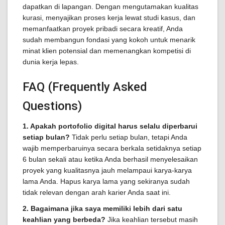
dapatkan di lapangan. Dengan mengutamakan kualitas
kurasi, menyajikan proses kerja lewat studi kasus, dan
memanfaatkan proyek pribadi secara kreatif, Anda
sudah membangun fondasi yang kokoh untuk menarik
minat klien potensial dan memenangkan kompetisi di
dunia kerja lepas.
FAQ (Frequently Asked
Questions)
1. Apakah portofolio digital harus selalu diperbarui
setiap bulan?
Tidak perlu setiap bulan, tetapi Anda
wajib memperbaruinya secara berkala setidaknya setiap
6 bulan sekali atau ketika Anda berhasil menyelesaikan
proyek yang kualitasnya jauh melampaui karya-karya
lama Anda. Hapus karya lama yang sekiranya sudah
tidak relevan dengan arah karier Anda saat ini.
2. Bagaimana jika saya memiliki lebih dari satu
keahlian yang berbeda?
Jika keahlian tersebut masih