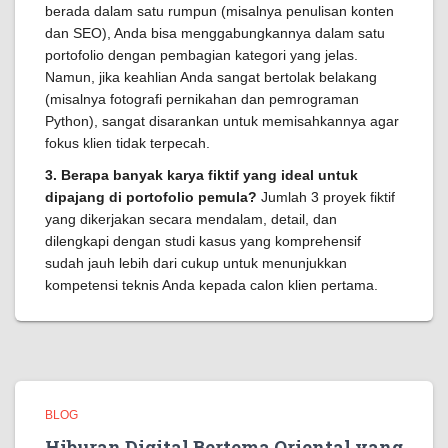
berada dalam satu rumpun (misalnya penulisan konten
dan SEO), Anda bisa menggabungkannya dalam satu
portofolio dengan pembagian kategori yang jelas.
Namun, jika keahlian Anda sangat bertolak belakang
(misalnya fotografi pernikahan dan pemrograman
Python), sangat disarankan untuk memisahkannya agar
fokus klien tidak terpecah.
3. Berapa banyak karya fiktif yang ideal untuk
dipajang di portofolio pemula?
Jumlah 3 proyek fiktif
yang dikerjakan secara mendalam, detail, dan
dilengkapi dengan studi kasus yang komprehensif
sudah jauh lebih dari cukup untuk menunjukkan
kompetensi teknis Anda kepada calon klien pertama.
BLOG
Hiburan Digital Bertema Oriental yang