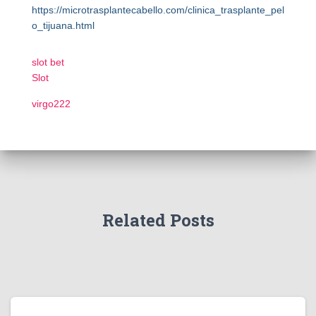
https://microtrasplantecabello.com/clinica_trasplante_pel
o_tijuana.html
slot bet
Slot
virgo222
Related Posts