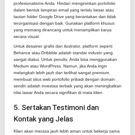
profesionalisme Anda. Hindari mengirimkan portofolio
dalam bentuk lampiran email yang terlalu besar atau
tautan folder Google Drive yang berantakan dan tidak
terorganisasi dengan baik. Gunakan platform khusus
yang memang dirancang untuk menampilkan karya
secara visual.
Untuk desainer grafis dan ilustrator, platform seperti
Behance atau Dribbble adalah standar industri yang
sangat diakui. Untuk penulis, Anda bisa menggunakan
Medium atau WordPress. Namun, jika Anda ingin
melangkah lebih jauh dan terlihat sangat premium,
membuat situs web portofolio pribadi dengan domain
sendiri adalah investasi terbaik yang akan meningkatkan
nilai tawar Anda secara signifikan di mata klien.
5. Sertakan Testimoni dan
Kontak yang Jelas
Klien akan merasa jauh lebih aman untuk bekerja sama