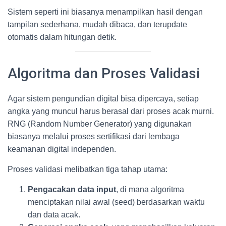
Sistem seperti ini biasanya menampilkan hasil dengan
tampilan sederhana, mudah dibaca, dan terupdate
otomatis dalam hitungan detik.
Algoritma dan Proses Validasi
Agar sistem pengundian digital bisa dipercaya, setiap
angka yang muncul harus berasal dari proses acak murni.
RNG (Random Number Generator) yang digunakan
biasanya melalui proses sertifikasi dari lembaga
keamanan digital independen.
Proses validasi melibatkan tiga tahap utama:
Pengacakan data input
, di mana algoritma
menciptakan nilai awal (seed) berdasarkan waktu
dan data acak.