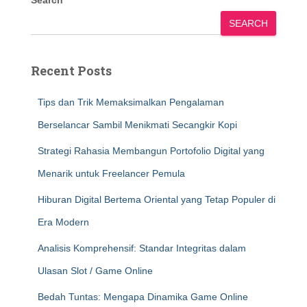
Search
SEARCH
Recent Posts
Tips dan Trik Memaksimalkan Pengalaman
Berselancar Sambil Menikmati Secangkir Kopi
Strategi Rahasia Membangun Portofolio Digital yang
Menarik untuk Freelancer Pemula
Hiburan Digital Bertema Oriental yang Tetap Populer di
Era Modern
Analisis Komprehensif: Standar Integritas dalam
Ulasan Slot / Game Online
Bedah Tuntas: Mengapa Dinamika Game Online