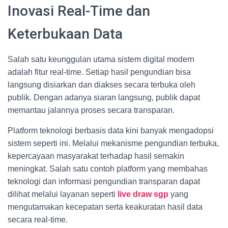
Inovasi Real-Time dan
Keterbukaan Data
Salah satu keunggulan utama sistem digital modern
adalah fitur real-time. Setiap hasil pengundian bisa
langsung disiarkan dan diakses secara terbuka oleh
publik. Dengan adanya siaran langsung, publik dapat
memantau jalannya proses secara transparan.
Platform teknologi berbasis data kini banyak mengadopsi
sistem seperti ini. Melalui mekanisme pengundian terbuka,
kepercayaan masyarakat terhadap hasil semakin
meningkat. Salah satu contoh platform yang membahas
teknologi dan informasi pengundian transparan dapat
dilihat melalui layanan seperti
live draw sgp
yang
mengutamakan kecepatan serta keakuratan hasil data
secara real-time.