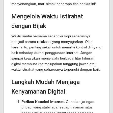
menyenangkan, mari simak beberapa tips berikut ini!
Mengelola Waktu Istirahat
dengan Bijak
Waktu santai bersama secangkir kopi seharusnya
menjadi sarana relaksasi yang menyegarkan. Oleh
karena itu, penting sekali untuk memiliki kontrol diri yang
baik terhadap durasi penggunaan internet. Jangan
sampai keasyikan menjelajahi berbagai fitur hiburan
digital membuat kita melupakan tanggung jawab atau
waktu istirahat yang seharusnya terpenuhi dengan baik.
Langkah Mudah Menjaga
Kenyamanan Digital
Periksa Koneksi Internet:
Gunakan jaringan
pribadi yang stabil agar setiap halaman situs
dapat dimuat dengan lancar tanpa hambatan