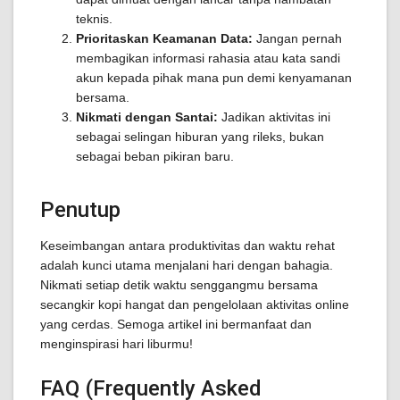
teknis.
Prioritaskan Keamanan Data:
Jangan pernah
membagikan informasi rahasia atau kata sandi
akun kepada pihak mana pun demi kenyamanan
bersama.
Nikmati dengan Santai:
Jadikan aktivitas ini
sebagai selingan hiburan yang rileks, bukan
sebagai beban pikiran baru.
Penutup
Keseimbangan antara produktivitas dan waktu rehat
adalah kunci utama menjalani hari dengan bahagia.
Nikmati setiap detik waktu senggangmu bersama
secangkir kopi hangat dan pengelolaan aktivitas online
yang cerdas. Semoga artikel ini bermanfaat dan
menginspirasi hari liburmu!
FAQ (Frequently Asked