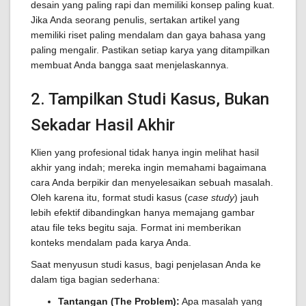
desain yang paling rapi dan memiliki konsep paling kuat.
Jika Anda seorang penulis, sertakan artikel yang
memiliki riset paling mendalam dan gaya bahasa yang
paling mengalir. Pastikan setiap karya yang ditampilkan
membuat Anda bangga saat menjelaskannya.
2. Tampilkan Studi Kasus, Bukan
Sekadar Hasil Akhir
Klien yang profesional tidak hanya ingin melihat hasil
akhir yang indah; mereka ingin memahami bagaimana
cara Anda berpikir dan menyelesaikan sebuah masalah.
Oleh karena itu, format studi kasus (
case study
) jauh
lebih efektif dibandingkan hanya memajang gambar
atau file teks begitu saja. Format ini memberikan
konteks mendalam pada karya Anda.
Saat menyusun studi kasus, bagi penjelasan Anda ke
dalam tiga bagian sederhana:
Tantangan (The Problem):
Apa masalah yang