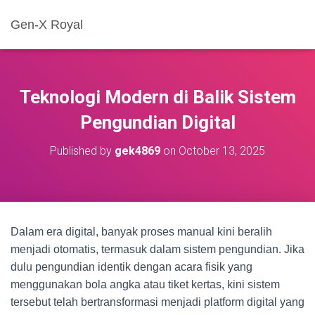
Gen-X Royal
Teknologi Modern di Balik Sistem
Pengundian Digital
Published by
gek4869
on
October 13, 2025
Dalam era digital, banyak proses manual kini beralih
menjadi otomatis, termasuk dalam sistem pengundian. Jika
dulu pengundian identik dengan acara fisik yang
menggunakan bola angka atau tiket kertas, kini sistem
tersebut telah bertransformasi menjadi platform digital yang