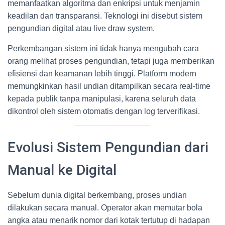
memanfaatkan algoritma dan enkripsi untuk menjamin
keadilan dan transparansi. Teknologi ini disebut sistem
pengundian digital atau live draw system.
Perkembangan sistem ini tidak hanya mengubah cara
orang melihat proses pengundian, tetapi juga memberikan
efisiensi dan keamanan lebih tinggi. Platform modern
memungkinkan hasil undian ditampilkan secara real-time
kepada publik tanpa manipulasi, karena seluruh data
dikontrol oleh sistem otomatis dengan log terverifikasi.
Evolusi Sistem Pengundian dari
Manual ke Digital
Sebelum dunia digital berkembang, proses undian
dilakukan secara manual. Operator akan memutar bola
angka atau menarik nomor dari kotak tertutup di hadapan