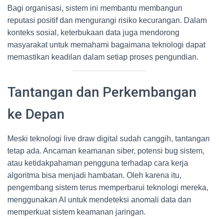
Bagi organisasi, sistem ini membantu membangun
reputasi positif dan mengurangi risiko kecurangan. Dalam
konteks sosial, keterbukaan data juga mendorong
masyarakat untuk memahami bagaimana teknologi dapat
memastikan keadilan dalam setiap proses pengundian.
Tantangan dan Perkembangan
ke Depan
Meski teknologi live draw digital sudah canggih, tantangan
tetap ada. Ancaman keamanan siber, potensi bug sistem,
atau ketidakpahaman pengguna terhadap cara kerja
algoritma bisa menjadi hambatan. Oleh karena itu,
pengembang sistem terus memperbarui teknologi mereka,
menggunakan AI untuk mendeteksi anomali data dan
memperkuat sistem keamanan jaringan.