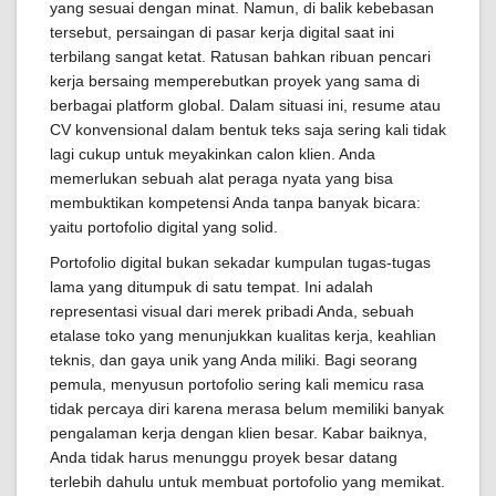
yang sesuai dengan minat. Namun, di balik kebebasan
tersebut, persaingan di pasar kerja digital saat ini
terbilang sangat ketat. Ratusan bahkan ribuan pencari
kerja bersaing memperebutkan proyek yang sama di
berbagai platform global. Dalam situasi ini, resume atau
CV konvensional dalam bentuk teks saja sering kali tidak
lagi cukup untuk meyakinkan calon klien. Anda
memerlukan sebuah alat peraga nyata yang bisa
membuktikan kompetensi Anda tanpa banyak bicara:
yaitu portofolio digital yang solid.
Portofolio digital bukan sekadar kumpulan tugas-tugas
lama yang ditumpuk di satu tempat. Ini adalah
representasi visual dari merek pribadi Anda, sebuah
etalase toko yang menunjukkan kualitas kerja, keahlian
teknis, dan gaya unik yang Anda miliki. Bagi seorang
pemula, menyusun portofolio sering kali memicu rasa
tidak percaya diri karena merasa belum memiliki banyak
pengalaman kerja dengan klien besar. Kabar baiknya,
Anda tidak harus menunggu proyek besar datang
terlebih dahulu untuk membuat portofolio yang memikat.