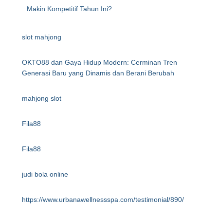
Makin Kompetitif Tahun Ini?
slot mahjong
OKTO88 dan Gaya Hidup Modern: Cerminan Tren
Generasi Baru yang Dinamis dan Berani Berubah
mahjong slot
Fila88
Fila88
judi bola online
https://www.urbanawellnessspa.com/testimonial/890/