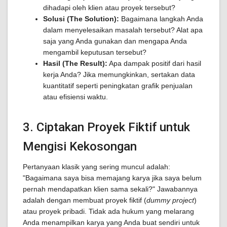
dihadapi oleh klien atau proyek tersebut?
Solusi (The Solution):
Bagaimana langkah Anda
dalam menyelesaikan masalah tersebut? Alat apa
saja yang Anda gunakan dan mengapa Anda
mengambil keputusan tersebut?
Hasil (The Result):
Apa dampak positif dari hasil
kerja Anda? Jika memungkinkan, sertakan data
kuantitatif seperti peningkatan grafik penjualan
atau efisiensi waktu.
3. Ciptakan Proyek Fiktif untuk
Mengisi Kekosongan
Pertanyaan klasik yang sering muncul adalah:
"Bagaimana saya bisa memajang karya jika saya belum
pernah mendapatkan klien sama sekali?" Jawabannya
adalah dengan membuat proyek fiktif (
dummy project
)
atau proyek pribadi. Tidak ada hukum yang melarang
Anda menampilkan karya yang Anda buat sendiri untuk