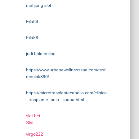
mahjong slot
Fila88
Fila88
judi bola online
https://www.urbanawellnessspa.com/testi
monial/890/
https://microtrasplantecabello.com/clinica
_trasplante_pelo_tijuana.html
slot bet
Slot
virgo222