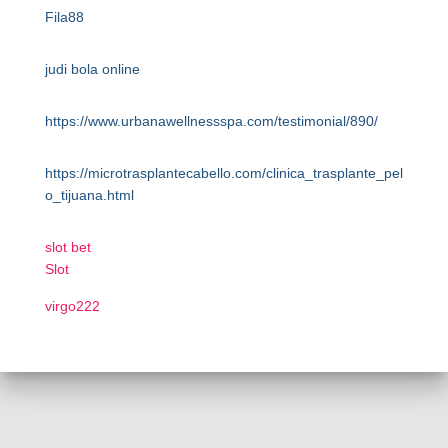
Fila88
judi bola online
https://www.urbanawellnessspa.com/testimonial/890/
https://microtrasplantecabello.com/clinica_trasplante_pel
o_tijuana.html
slot bet
Slot
virgo222