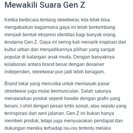
Mewakili Suara Gen Z
Ketika berbicara tentang streetwear, kita tidak bisa
mengabaikan bagaimana gaya ini telah berkembang
menjadi bentuk ekspresi identitas bagi banyak orang,
terutama Gen Z. Gaya ini sering kali menarik inspirasi dari
kultur urban dan menjadikannya pilihan yang sangat
popular di kalangan anak muda. Dengan banyaknya
kolaborasi antara brand besar dengan desainer
independen, streetwear pun jadi lebih beragam.
Brand lokal yang mencoba untuk memasuki pasar
streetwear juga mulai bermunculan. Salah satunya
menawarkan produk seperti hoodie dengan grafis yang
berani, t-shirt dengan pesan kritis sosial, atau sepatu yang
terinspirasi dari seni jalanan. Gen Z ini bukan hanya
membeli produk, tetapi juga menyuarakan pendapat dan
dukungan mereka terhadap isu-isu tertentu melalui