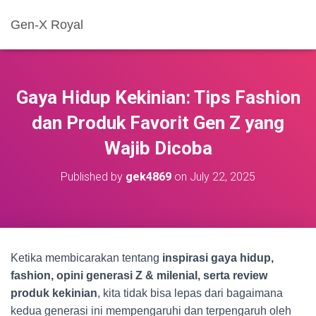
Gen-X Royal
Gaya Hidup Kekinian: Tips Fashion
dan Produk Favorit Gen Z yang
Wajib Dicoba
Published by
gek4869
on
July 22, 2025
Ketika membicarakan tentang
inspirasi gaya hidup,
fashion, opini generasi Z & milenial, serta review
produk kekinian
, kita tidak bisa lepas dari bagaimana
kedua generasi ini mempengaruhi dan terpengaruh oleh