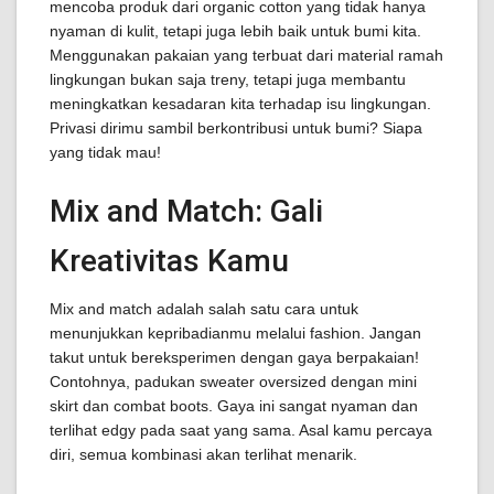
mencoba produk dari organic cotton yang tidak hanya
nyaman di kulit, tetapi juga lebih baik untuk bumi kita.
Menggunakan pakaian yang terbuat dari material ramah
lingkungan bukan saja treny, tetapi juga membantu
meningkatkan kesadaran kita terhadap isu lingkungan.
Privasi dirimu sambil berkontribusi untuk bumi? Siapa
yang tidak mau!
Mix and Match: Gali
Kreativitas Kamu
Mix and match adalah salah satu cara untuk
menunjukkan kepribadianmu melalui fashion. Jangan
takut untuk bereksperimen dengan gaya berpakaian!
Contohnya, padukan sweater oversized dengan mini
skirt dan combat boots. Gaya ini sangat nyaman dan
terlihat edgy pada saat yang sama. Asal kamu percaya
diri, semua kombinasi akan terlihat menarik.