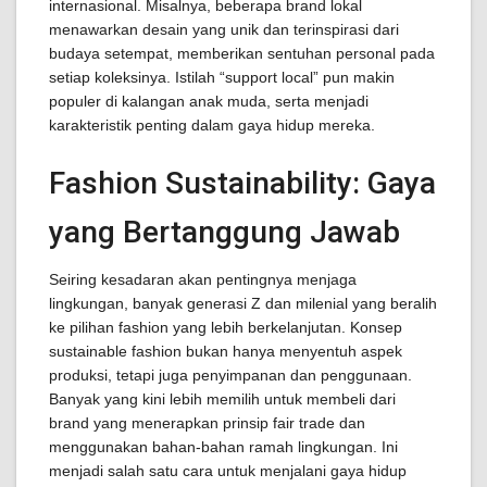
internasional. Misalnya, beberapa brand lokal
menawarkan desain yang unik dan terinspirasi dari
budaya setempat, memberikan sentuhan personal pada
setiap koleksinya. Istilah “support local” pun makin
populer di kalangan anak muda, serta menjadi
karakteristik penting dalam gaya hidup mereka.
Fashion Sustainability: Gaya
yang Bertanggung Jawab
Seiring kesadaran akan pentingnya menjaga
lingkungan, banyak generasi Z dan milenial yang beralih
ke pilihan fashion yang lebih berkelanjutan. Konsep
sustainable fashion bukan hanya menyentuh aspek
produksi, tetapi juga penyimpanan dan penggunaan.
Banyak yang kini lebih memilih untuk membeli dari
brand yang menerapkan prinsip fair trade dan
menggunakan bahan-bahan ramah lingkungan. Ini
menjadi salah satu cara untuk menjalani gaya hidup