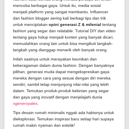
mencoba berbagai gaya. Untuk itu, media sosial
menjadi platform yang sangat membantu. Influencer
dan fashion blogger sering kali berbagi tips dan trik
untuk menciptakan
opini generasi Z & milenial
tentang
fashion yang segar dan relatable. Tutorial DIY dan video
tentang gaya hidup menjadi konten yang banyak dicari,
memudahkan orang lain untuk bisa mengikuti langkah-
langkah yang dianggap menarik oleh banyak orang.
Inilah saatnya untuk merayakan keunikan dan
keberagaman dalam dunia fashion. Dengan banyaknya
pilihan, generasi muda dapat mengekspresikan gaya
mereka dengan cara yang sesuai dengan diri mereka
sendiri, sambil tetap menjunjung nilai-nilai yang lebih
dalam. Temukan produk-produk kekinian yang segar
dan gaya yang inovatif dengan menjelajahi dunia
xgeneroyales
.
Tips desain rumah minimalis nggak ada habisnya untuk
dieksplorasi. Temukan inspirasi baru setiap hari supaya
rumah makin nyaman dan estetik!