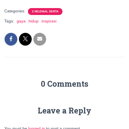
Categories:
Z MILENIAL SERTA
Tags:
gaya
hidup
inspirasi
0 Comments
Leave a Reply
You must be
logged in
to post a comment.