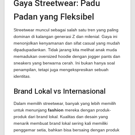
Gaya Streetwear: Padu
Padan yang Fleksibel
Streetwear muncul sebagai salah satu tren yang paling
dominan di kalangan generasi Z dan milenial. Gaya ini
menonjolkan kenyamanan dan sifat casual yang mudah
dipadupadankan. Tidak jarang kita melihat anak muda
memadukan oversized hoodie dengan jogger pants dan
sneakers yang berwarna cerah. Ini bukan hanya soal
penampilan, tetapi juga mengekspresikan sebuah
identitas.
Brand Lokal vs Internasional
Dalam memilih streetwear, banyak yang lebih memilih
untuk menunjang
fashion
mereka dengan produk-
produk dari brand lokal. Kualitas dan desain yang
menarik membuat brand lokal sering kali memiliki
penggemar setia, bahkan bisa bersaing dengan produk