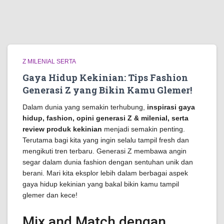
Z MILENIAL SERTA
Gaya Hidup Kekinian: Tips Fashion
Generasi Z yang Bikin Kamu Glemer!
Dalam dunia yang semakin terhubung,
inspirasi gaya
hidup, fashion, opini generasi Z & milenial, serta
review produk kekinian
menjadi semakin penting.
Terutama bagi kita yang ingin selalu tampil fresh dan
mengikuti tren terbaru. Generasi Z membawa angin
segar dalam dunia fashion dengan sentuhan unik dan
berani. Mari kita eksplor lebih dalam berbagai aspek
gaya hidup kekinian yang bakal bikin kamu tampil
glemer dan kece!
Mix and Match dengan