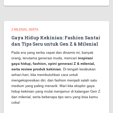
Z MILENIAL SERTA
Gaya Hidup Kekinian: Fashion Santai
dan Tips Seru untuk Gen Z & Milenial
Pada era yang serba cepat dan dinamis ini, banyak
orang, terutama generasi muda, mencari
inspirasi
gaya hidup, fashion, opini generasi Z & milenial,
serta review produk kekinian
. Di tengah kesibukan
sehari-hari, kita membutuhkan cara untuk
mengekspresikan diri, dan fashion menjadi salah satu
medium yang paling menarik. Mari kita eksplor gaya
hidup kekinian yang mulai menjamur di kalangan Gen Z
dan milenial, serta beberapa tips seru yang bisa kamu
coba!