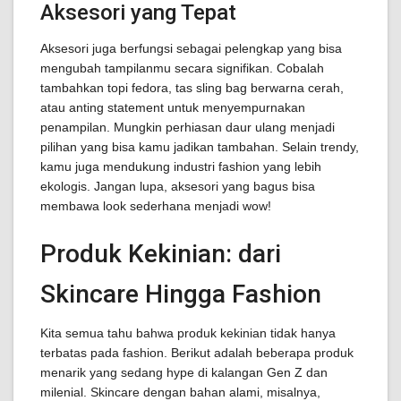
Aksesori yang Tepat
Aksesori juga berfungsi sebagai pelengkap yang bisa
mengubah tampilanmu secara signifikan. Cobalah
tambahkan topi fedora, tas sling bag berwarna cerah,
atau anting statement untuk menyempurnakan
penampilan. Mungkin perhiasan daur ulang menjadi
pilihan yang bisa kamu jadikan tambahan. Selain trendy,
kamu juga mendukung industri fashion yang lebih
ekologis. Jangan lupa, aksesori yang bagus bisa
membawa look sederhana menjadi wow!
Produk Kekinian: dari
Skincare Hingga Fashion
Kita semua tahu bahwa produk kekinian tidak hanya
terbatas pada fashion. Berikut adalah beberapa produk
menarik yang sedang hype di kalangan Gen Z dan
milenial. Skincare dengan bahan alami, misalnya,