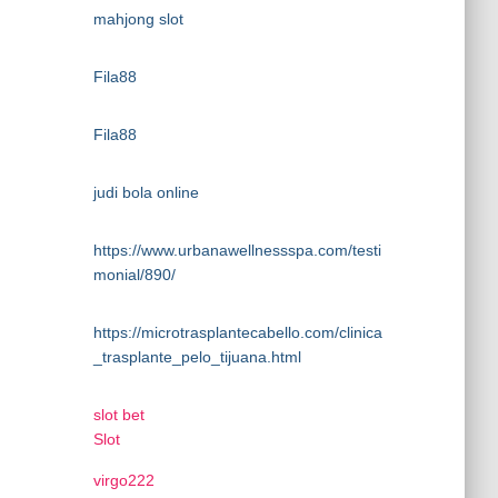
mahjong slot
Fila88
Fila88
judi bola online
https://www.urbanawellnessspa.com/testi
monial/890/
https://microtrasplantecabello.com/clinica
_trasplante_pelo_tijuana.html
slot bet
Slot
virgo222