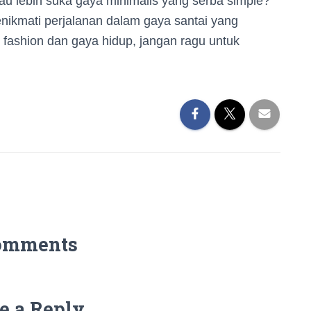
au lebih suka gaya minimalis yang serba simple?
enikmati perjalanan dalam gaya santai yang
r fashion dan gaya hidup, jangan ragu untuk
omments
e a Reply