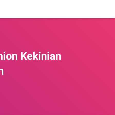
hion Kekinian
n