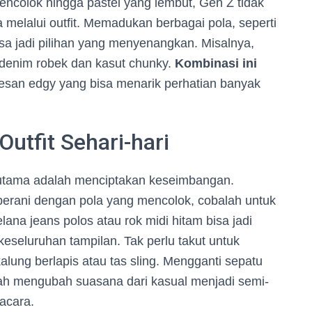
ncolok hingga pastel yang lembut, Gen Z tidak
a melalui outfit. Memadukan berbagai pola, seperti
isa jadi pilihan yang menyenangkan. Misalnya,
 denim robek dan kasut chunky.
Kombinasi ini
kesan edgy yang bisa menarik perhatian banyak
tfit Sehari-hari
ci utama adalah menciptakan keseimbangan.
berani dengan pola yang mencolok, cobalah untuk
na jeans polos atau rok midi hitam bisa jadi
eseluruhan tampilan. Tak perlu takut untuk
lung berlapis atau tas sling. Mengganti sepatu
ah mengubah suasana dari kasual menjadi semi-
acara.