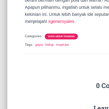
berani bermain dengan pola dan warna? At
Apapun pilihanmu, ingatlah untuk selalu m
kekinian ini. Untuk lebih banyak ide seputa
menjelajahi
xgeneroyales
.
Categories:
GAYA HIDUP FASHION
Tags:
gaya
hidup
inspirasi
0 C
Leav