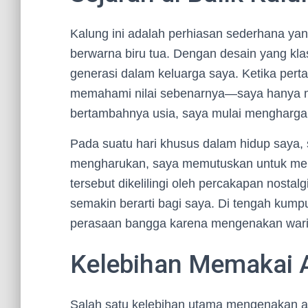
Kalung ini adalah perhiasan sederhana yang
berwarna biru tua. Dengan desain yang klas
generasi dalam keluarga saya. Ketika perta
memahami nilai sebenarnya—saya hanya me
bertambahnya usia, saya mulai menghargai c
Pada suatu hari khusus dalam hidup saya, 
mengharukan, saya memutuskan untuk meng
tersebut dikelilingi oleh percakapan nosta
semakin berarti bagi saya. Di tengah kump
perasaan bangga karena mengenakan wari
Kelebihan Memakai 
Salah satu kelebihan utama mengenakan a