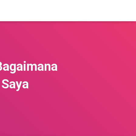
 Bagaimana
 Saya