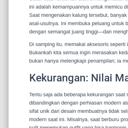
ini adalah kemampuannya untuk memicu dis
Saat mengenakan kalung tersebut, banyak 
asal-usulnya. Ini membuka peluang untuk 
dengan semangat juang tinggi—dan mengh
Di samping itu, memakai aksesoris seperti i
Bukankah kita semua ingin merasakan keda
bukan hanya melengkapi penampilan; ia memb
Kekurangan: Nilai Ma
Tentu saja ada beberapa kekurangan saat m
dibandingkan dengan perhiasan modern ata
sifat unik dari desain membuatnya tidak se
modern saat ini. Misalnya, saat berburu pr
sulit menemukan outfit yang bisa harmoni