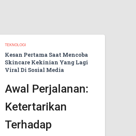
TEKNOLOGI
Kesan Pertama Saat Mencoba
Skincare Kekinian Yang Lagi
Viral Di Sosial Media
Awal Perjalanan:
Ketertarikan
Terhadap