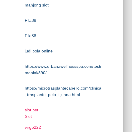
mahjong slot
Fila88
Fila88
judi bola online
https://www.urbanawellnessspa.com/testi
monial/890/
https://microtrasplantecabello.com/clinica
_trasplante_pelo_tijuana.html
slot bet
Slot
virgo222