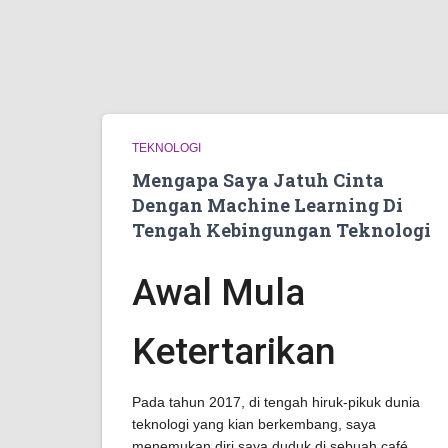
TEKNOLOGI
Mengapa Saya Jatuh Cinta
Dengan Machine Learning Di
Tengah Kebingungan Teknologi
Awal Mula
Ketertarikan
Pada tahun 2017, di tengah hiruk-pikuk dunia
teknologi yang kian berkembang, saya
menemukan diri saya duduk di sebuah café