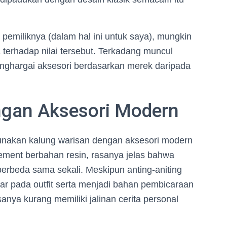
 pemiliknya (dalam hal ini untuk saya), mungkin
 terhadap nilai tersebut. Terkadang muncul
enghargai aksesori berdasarkan merek daripada
gan Aksesori Modern
akan kalung warisan dengan aksesori modern
atement berbahan resin, rasanya jelas bahwa
beda sama sekali. Meskipun anting-aniting
r pada outfit serta menjadi bahan pembicaraan
anya kurang memiliki jalinan cerita personal