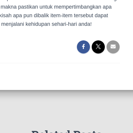
pa makna pastikan untuk mempertimbangkan apa
isah apa pun dibalik item-item tersebut dapat
enjalani kehidupan sehari-hari anda!