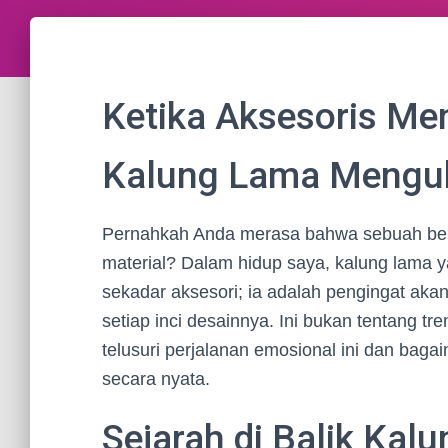
Ketika Aksesoris Me
Kalung Lama Mengub
Pernahkah Anda merasa bahwa sebuah bend
material? Dalam hidup saya, kalung lama y
sekadar aksesori; ia adalah pengingat akan
setiap inci desainnya. Ini bukan tentang tre
telusuri perjalanan emosional ini dan baga
secara nyata.
Sejarah di Balik Kalu