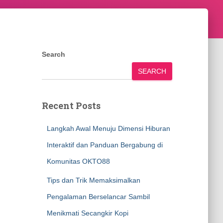
Search
SEARCH
Recent Posts
Langkah Awal Menuju Dimensi Hiburan
Interaktif dan Panduan Bergabung di
Komunitas OKTO88
Tips dan Trik Memaksimalkan
Pengalaman Berselancar Sambil
Menikmati Secangkir Kopi