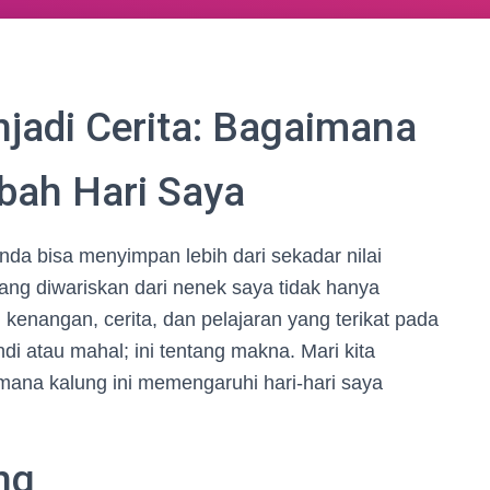
njadi Cerita: Bagaimana
ah Hari Saya
a bisa menyimpan lebih dari sekadar nilai
ang diwariskan dari nenek saya tidak hanya
 kenangan, cerita, dan pelajaran yang terikat pada
ndi atau mahal; ini tentang makna. Mari kita
imana kalung ini memengaruhi hari-hari saya
ng