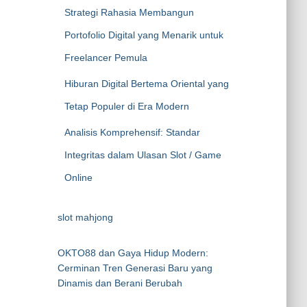
Strategi Rahasia Membangun
Portofolio Digital yang Menarik untuk
Freelancer Pemula
Hiburan Digital Bertema Oriental yang
Tetap Populer di Era Modern
Analisis Komprehensif: Standar
Integritas dalam Ulasan Slot / Game
Online
slot mahjong
OKTO88 dan Gaya Hidup Modern:
Cerminan Tren Generasi Baru yang
Dinamis dan Berani Berubah