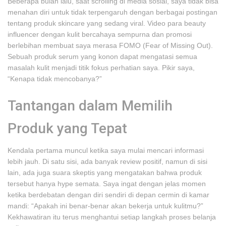
Beberapa bulan lalu, saat scrolling di media sosial, saya tidak bisa
menahan diri untuk tidak terpengaruh dengan berbagai postingan
tentang produk skincare yang sedang viral. Video para beauty
influencer dengan kulit bercahaya sempurna dan promosi
berlebihan membuat saya merasa FOMO (Fear of Missing Out).
Sebuah produk serum yang konon dapat mengatasi semua
masalah kulit menjadi titik fokus perhatian saya. Pikir saya,
“Kenapa tidak mencobanya?”
Tantangan dalam Memilih
Produk yang Tepat
Kendala pertama muncul ketika saya mulai mencari informasi
lebih jauh. Di satu sisi, ada banyak review positif, namun di sisi
lain, ada juga suara skeptis yang mengatakan bahwa produk
tersebut hanya hype semata. Saya ingat dengan jelas momen
ketika berdebatan dengan diri sendiri di depan cermin di kamar
mandi: “Apakah ini benar-benar akan bekerja untuk kulitmu?”
Kekhawatiran itu terus menghantui setiap langkah proses belanja