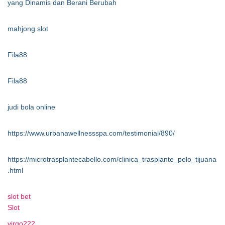
yang Dinamis dan Berani Berubah
mahjong slot
Fila88
Fila88
judi bola online
https://www.urbanawellnessspa.com/testimonial/890/
https://microtrasplantecabello.com/clinica_trasplante_pelo_tijuana
.html
slot bet
Slot
virgo222