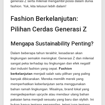
generasi Z serta milenial mengambil posisi dalam dunia
fashion. Yuk, kita telusuri lebih dalam!
Fashion Berkelanjutan:
Pilihan Cerdas Generasi Z
Mengapa Sustainability Penting?
Dalam beberapa tahun terakhir, kesadaran akan
lingkungan semakin meningkat. Generasi Z dan milenial
sangat peka terhadap isu lingkungan dan efek negatif
dari industri fashion yang cepat.
Fashion
berkelanjutan
menjadi salah satu pilihan yang paling
banyak dibicarakan. Mereka memilih merek yang
memperhatikan keberlanjutan serta menggunakan
bahan ramah lingkungan. Misalnya, brand lokal yang
mengedepankan upcycle atau mendaur ulang bahan
pakaian lama menjadi sesuatu yang baru dan stylish. Ini
bukan hanya tentang penampilan, tetapi juga tentang