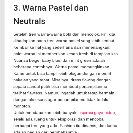
3. Warna Pastel dan
Neutrals
Setelah tren warna-warna bold dan mencolok, kini kita
dihadapkan pada tren warna pastel yang lebih lembut.
Kembali ke hal yang sederhana dan menenangkan,
palet warna ini memberikan kesan fresh di tampilan kita.
Nuansa beige, baby blue, dan mint green adalah
beberapa contohnya. Warna pastel memungkinkan
Kamu untuk bisa tampil lebih elegan dengan memilih
pakaian yang tepat. Misalnya, dress flowing dengan
sepatu sandal putih bisa membuat penampilanmu
terlihat flawless. Namun, ingatlah untuk tetap bermain
dengan aksesoris agar penampilanmu tidak terlalu
monoton.
Untuk mendapatkan lebih banyak
inspirasi gaya hidup
,
selalu ada ruang untuk eksplorasi dan mencoba
berbagai tren yang ada. Fashion itu dinamis, dan kamu
adalah bagian dari perubahannya.