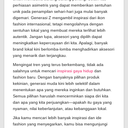
perhiasan asimetris yang dapat memberikan sentuhan
unik pada penampilan sehari-hari juga mulai banyak
digemari. Generasi Z mengambil inspirasi dari ikon
fashion internasional, tetapi mengolahnya dengan
sentuhan lokal yang membuat mereka terlihat lebih
autentik. Jangan lupa, aksesori yang dipilih dapat
meningkatkan kepercayaan diri kita. Apalagi, banyak
brand lokal kini berlomba-lomba menghadirkan aksesori
yang menarik dan terjangkau.
Mengingat tren yang terus berkembang, tidak ada
salahnya untuk mencari
inspirasi gaya hidup
dan
fashion baru. Dengan banyaknya pilihan produk
kekinian, generasi muda kini lebih selektif dalam
menentukan apa yang mereka inginkan dan butuhkan.
Semua pilihan haruslah mencerminkan siapa diri kita
dan apa yang kita perjuangkan—apakah itu gaya yang
nyaman, nilai keberlanjutan, atau kebanggaan lokal.
Jika kamu mencari lebih banyak inspirasi dan ide
fashion yang menyegarkan, kamu bisa mengunjungi