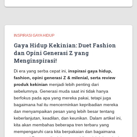
INSPIRASI GAYA HIDUP
Gaya Hidup Kekinian: Duet Fashion
dan Opini Generasi Z yang
Menginspirasi!
Di era yang serba cepat ini,
inspirasi gaya hidup,
fashion, opini generasi Z & milenial, serta review
produk kekinian
menjadi lebih penting dari
sebelumnya. Generasi muda saat ini tidak hanya
berfokus pada apa yang mereka pakai, tetapi juga
bagaimana hal itu mencerminkan kepribadian mereka
dan menyampaikan pesan yang lebih besar tentang
keberlanjutan, keadilan, dan keunikan. Dalam artikel ini,
kita akan membahas beberapa tren terbaru yang
mempengaruhi cara kita berpakaian dan bagaimana