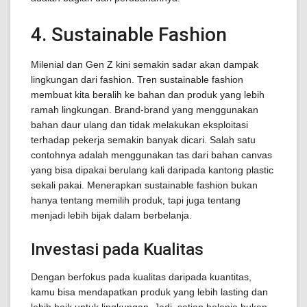
4. Sustainable Fashion
Milenial dan Gen Z kini semakin sadar akan dampak
lingkungan dari fashion. Tren sustainable fashion
membuat kita beralih ke bahan dan produk yang lebih
ramah lingkungan. Brand-brand yang menggunakan
bahan daur ulang dan tidak melakukan eksploitasi
terhadap pekerja semakin banyak dicari. Salah satu
contohnya adalah menggunakan tas dari bahan canvas
yang bisa dipakai berulang kali daripada kantong plastic
sekali pakai. Menerapkan sustainable fashion bukan
hanya tentang memilih produk, tapi juga tentang
menjadi lebih bijak dalam berbelanja.
Investasi pada Kualitas
Dengan berfokus pada kualitas daripada kuantitas,
kamu bisa mendapatkan produk yang lebih lasting dan