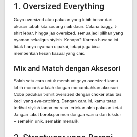
1. Oversized Everything
Gaya oversized atau pakaian yang lebih besar dari
ukuran tubuh kita sedang naik daun. Celana baggy, t-
shirt lebar, hingga jas oversized, semua jadi pilihan yang
nyaman sekaligus stylish. Kenapa? Karena busana ini
tidak hanya nyaman dipakai, tetapi juga bisa
memberikan kesan kasual yang chic.
Mix and Match dengan Aksesori
Salah satu cara untuk membuat gaya oversized kamu
lebih menarik adalah dengan menambahkan aksesori.
Coba padukan t-shirt oversized dengan choker atau tas
kecil yang eye-catching. Dengan cara ini, kamu tetap
terlihat stylish tanpa merasa tertekan oleh pakaian ketat.
Jangan takut bereksperimen dengan warna dan tekstur
– semakin unik, semakin menarik.