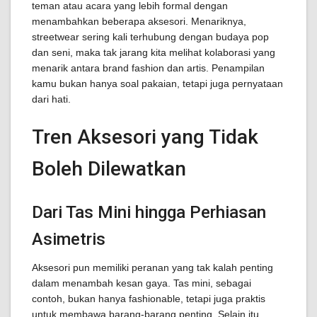
teman atau acara yang lebih formal dengan
menambahkan beberapa aksesori. Menariknya,
streetwear sering kali terhubung dengan budaya pop
dan seni, maka tak jarang kita melihat kolaborasi yang
menarik antara brand fashion dan artis. Penampilan
kamu bukan hanya soal pakaian, tetapi juga pernyataan
dari hati.
Tren Aksesori yang Tidak
Boleh Dilewatkan
Dari Tas Mini hingga Perhiasan
Asimetris
Aksesori pun memiliki peranan yang tak kalah penting
dalam menambah kesan gaya. Tas mini, sebagai
contoh, bukan hanya fashionable, tetapi juga praktis
untuk membawa barang-barang penting. Selain itu,