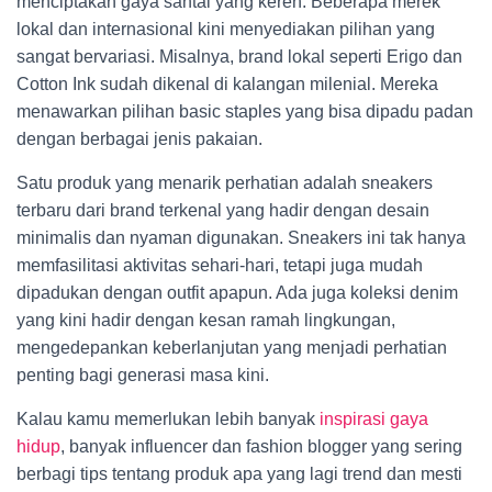
menciptakan gaya santai yang keren. Beberapa merek
lokal dan internasional kini menyediakan pilihan yang
sangat bervariasi. Misalnya, brand lokal seperti Erigo dan
Cotton Ink sudah dikenal di kalangan milenial. Mereka
menawarkan pilihan basic staples yang bisa dipadu padan
dengan berbagai jenis pakaian.
Satu produk yang menarik perhatian adalah sneakers
terbaru dari brand terkenal yang hadir dengan desain
minimalis dan nyaman digunakan. Sneakers ini tak hanya
memfasilitasi aktivitas sehari-hari, tetapi juga mudah
dipadukan dengan outfit apapun. Ada juga koleksi denim
yang kini hadir dengan kesan ramah lingkungan,
mengedepankan keberlanjutan yang menjadi perhatian
penting bagi generasi masa kini.
Kalau kamu memerlukan lebih banyak
inspirasi gaya
hidup
, banyak influencer dan fashion blogger yang sering
berbagi tips tentang produk apa yang lagi trend dan mesti