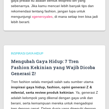
gaya pribadi itu adalah bentuk ekspresi diri yang
sebenarnya. Jika kamu mencari lebih banyak tips dan
rekomendasi tentang fashion, jangan lupa untuk
mengunjungi
xgeneroyales
, di mana setiap tren bisa jadi
lebih berarti.
INSPIRASI GAYA HIDUP
Mengubah Gaya Hidup: 7 Tren
Fashion Kekinian yang Wajib Dicoba
Generasi Z!
Tren fashion selalu menjadi salah satu sumber utama
inspirasi gaya hidup, fashion, opini generasi Z &
milenial, serta review produk kekinian
. Ya, generasi Z
adalah kelompok yang dikenal dengan gaya unik dan
berani, serta kemampuan mereka untuk mengadopsi
tren dengan cepat. Dalam dunia yang dipenuhi dengan