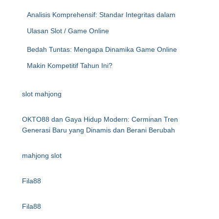
Analisis Komprehensif: Standar Integritas dalam
Ulasan Slot / Game Online
Bedah Tuntas: Mengapa Dinamika Game Online
Makin Kompetitif Tahun Ini?
slot mahjong
OKTO88 dan Gaya Hidup Modern: Cerminan Tren
Generasi Baru yang Dinamis dan Berani Berubah
mahjong slot
Fila88
Fila88