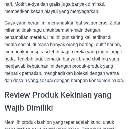
hari. Motif tie-dye dan grafis juga banyak diminati,
memberikan kesan playful yang menyegarkan.
Gaya yang berani ini menandakan bahwa generasi Z dan
milenial tidak ragu untuk bermain-main dengan
penampilan mereka. Hal ini pun sering kali terlihat di
media sosial, di mana banyak orang berbagi outfit harian,
memberikan inspirasi lebih bagi mereka yang ingin tampil
beda. Terlebih lagi, semakin banyak brand clothing yang
menjawab kebutuhan ini dengan produk-produk yang
menarik perhatian, menghadirkan koleksi dengan warna
dan desain yang sesuai dengan harapan konsumen muda.
Review Produk Kekinian yang
Wajib Dimiliki
Memilih produk fashion yang tepat adalah kunci untuk