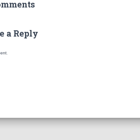
omments
e a Reply
ent.