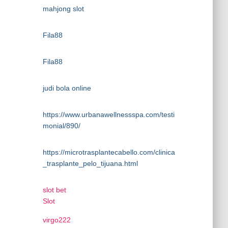
mahjong slot
Fila88
Fila88
judi bola online
https://www.urbanawellnessspa.com/testi
monial/890/
https://microtrasplantecabello.com/clinica
_trasplante_pelo_tijuana.html
slot bet
Slot
virgo222