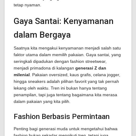
tetap nyaman.
Gaya Santai: Kenyamanan
dalam Bergaya
Saatnya kita mengakui kenyamanan menjadi salah satu
faktor utama dalam memilih pakaian. Gaya santai, yang
seringkali dipadukan dengan fashion streetwear,
menjadi primadona di kalangan
generasi Z dan
milenial
. Pakaian oversized, kaus grafis, celana jogger,
hingga sneakers adalah pilihan favorit yang tak pernah
lekang oleh waktu. Tren ini bukan hanya tentang
penampilan, tapi juga tentang bagaimana kita merasa
dalam pakaian yang kita pilih.
Fashion Berbasis Permintaan
Penting bagi generasi muda untuk mengetahui bahwa
fashion bukan sekadar mengikuti tren, tetapi juga