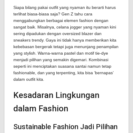
Siapa bilang pakai outfit yang nyaman itu berarti harus
terlihat biasa-biasa saja? Gen Z tahu cara
menggabungkan berbagai elemen fashion dengan
sangat baik. Misalnya, celana jogger yang nyaman kini
sering dipadukan dengan oversized blazer dan
sneakers trendy. Gaya ini tidak hanya memberikan kita
kebebasan bergerak tetapi juga menunjang penampilan
yang stylish. Warna-warna pastel dan motif tie-dye
menjadi pilihan yang semakin digemari. Kombinasi
seperti ini menciptakan suasana santai namun tetap
fashionable, dan yang terpenting, kita bisa ‘bernapas’
dalam outfit kita.
Kesadaran Lingkungan
dalam Fashion
Sustainable Fashion Jadi Pilihan