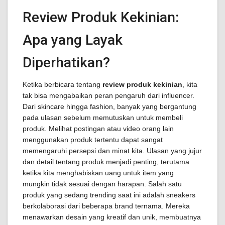
Review Produk Kekinian:
Apa yang Layak
Diperhatikan?
Ketika berbicara tentang
review produk kekinian
, kita
tak bisa mengabaikan peran pengaruh dari influencer.
Dari skincare hingga fashion, banyak yang bergantung
pada ulasan sebelum memutuskan untuk membeli
produk. Melihat postingan atau video orang lain
menggunakan produk tertentu dapat sangat
memengaruhi persepsi dan minat kita. Ulasan yang jujur
dan detail tentang produk menjadi penting, terutama
ketika kita menghabiskan uang untuk item yang
mungkin tidak sesuai dengan harapan. Salah satu
produk yang sedang trending saat ini adalah sneakers
berkolaborasi dari beberapa brand ternama. Mereka
menawarkan desain yang kreatif dan unik, membuatnya