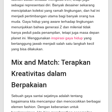
sebagai representasi diri. Banyak desainer sekarang
menciptakan koleksi yang ramah lingkungan, dan hal ini
menjadi pertimbangan utama bagi banyak orang tua
muda. Gaya hidup yang aware terhadap lingkungan
menunjukkan bahwa generasi Z dan milenial tidak
hanya peduli pada penampilan, tetapi juga masa depan
planet ini. Menggunakan
inspirasi gaya hidup
yang
bertanggung jawab menjadi salah satu langkah kecil
yang bisa dilakukan.
Mix and Match: Terapkan
Kreativitas dalam
Berpakaian
Sebuah gaya santai sejatinya adalah tentang
bagaimana kita mencampur dan mencocokkan berbagai
elemen fashion. Dengan keberanian untuk