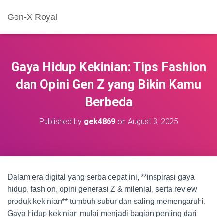
Gen-X Royal
Gaya Hidup Kekinian: Tips Fashion
dan Opini Gen Z yang Bikin Kamu
Berbeda
Published by
gek4869
on
August 3, 2025
Dalam era digital yang serba cepat ini, **inspirasi gaya
hidup, fashion, opini generasi Z & milenial, serta review
produk kekinian** tumbuh subur dan saling memengaruhi.
Gaya hidup kekinian mulai menjadi bagian penting dari