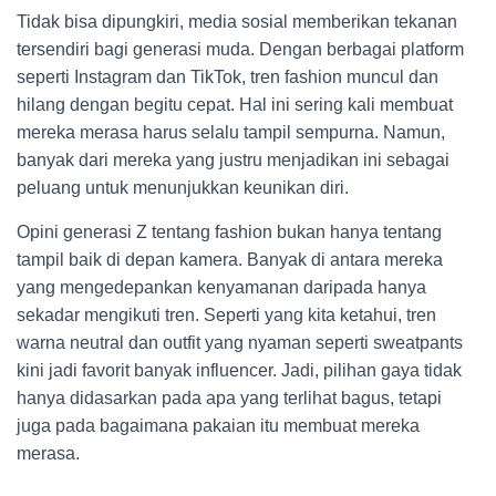
Tidak bisa dipungkiri, media sosial memberikan tekanan
tersendiri bagi generasi muda. Dengan berbagai platform
seperti Instagram dan TikTok, tren fashion muncul dan
hilang dengan begitu cepat. Hal ini sering kali membuat
mereka merasa harus selalu tampil sempurna. Namun,
banyak dari mereka yang justru menjadikan ini sebagai
peluang untuk menunjukkan keunikan diri.
Opini generasi Z tentang fashion bukan hanya tentang
tampil baik di depan kamera. Banyak di antara mereka
yang mengedepankan kenyamanan daripada hanya
sekadar mengikuti tren. Seperti yang kita ketahui, tren
warna neutral dan outfit yang nyaman seperti sweatpants
kini jadi favorit banyak influencer. Jadi, pilihan gaya tidak
hanya didasarkan pada apa yang terlihat bagus, tetapi
juga pada bagaimana pakaian itu membuat mereka
merasa.