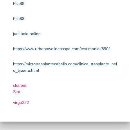
Fila88
Fila88
judi bola online
https://www.urbanawellnessspa.com/testimonial/890/
https://microtrasplantecabello.com/clinica_trasplante_pel
o_tijuana.html
slot bet
Slot
virgo222