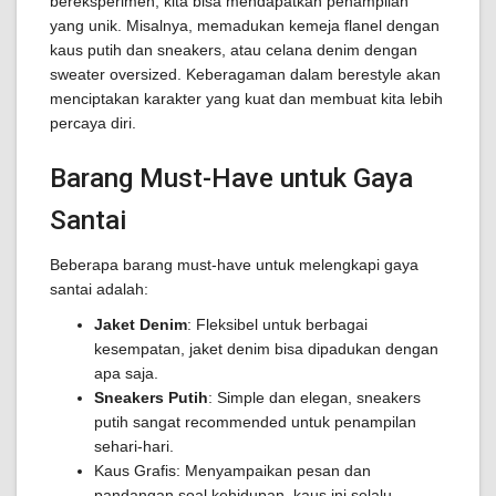
bereksperimen, kita bisa mendapatkan penampilan
yang unik. Misalnya, memadukan kemeja flanel dengan
kaus putih dan sneakers, atau celana denim dengan
sweater oversized. Keberagaman dalam berestyle akan
menciptakan karakter yang kuat dan membuat kita lebih
percaya diri.
Barang Must-Have untuk Gaya
Santai
Beberapa barang must-have untuk melengkapi gaya
santai adalah:
Jaket Denim
: Fleksibel untuk berbagai
kesempatan, jaket denim bisa dipadukan dengan
apa saja.
Sneakers Putih
: Simple dan elegan, sneakers
putih sangat recommended untuk penampilan
sehari-hari.
Kaus Grafis: Menyampaikan pesan dan
pandangan soal kehidupan, kaus ini selalu