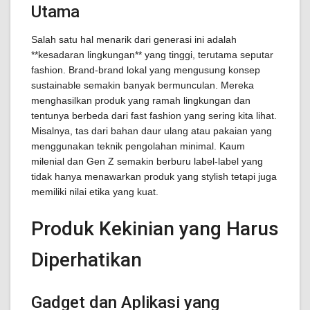
Utama
Salah satu hal menarik dari generasi ini adalah
**kesadaran lingkungan** yang tinggi, terutama seputar
fashion. Brand-brand lokal yang mengusung konsep
sustainable semakin banyak bermunculan. Mereka
menghasilkan produk yang ramah lingkungan dan
tentunya berbeda dari fast fashion yang sering kita lihat.
Misalnya, tas dari bahan daur ulang atau pakaian yang
menggunakan teknik pengolahan minimal. Kaum
milenial dan Gen Z semakin berburu label-label yang
tidak hanya menawarkan produk yang stylish tetapi juga
memiliki nilai etika yang kuat.
Produk Kekinian yang Harus
Diperhatikan
Gadget dan Aplikasi yang