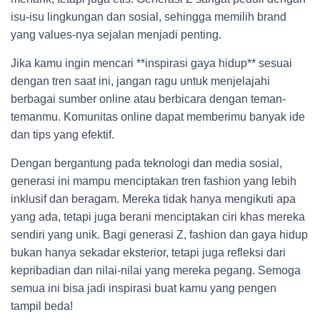
isu-isu lingkungan dan sosial, sehingga memilih brand
yang values-nya sejalan menjadi penting.
Jika kamu ingin mencari **inspirasi gaya hidup** sesuai
dengan tren saat ini, jangan ragu untuk menjelajahi
berbagai sumber online atau berbicara dengan teman-
temanmu. Komunitas online dapat memberimu banyak ide
dan tips yang efektif.
Dengan bergantung pada teknologi dan media sosial,
generasi ini mampu menciptakan tren fashion yang lebih
inklusif dan beragam. Mereka tidak hanya mengikuti apa
yang ada, tetapi juga berani menciptakan ciri khas mereka
sendiri yang unik. Bagi generasi Z, fashion dan gaya hidup
bukan hanya sekadar eksterior, tetapi juga refleksi dari
kepribadian dan nilai-nilai yang mereka pegang. Semoga
semua ini bisa jadi inspirasi buat kamu yang pengen
tampil beda!