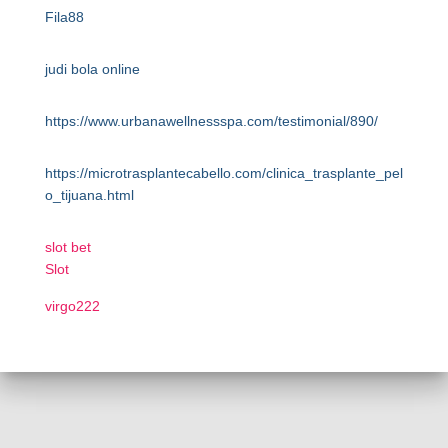
Fila88
judi bola online
https://www.urbanawellnessspa.com/testimonial/890/
https://microtrasplantecabello.com/clinica_trasplante_pel
o_tijuana.html
slot bet
Slot
virgo222