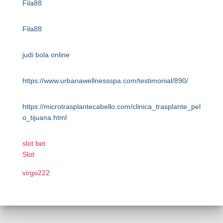
Fila88
Fila88
judi bola online
https://www.urbanawellnessspa.com/testimonial/890/
https://microtrasplantecabello.com/clinica_trasplante_pel
o_tijuana.html
slot bet
Slot
virgo222