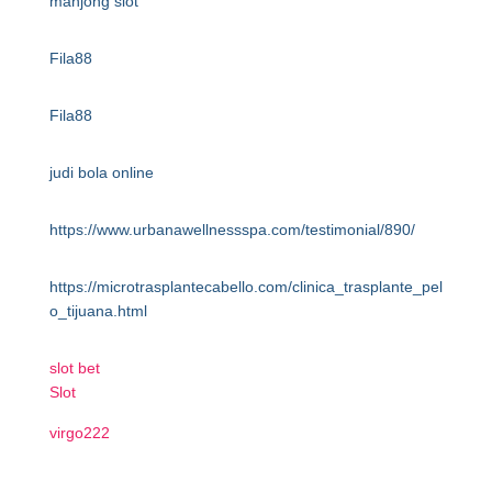
mahjong slot
Fila88
Fila88
judi bola online
https://www.urbanawellnessspa.com/testimonial/890/
https://microtrasplantecabello.com/clinica_trasplante_pel
o_tijuana.html
slot bet
Slot
virgo222