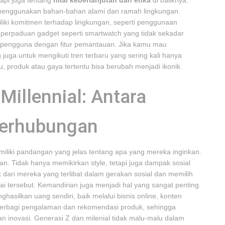
tapi juga tentang
nilai keberlanjutan dan etika
di baliknya.
menggunakan bahan-bahan alami dan ramah lingkungan.
liki komitmen terhadap lingkungan, seperti penggunaan
 perpaduan gadget seperti smartwatch yang tidak sekadar
 pengguna dengan fitur pemantauan. Jika kamu mau
g juga untuk mengikuti tren terbaru yang sering kali hanya
, produk atau gaya tertentu bisa berubah menjadi ikonik.
Millennial: Antara
terhubungan
miliki pandangan yang jelas tentang apa yang mereka inginkan.
an. Tidak hanya memikirkan style, tetapi juga dampak sosial
k dari mereka yang terlibat dalam gerakan sosial dan memilih
ai tersebut. Kemandirian juga menjadi hal yang sangat penting.
asilkan uang sendiri, baik melalui bisnis online, konten
 berbagi pengalaman dan rekomendasi produk, sehingga
dan inovasi. Generasi Z dan milenial tidak malu-malu dalam