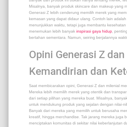
banyak dari produk ini bukan hanya tentang merek, te
Misalnya, banyak produk skincare dan makeup yang 
Generasi Z lebih cenderung memilih merek yang memi
kemasan yang dapat didaur ulang. Contoh lain adalah
menunjukkan waktu, tetapi juga membantu kesehatan
menemukan lebih banyak
inspirasi gaya hidup
, pentin
bertahan sementara. Namun, seiring berjalannya waktu
Opini Generasi Z dan 
Kemandirian dan Ke
Saat membicarakan opini, Generasi Z dan milenial me
Mereka lebih memilih merek yang otentik dan transpar
dari setiap pilihan yang mereka buat. Misalnya, banya
untuk mendukung produk yang sejalan dengan nilai-nil
Banyak dari mereka yang memilih untuk berusaha mengh
kreatif, hingga merchandise. Tak jarang mereka juga
menciptakan komunitas di sekitar nilai keberlanjutan 