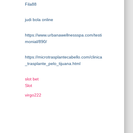
Fila88
judi bola online
https://www.urbanawellnessspa.com/testi
monial/890/
https://microtrasplantecabello.com/clinica
_trasplante_pelo_tijuana.html
slot bet
Slot
virgo222