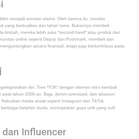
i
klim menjadi sorotan utama. Oleh karena itu, mereka
duk yang berkualitas dan tahan lama. Bukannya membeli
da limbah, mereka lebih suka *second-hand* atau produk dari
munitas online seperti Depop dan Poshmark, membeli dan
menguntungkan secara finansial, tetapi juga berkontribusi pada
i
gekspresikan diri. Tren *Y2K* dengan elemen retro kembali
awal tahun 2000-an. Baja, denim oversized, dan aksesori
. Kekuatan media sosial seperti Instagram dan TikTok
erbagai belahan dunia, menciptakan gaya unik yang sulit
 dan Influencer