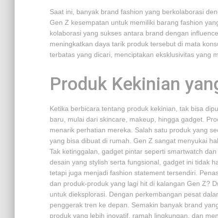
Saat ini, banyak brand fashion yang berkolaborasi den
Gen Z kesempatan untuk memiliki barang fashion yan
kolaborasi yang sukses antara brand dengan influencers
meningkatkan daya tarik produk tersebut di mata kons
terbatas yang dicari, menciptakan eksklusivitas yang 
Produk Kekinian yan
Ketika berbicara tentang produk kekinian, tak bisa d
baru, mulai dari skincare, makeup, hingga gadget. P
menarik perhatian mereka. Salah satu produk yang s
yang bisa dibuat di rumah. Gen Z sangat menyukai hal
Tak ketinggalan, gadget pintar seperti smartwatch dan
desain yang stylish serta fungsional, gadget ini tid
tetapi juga menjadi fashion statement tersendiri. Pen
dan produk-produk yang lagi hit di kalangan Gen Z? 
untuk dieksplorasi. Dengan perkembangan pesat dalam
penggerak tren ke depan. Semakin banyak brand yan
produk yang lebih inovatif, ramah lingkungan, dan me