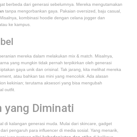
angat berbeda dari generasi sebelumnya. Mereka mengutamakan
an
tanpa mengorbankan gaya. Pakaian oversized, baju casual,
. Misalnya, kombinasi hoodie dengan celana jogger dan
 atau ke kampus.
bel
keberanian mereka dalam melakukan mix & match. Misalnya,
arna yang mungkin tidak pernah terpikirkan oleh generasi
ptakan gaya unik dan orisinal. Tak jarang, kita melihat mereka
tement, atau bahkan tas mini yang mencolok. Ada alasan
on kekinian; terutama aksesori yang bisa mengubah
 outfit.
n yang Diminati
al di kalangan generasi muda. Mulai dari skincare, gadget
as dari pengaruh para influencer di media sosial. Yang menarik,