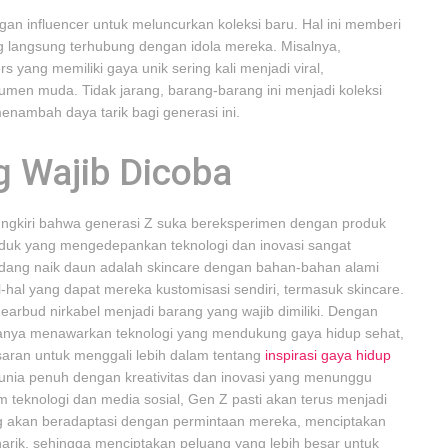
gan influencer untuk meluncurkan koleksi baru. Hal ini memberi
g langsung terhubung dengan idola mereka. Misalnya,
 yang memiliki gaya unik sering kali menjadi viral,
umen muda. Tidak jarang, barang-barang ini menjadi koleksi
menambah daya tarik bagi generasi ini.
g Wajib Dicoba
ipungkiri bahwa generasi Z suka bereksperimen dengan produk
roduk yang mengedepankan teknologi dan inovasi sangat
edang naik daun adalah skincare dengan bahan-bahan alami
-hal yang dapat mereka kustomisasi sendiri, termasuk skincare.
 earbud nirkabel menjadi barang yang wajib dimiliki. Dengan
ak hanya menawarkan teknologi yang mendukung gaya hidup sehat,
asaran untuk menggali lebih dalam tentang
inspirasi gaya hidup
Dunia penuh dengan kreativitas dan inovasi yang menunggu
 teknologi dan media sosial, Gen Z pasti akan terus menjadi
g akan beradaptasi dengan permintaan mereka, menciptakan
narik, sehingga menciptakan peluang yang lebih besar untuk