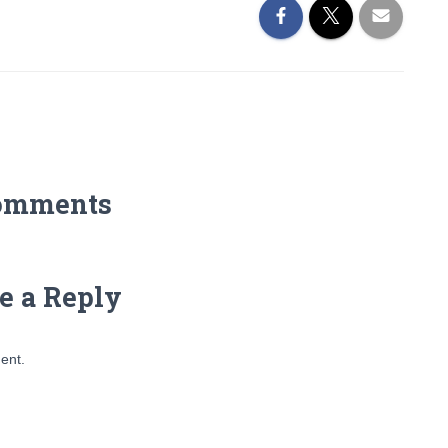
omments
e a Reply
ent.