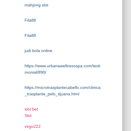
mahjong slot
Fila88
Fila88
judi bola online
https://www.urbanawellnessspa.com/testi
monial/890/
https://microtrasplantecabello.com/clinica
_trasplante_pelo_tijuana.html
slot bet
Slot
virgo222