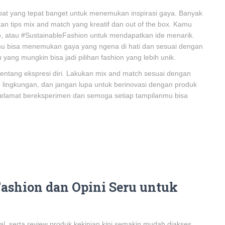
mpat yang tepat banget untuk menemukan inspirasi gaya. Banyak
an tips mix and match yang kreatif dan out of the box. Kamu
o, atau #SustainableFashion untuk mendapatkan ide menarik.
mu bisa menemukan gaya yang ngena di hati dan sesuai dengan
yang mungkin bisa jadi pilihan fashion yang lebih unik.
h tentang ekspresi diri. Lakukan mix and match sesuai dengan
 lingkungan, dan jangan lupa untuk berinovasi dengan produk
Selamat bereksperimen dan semoga setiap tampilanmu bisa
Fashion dan Opini Seru untuk
nial, serta review produk kekinian kini semakin mudah diakses.