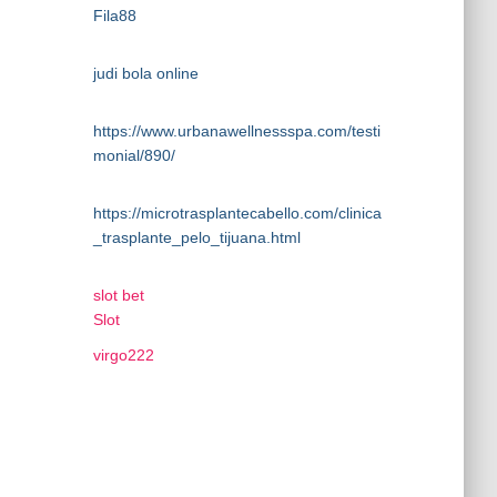
Fila88
judi bola online
https://www.urbanawellnessspa.com/testi
monial/890/
https://microtrasplantecabello.com/clinica
_trasplante_pelo_tijuana.html
slot bet
Slot
virgo222