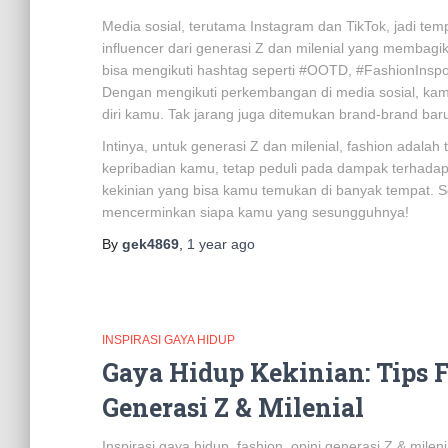
Media sosial, terutama Instagram dan TikTok, jadi te
influencer dari generasi Z dan milenial yang membagik
bisa mengikuti hashtag seperti #OOTD, #FashionInsp
Dengan mengikuti perkembangan di media sosial, ka
diri kamu. Tak jarang juga ditemukan brand-brand baru 
Intinya, untuk generasi Z dan milenial, fashion adala
kepribadian kamu, tetap peduli pada dampak terhadap
kekinian yang bisa kamu temukan di banyak tempat. 
mencerminkan siapa kamu yang sesungguhnya!
By
gek4869
,
1 year
ago
INSPIRASI GAYA HIDUP
Gaya Hidup Kekinian: Tips 
Generasi Z & Milenial
Inspirasi gaya hidup, fashion, opini generasi Z & mile